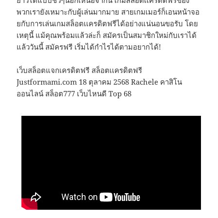
ยาวได้แบบชิวๆนอกเหนือจากนี้ เกมสล็อตเเครดิตฟรีของ
พวกเรายังเหมาะกับผู้เล่นมากมาย สายเกมเมอร์ก็เอนหน้าจอ
ยกับการเล่นเกมสล็อตเเครดิตฟรีได้อย่างแน่นอนขอรับ โดย
เหตุนี้ แม้คุณพร้อมแล้วล่ะก็ สมัครเป็นสมาชิกใหม่กับเราได้
แล้ววันนี้ สมัครฟรี เริ่มได้กำไรได้ตามอยากได้!
เว็บสล็อตแจกเครดิตฟรี สล็อตเเครดิตฟรี
Justformami.com 18 ตุลาคม 2568 Rachele คาสิโน
ออนไลน์ สล็อต777 เว็บไหนดี Top 68