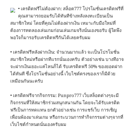
• เครดิตฟรีไม่ต้องฝาก: สล็อต777 โปรโมชั่นเครดิตฟรีที่
คุณสามารถยอมรับได้ทันทีข้างหลังลงทะเบียนเป็น
สมาชิกใหม่ โดยที่คุณไม่ต้องฝากเงิน เหมาะกับมือใหม่ที่
ต้องการทดลองเล่นเกมก่อนเล่นเกมจริงนั่นเองขอรับ ผู้ใดพึง
พอใจก็มารอรับเครดิตฟรีกันได้เลยครับผม
• เครดิตฟรีหลังฝากเงิน: จำนวนมากแล้ว จะเป็นโปรโมชั่น
สมาชิกใหม่หรือฝากทีแรกนั่นเองครับ ตัวอย่างเช่น บางทีอาจ
จะฝากเงินเยอะแค่ไหนก็ได้ รับเครดิตฟรี 50% ของยอดฝาก
ได้ทันที ซึ่งโปรโมชั่นอย่างนี้ เว็บไซต์ตรงของเราก็มีด้วย
เหมือนกันนะครับ
• เครดิตฟรีจากกิจกรรม: Punpro777 เว็บสล็อตต่างๆจะมี
กิจกรรมที่ให้สมาชิกร่วมสนุกสนานกัน โดยจะได้รับเครดิต
ฟรีเป็นการทดแทน ยกตัวอย่างเช่น การแชร์เว็บ การเชิญ
เพื่อนพ้องมาเล่นเกม หรือกระบวนการทำกิจกรรมต่างๆจากที่
เว็บไซต์กำหนดนั่นเองครับผม