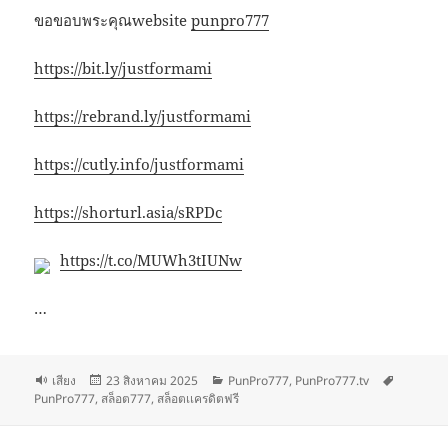
ขอขอบพระคุณwebsite
punpro777
https://bit.ly/justformami
https://rebrand.ly/justformami
https://cutly.info/justformami
https://shorturl.asia/sRPDc
https://t.co/MUWh3tIUNw
…
รูป
เขียน
หมวด
ป้าย
เสียง
23 สิงหาคม 2025
PunPro777
,
PunPro777.tv
แบบ
เมื่อ
หมู่
กำกับ
PunPro777
,
สล็อต777
,
สล็อตเเครดิตฟรี
เรื่อง