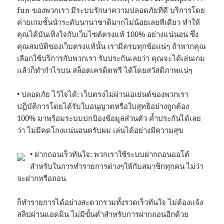
fun ของพวกเรา มีระบบรักษาความปลอดภัยที่ดี บริการโดย
ค่ายเกมชั้นนำระดับนานาชาติมากไม่น้อยเลยทีเดียว ทำให้
คุณได้บันเทิงใจกับเว็บไซต์ตรงแท้ 100% อย่างแน่นอน ซึ่ง
คุณสมบัติของเว็บตรงแท้นั้น เรามีครบทุกข้อแน่ๆ ถ้าหากคุณ
เลือกใช้บริการกับพวกเรา รับประกันเลยว่า คุณจะได้เล่นเกม
แล้วก็ทำกำไรบน สล็อตเครดิตฟรี ได้โดยสวัสดิภาพแน่ๆ
• ปลอดภัย ไว้ใจได้: เว็บตรงไม่ผ่านเอเย่นต์ของพวกเรา
ปฏิบัติการโดยได้รับใบอนุญาตหรือใบสุทธิอย่างถูกต้อง
100% มาพร้อมระบบปกป้องข้อมูลส่วนตัว ค้ำประกันได้เลย
ว่า ไม่มีคดโกงแน่นอนครับผม เล่นได้อย่างมีความสุข
• ฝากถอนเร็วทันใจ: พวกเราใช้ระบบฝากถอนออโต้
สำหรับในการทำรายการต่างๆให้กับสมาชิกทุกคน ไม่ว่า
จะฝากหรือถอน
ก็ทำรายการได้อย่างสะดวกรวมทั้งรวดเร็วทันใจ ไม่ต้องแจ้ง
สลิปผ่านแอดมิน ไม่มีขั้นต่ำสำหรับการฝากถอนอีกด้วย