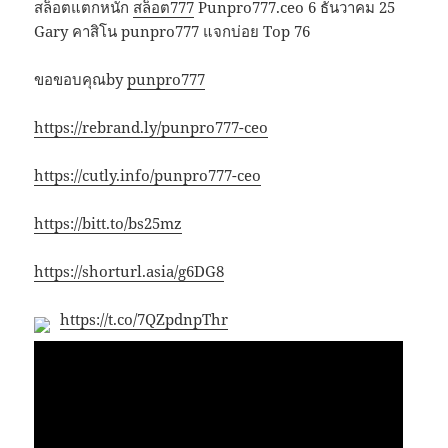
สล็อตแตกหนัก
สล็อต777
Punpro777.ceo 6 ธันวาคม 25
Gary คาสิโน punpro777 แจกบ่อย Top 76
ขอขอบคุณby
punpro777
https://rebrand.ly/punpro777-ceo
https://cutly.info/punpro777-ceo
https://bitt.to/bs25mz
https://shorturl.asia/g6DG8
https://t.co/7QZpdnpThr