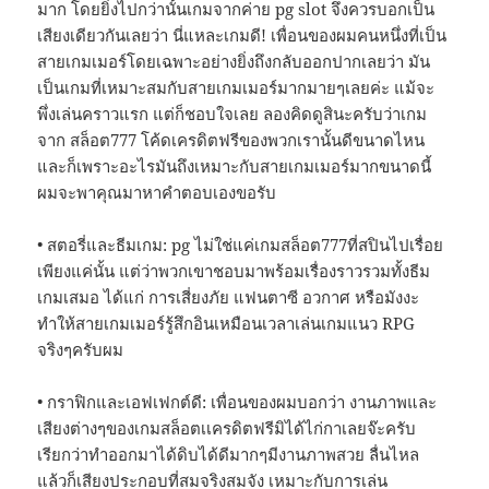
มาก โดยยิ่งไปกว่านั้นเกมจากค่าย pg slot จึงควรบอกเป็น
เสียงเดียวกันเลยว่า นี่แหละเกมดี! เพื่อนของผมคนหนึ่งที่เป็น
สายเกมเมอร์โดยเฉพาะอย่างยิ่งถึงกลับออกปากเลยว่า มัน
เป็นเกมที่เหมาะสมกับสายเกมเมอร์มากมายๆเลยค่ะ แม้จะ
พึ่งเล่นคราวแรก แต่ก็ชอบใจเลย ลองคิดดูสินะครับว่าเกม
จาก สล็อต777 โค้ดเครดิตฟรีของพวกเรานั้นดีขนาดไหน
และก็เพราะอะไรมันถึงเหมาะกับสายเกมเมอร์มากขนาดนี้
ผมจะพาคุณมาหาคำตอบเองขอรับ
• สตอรี่และธีมเกม: pg ไม่ใช่แค่เกมสล็อต777ที่สปินไปเรื่อย
เพียงแค่นั้น แต่ว่าพวกเขาชอบมาพร้อมเรื่องราวรวมทั้งธีม
เกมเสมอ ได้แก่ การเสี่ยงภัย แฟนตาซี อวกาศ หรือมังงะ
ทำให้สายเกมเมอร์รู้สึกอินเหมือนเวลาเล่นเกมแนว RPG
จริงๆครับผม
• กราฟิกและเอฟเฟกต์ดี: เพื่อนของผมบอกว่า งานภาพและ
เสียงต่างๆของเกมสล็อตเเครดิตฟรีมิได้ไก่กาเลยจ๊ะครับ
เรียกว่าทำออกมาได้ดิบได้ดีมากๆมีงานภาพสวย ลื่นไหล
แล้วก็เสียงประกอบที่สมจริงสมจัง เหมาะกับการเล่น