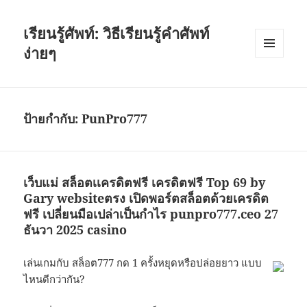
เรียนรู้ศัพท์: วิธีเรียนรู้คำศัพท์
ง่ายๆ
เมนู
และวิด
เจ็ต
ป้ายกำกับ:
PunPro777
เว็บแม่ สล็อตเเครดิตฟรี เครดิตฟรี Top 69 by
Gary websiteตรง เปิดพอร์ตสล็อตด้วยเครดิต
ฟรี เปลี่ยนมือเปล่าเป็นกำไร punpro777.ceo 27
ธันวา 2025 casino
เล่นเกมกับ สล็อต777 กด 1 ครั้งหยุดหรือปล่อยยาว แบบ
ไหนดีกว่ากัน?