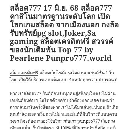
สล็อต777 17 มิ.ย. 68 สล็อต777
คาสิโนมาตรฐานระดับโลก เปิด
โลกเกมสล็อต จากเมืองนอก กงล้อ
รับทรัพย์pg slot,Joker,Sa
gaming สล็อตเครดิตฟรี สวรรค์
ของนักเดิมพัน Top 77 by
Pearlene Punpro777.world
สล็อตเครดิตฟรี
สล็อตเว็บไซต์ตรงไม่ผ่านเอเย่นต์ชั้น 1 ใน
ไทย เปิดให้บริการแบบเต็มแบบ จัดหนักทุกความปรารถนา!
พวกเราสล็อต777 ยินดีต้อนรับทุกคนสู่สล็อตเว็บตรงไม่ผ่าน
เอเย่นต์อันดับ 1 ในไทยด้วยครับ จำต้องบอกเลยครับผมว่า
การกลับมาในครั้งนี้ของพวกเราไม่ได้มาเล่นๆแน่นอน ถ้าเกิด
คุณกำลังมองหาเว็บตรงไม่ผ่านเอเย่นต์ที่มีบริการดีแบบครบ
วงจร ก็จะต้องมาลองใช้บริการกับเรา punpro777 เว็บตรง
เพียงแค่นั้น เว็บไซต์ตรงแท้ 100% ที่มีความน่าเชื่อถือและก็