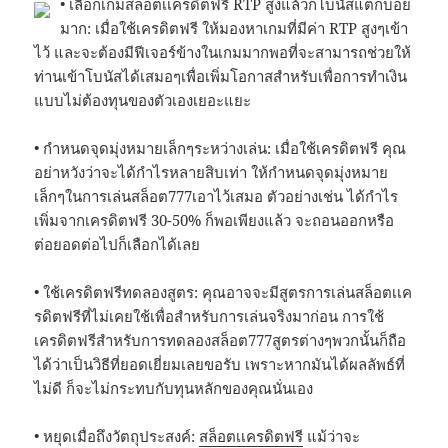
• เลือกเกมสล็อตเเครดิตฟรี RTP สูงแล้วก็โบนัสแตกบ่อย
มาก: เมื่อใช้เครดิตฟรี ให้มองหาเกมที่มีค่า RTP สูงๆเข้า
ไว้ และจะต้องมีฟีเจอร์ข้างในเกมมากพอที่จะสามารถช่วยให้
ท่านเข้าโบนัสได้เสมอๆเพื่อเพิ่มโอกาสสำหรับเพื่อการทำเงิน
แบบไม่ต้องทุนของตัวเองเยอะแยะ
• กำหนดจุดมุ่งหมายเล็กๆระหว่างเล่น: เมื่อใช้เครดิตฟรี คุณ
อย่าหวังว่าจะได้กำไรหลายสิบเท่า ให้กำหนดจุดมุ่งหมาย
เล็กๆในการเล่นสล็อต777เอาไว้เสมอ ตัวอย่างเช่น ได้กำไร
เพิ่มจากเครดิตฟรี 30-50% ก็พอเพียงแล้ว จะถอนออกหรือ
ต่อยอดต่อไปก็เลือกได้เลย
• ใช้เครดิตฟรีทดลองสูตร: คุณอาจจะมีสูตรการเล่นสล็อตเเค
รดิตฟรีที่ไม่เคยใช้เพื่อสำหรับการเล่นจริงมาก่อน การใช้
เครดิตฟรีสำหรับการทดลองสล็อต777สูตรต่างๆพวกนั้นก็ถือ
ได้ว่าเป็นวิธีที่ยอดเยี่ยมเลยขอรับ เพราะหากมันได้ผลลัพธ์ที่
ไม่ดี ก็จะไม่กระทบกับทุนหลักของคุณนั่นเอง
• หยุดเมื่อถึงวัตถุประสงค์:
สล็อตเเครดิตฟรี
แม้ว่าจะ