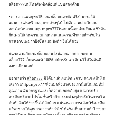
สล็อต777บนโทรศัพท์เคลื่อนที่แบบสุดๆด้วย
• การวางแผนยุทธวิธี: เกมสล็อตเเครดิตฟรีสามารถใช้
แผนการเล่นหรือกลอุบายต่างๆได้ ไม่มีความต่างกับเกม
ออนไลน์หลายเกมpunpro777ในตอนนี้เลยล่ะครับผม ซึ่งมัน
ก็ส่งผลให้เกิดความสนุกสนานและความท้าทายสำหรับใน
การเอาชนะมากยิ่งขึ้น แถมยังทำเงินได้ด้วย
สนุกสนานกับเกมสล็อตออนไลน์มากมายก่ายกองบน
สล็อต777 เว็บตรงแท้ 100% สมัครรับเครดิตฟรีได้ในทันที
ลงทะเบียนเลย!
บอกเลยว่า
สล็อต777
มิได้มาเล่นๆแน่ๆนะครับ คุณจะเห็นได้
เลยว่า เกมpunpro777ทั้งหมดทั้งปวงของเรานั้นเป็นเกมที่มี
คุณภาพ มีมาตรฐานและก็ความปลอดภัยสูง สามารถรับ
เครดิตฟรีจากโปรโมชั่นหรือกิจกรรมต่างๆสำหรับในการเริ่ม
ต้นทำเงินให้ง่ายขึ้นได้อีกด้วย แน่นอนว่า การเลือกใช้เครดิต
ฟรีจะช่วยให้คุณสามารถทำกำไรได้จริง เก็บสะสมกำไรระยะ