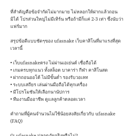
ที่สำคัญคือข้อจำกัดไม่มากมาย ไม่หลอกให้ฝากแล้วถอน
มิได้ โปรส่วนใหญ่ไม่มีเทิร์น หรือถ้ามีก็แค่ 2-3 เท่า ซึ่งนับว่า
แฟร์มาก
สรุปข้อดีแบบชัดๆของ ufasnake เว็บคาสิโนที่มาแรงที่สุด
เวลานี้
• เว็บufasnakeตรง ไม่ผ่านเอเย่นต์ เชื่อถือได้
• เกมครบทุกแนว ทั้งสล็อต บาคาร่า กีฬา คาสิโนสด
• ฝากถอนออโต้ ไม่มีขั้นต่ำ รองรับวอเลท
• ระบบเสถียร เล่นผ่านมือถือได้ทุกเครื่อง
• มีโปรโมชันให้เลือกนานัปการ
• ทีมงานมืออาชีพ ดูแลลูกค้าตลอดเวลา
คำถามที่ผู้คนจำนวนไม่ใช้น้อยสงสัยเกี่ยวกับ ufasnake
(FAQ)
Q: ufasnake ปลอดภัยจริงหรือไม่?