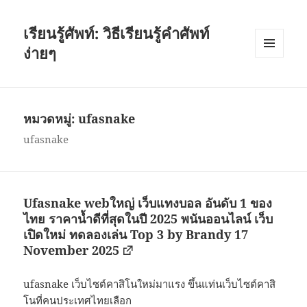
เรียนรู้ศัพท์: วิธีเรียนรู้คำศัพท์
ง่ายๆ
เมนู
และวิด
เจ็ต
หมวดหมู่:
ufasnake
ufasnake
Ufasnake webใหญ่ เว็บแทงบอล อันดับ 1 ของ
ไทย ราคาน้ำดีที่สุดในปี 2025 พนันออนไลน์ เว็บ
เปิดใหม่ ทดลองเล่น Top 3 by Brandy 17
November 2025
ufasnake เว็บไซต์คาสิโนใหม่มาแรง ขึ้นแท่นเว็บไซต์คาสิ
โนที่คนประเทศไทยเลือก