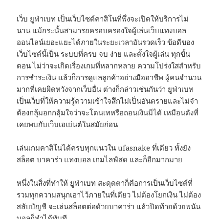
เว็บ ยูฟ่าเบท เป็นเว็บไซต์คาสิโนที่พึ่งจะเปิดให้บริการไม่
นาน แม้กระนั้นสามารถครอบครองใจผู้เล่นเว็บแทงบอล
ออนไลน์เยอะแยะได้ภายในระยะเวลาอันรวดเร็ว ข้อดีของ
เว็บไซต์นี้เป็น ระบบที่ครบ จบ ง่าย และตั้งใจผู้เล่น ทุกขั้น
ตอน ไม่ว่าจะเกิดเรื่องเกมที่หลากหลาย ความโปร่งใสสำหรับ
การชำระเงิน แล้วก็การดูแลลูกค้าอย่างมืออาชีพ ผู้คนจำนวน
มากที่เคยผิดหวังจากเว็บอื่น ต่างก็กล่าวเช่นกันว่า ยูฟ่าเบท
เป็นเว็บที่ให้ความรู้ความเข้าใจสึกไม่เป็นอันตรายและไม่จำ
ต้องกลุ้มอกกลุ้มใจว่าจะโดนเทหรือถอนเงินมิได้ เหมือนดังที่
เคยพบกับเว็บเอเย่นต์ในสมัยก่อน
เล่นเกมคาสิโนได้ครบทุกแนวใน ufasnake ที่เดียว ทั้งยัง
สล็อต บาคาร่า แทงบอล เกมไลฟ์สด และก็อีกมากมาย
หนึ่งในสิ่งที่ทำให้ ยูฟ่าเบท สะดุดตาก็คือการเป็นเว็บไซต์ที่
รวมทุกความสนุกเอาไว้ภายในที่เดียว ไม่ต้องโยกเงิน ไม่ต้อง
สลับบัญชี จะเล่นสล็อตต่อด้วยบาคาร่า แล้วปิดท้ายด้วยพนัน
บอลก็ทำได้ทันที