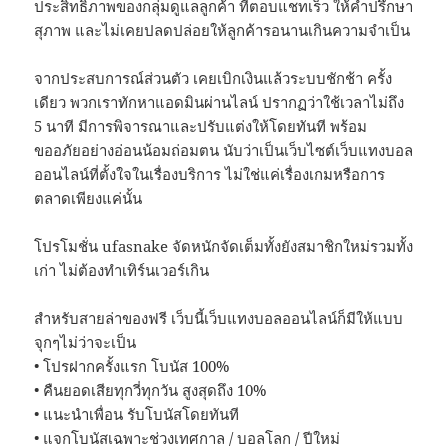
ประสิทธิภาพของกลุ่มดูแลลูกค้า ที่ตอบแชทเร็ว ให้คำปรึกษา
สุภาพ และไม่เคยปลดปล่อยให้ลูกค้ารอนานเกินความจำเป็น
จากประสบการณ์ส่วนตัว เคยเบิกเงินแล้วระบบชักช้า ครั้ง
เดียว พวกเราทักหาแอดมินผ่านไลน์ ปรากฏว่าใช้เวลาไม่ถึง
5 นาที มีการพิจารณาและปรับแต่งให้โดยทันที พร้อม
ขออภัยอย่างอ่อนน้อมถ่อมตน นับว่าเป็นเว็บไซต์เว็บแทงบอล
ออนไลน์ที่ตั้งใจในเรื่องบริการ ไม่ใช่แค่เรื่องเกมหรือการ
ตลาดเพียงแค่นั้น
โปรโมชั่น ufasnake จัดหนักจัดเต็มทั้งยังสมาชิกใหม่รวมทั้ง
เก่า ไม่ต้องทำเทิร์นเวอร์เกิน
สำหรับสายล่าของฟรี เว็บนี้เว็บแทงบอลออนไลน์ก็มีให้แบบ
จุกๆไม่ว่าจะเป็น
• โปรฝากครั้งแรก โบนัส 100%
• คืนยอดเสียทุกวี่ทุกวัน สูงสุดถึง 10%
• แนะนำเพื่อน รับโบนัสโดยทันที
• แจกโบนัสเฉพาะช่วงเทศกาล / บอลโลก / ปีใหม่