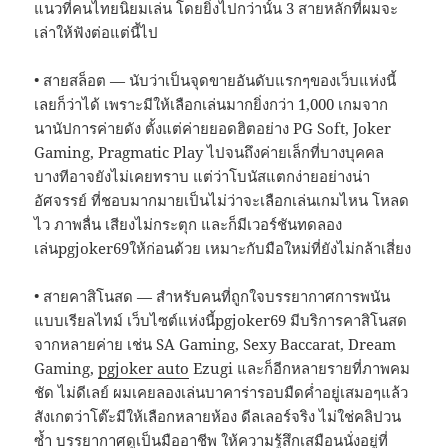
แนวที่คนไทยนิยมเล่น โดยยิ่งไปกว่านั้น 3 สายหลักที่ผมจะ
เล่าให้ฟังต่อแต่นี้ไป
• สายสล็อต — นับว่าเป็นจุดขายอันดับแรกๆของเว็บแห่งนี้
เลยก็ว่าได้ เพราะมีให้เลือกเล่นมากยิ่งกว่า 1,000 เกมจาก
นานัปการค่ายดัง ตั้งแต่ค่ายยอดฮิตอย่าง PG Soft, Joker
Gaming, Pragmatic Play ไปจนถึงค่ายเล็กที่บางบุคคล
บางทีอาจยังไม่เคยทราบ แต่ว่าโบนัสแตกง่ายอย่างน่า
อัศจรรย์ ที่ชอบมากมายเป็นไม่ว่าจะเลือกเล่นเกมไหน โหลด
ไว ภาพลื่น เสียงไม่กระตุก และก็มีเวอร์ชันทดลอง
เล่นpgjoker69ให้ก่อนด้วย เหมาะกับมือใหม่ที่ยังไม่กล้าเสี่ยง
• สายคาสิโนสด — สำหรับคนที่ถูกใจบรรยากาศการพนัน
แบบเรียลไทม์ เว็บไซต์แห่งนี้pgjoker69 มีบริการคาสิโนสด
จากหลายค่าย เช่น SA Gaming, Sexy Baccarat, Dream
Gaming,
pgjoker auto
Ezugi และก็อีกหลายรายที่ภาพคม
ชัด ไม่ดีเลย์ ผมเคยลองเล่นบาคาร่ารอบมืดค่ำอยู่เสมอๆแล้ว
สังเกตว่าโต๊ะมีให้เลือกหลายห้อง ดีลเลอร์จริง ไม่ใช่คลิปวน
ซ้ำ บรรยากาศดูเป็นมืออาชีพ ให้ความรู้สึกเสมือนนั่งอยู่ที่