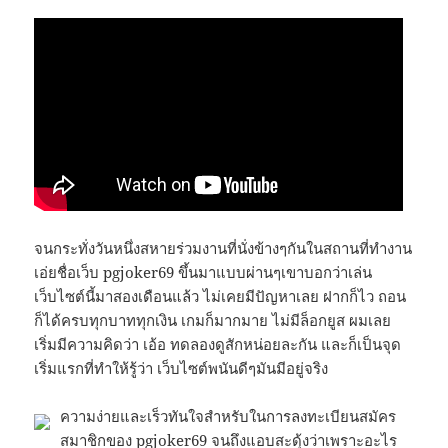
จนกระทั่งวันหนึ่งสหายร่วมงานที่นั่งข้างๆกันในสถานที่ทำงาน
เอ่ยชื่อเว็บ pgjoker69 ขึ้นมาแบบผ่านๆเขาบอกว่าเล่น
เว็บไซต์นี้มาสองเดือนแล้ว ไม่เคยมีปัญหาเลย ฝากก็ไว ถอน
ก็ได้ครบทุกบาททุกเงิน เกมก็มากมาย ไม่มีล็อกยูส ผมเลย
เริ่มมีความคิดว่า เอ้อ ทดลองดูสักหน่อยละกัน และก็เป็นจุด
เริ่มแรกที่ทำให้รู้ว่า เว็บไซต์พนันดีๆมันมีอยู่จริง
ความง่ายและเร็วทันใจสำหรับในการลงทะเบียนสมัคร
สมาชิกของ pgjoker69 จนถึงแอบสะดุ้งว่าเพราะอะไร