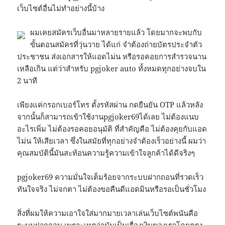
เว็บไซต์อื่นไม่ทำอย่างนี้บ้าง
ผมเคยสมัครเว็บอื่นมาหลายรายแล้ว โดยมากจะพบกับ
ขั้นตอนสมัครที่วุ่นวาย ได้แก่ จำต้องถ่ายบัตรประจำตัว
ประชาชน ส่งเอกสารให้แอดไม่น หรือรอคอยการสำรวจนาน
เหลือเกิน แต่ว่าสำหรับ pgjoker auto ทั้งหมดทุกอย่างจบใน
2 นาที
เพียงแค่กรอกเบอร์โทร ตั้งรหัสผ่าน กดยืนยัน OTP แล้วหลัง
จากนั้นก็สามารถเข้าใช้งานpgjoker69ได้เลย ไม่ต้องแนบ
อะไรเพิ่ม ไม่ต้องรอคอยอนุมัติ ที่สำคัญคือ ไม่ต้องคุยกับแอด
ไม่น ให้เสียเวลา ซึ่งในสมัยที่ทุกอย่างจำต้องเร็วอย่างนี้ ผมว่า
คุณสมบัตินี้มันสะท้อนความรู้ความเข้าใจลูกค้าได้ดีจริงๆ
pgjoker69 ความมั่นใจเต็มร้อยจากระบบฝากถอนที่รวดเร็ว
ทันใจจริง ไม่จกตา ไม่ต้องขอคืนดีแอดมินหรือรอเป็นชั่วโมง
สิ่งที่ผมให้ความเอาใจใส่มากมายเวลาเล่นเว็บไซต์พนันคือ
ระบบฝากถอน เพราะเหตุว่ามันเป็นเรื่องเงินของเราโดยตรง