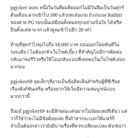
pgjoker auto หนึ่งในวันที่ผมคิดออกไม่มีวันลืมเป็นวันศุกร์
ต้นเดือน ฝากเข้าไป 500 แล้วกดเล่นเกม Fortune Rabbit
ของค่าย PG รอบนั้นเสมือนทั้งหมดทุกอย่างเป็นใจ ได้ฟรีส
ปินตั้งแต่ตาแรก แล้วคูณเข้าไปอีก 20 เท่า
ท้ายที่สุดกำไรพุ่งไปถึง 18,000 บาท ถอนออกโดยทันทีใน
รอบเดียว ไม่ต้องกลัวเว็บไซต์เบี้ยว ที่สำคัญไม่มีการติดต่อ
กลับมาขอรีวิวหรือให้โอนกลับแบบที่เคยพบในเว็บไซต์เล่นๆ
มาก่อน
pgjoker69 จุดเล็กๆที่อาจเป็นข้อคิดเห็นสำหรับผู้ที่ซีเรียส
เรื่องฟังก์ชันเสริม หรืออยากให้เว็บมีความสมบูรณ์แบบ
มากกว่านี้
ถึงแม้ pgjoker69 จะมีลักษณะเด่นมากไม่น้อยเลยทีเดียว แต่
ว่าก็ใช่ว่าจะไม่มีข้อด้อยเลย ซึ่งถ้าหากจะบอกให้แฟร์ก็
จำเป็นต้องกล่าวว่ายังมีบางเรื่องที่ควรเปลี่ยนแปลง ดังเช่นว่า