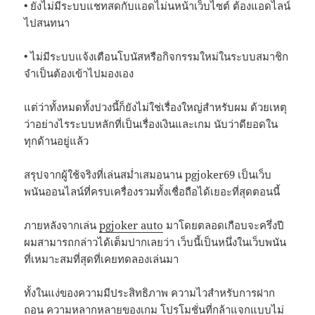
• ยังไม่มีระบบแชทสดกับแอดไม่นหน้าเว็บไซต์ ต้องแอดไลน์
ไปสนทนา
• ไม่มีระบบแจ้งเตือนโบนัสหรือกิจกรรมใหม่ในระบบสมาชิก
จำเป็นต้องเข้าไปมองเอง
แต่ว่าทั้งหมดทั้งปวงนี้ก็ยังไม่ใช่เรื่องใหญ่สำหรับผม ด้วยเหตุ
ว่าอย่างไรระบบหลักที่เป็นเรื่องเงินและเกม นับว่าดียอดใน
ทุกด้านอยู่แล้ว
สรุปจากผู้ใช้จริงที่เล่นสม่ำเสมอนาน pgjoker69 เป็นเว็บ
พนันออนไลน์ที่ครบเครื่องรวมทั้งเชื่อถือได้เยอะที่สุดตอนนี้
ภายหลังจากเล่น
pgjoker auto
มาโดยตลอดเกือบจะครึ่งปี
ผมสามารถกล่าวได้เต็มปากเลยว่า เว็บนี้เป็นหนึ่งในเว็บพนัน
ที่เหมาะสมที่สุดที่เคยทดลองเล่นมา
ทั้งในแง่ของความมีประสิทธิภาพ ความไวสำหรับการฝาก
ถอน ความหลากหลายของเกม โปรโมชั่นที่กล้าแจกแบบไม่