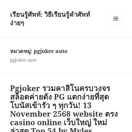
เรียนรู้ศัพท์: วิธีเรียนรู้คำศัพท์
ง่ายๆ
เมนู
และวิด
เจ็ต
หมวดหมู่:
pgjoker auto
pgjoker auto
Pgjoker รวมคาสิโนครบวงจร
สล็อตค่ายดัง PG แตกง่ายที่สุด
โบนัสเข้ารัว ๆ ทุกวัน! 13
November 2568 website ตรง
casino online เว็บใหญ่ ใหม่
ล่าสุด Top 54 by Myles