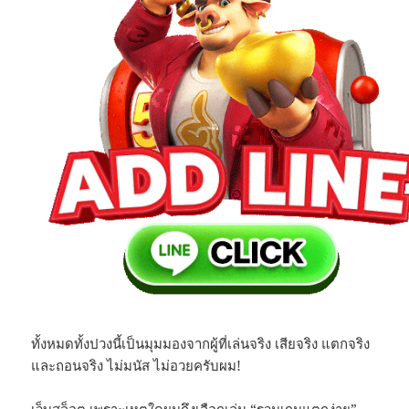
ทั้งหมดทั้งปวงนี้เป็นมุมมองจากผู้ที่เล่นจริง เสียจริง แตกจริง
และถอนจริง ไม่มนัส ไม่อวยครับผม!