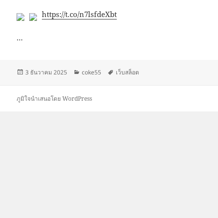
https://t.co/n7lsfdeXbt
…
เขียน
หมวด
ป้าย
3 ธันวาคม 2025
coke55
เว็บสล็อต
เมื่อ
หมู่
กำกับ
ภูมิใจนำเสนอโดย WordPress