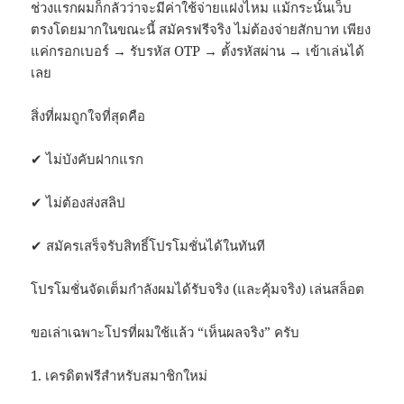
ช่วงแรกผมก็กลัวว่าจะมีค่าใช้จ่ายแฝงไหม แม้กระนั้นเว็บ
ตรงโดยมากในขณะนี้ สมัครฟรีจริง ไม่ต้องจ่ายสักบาท เพียง
แค่กรอกเบอร์ → รับรหัส OTP → ตั้งรหัสผ่าน → เข้าเล่นได้
เลย
สิ่งที่ผมถูกใจที่สุดคือ
✔ ไม่บังคับฝากแรก
✔ ไม่ต้องส่งสลิป
✔ สมัครเสร็จรับสิทธิ์โปรโมชั่นได้ในทันที
โปรโมชั่นจัดเต็มกำลังผมได้รับจริง (และคุ้มจริง) เล่นสล็อต
ขอเล่าเฉพาะโปรที่ผมใช้แล้ว “เห็นผลจริง” ครับ
1. เครดิตฟรีสำหรับสมาชิกใหม่