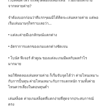
เว็บสล็อต เพราะเหตุใดผมถึงเลือกเล่น “รวมเกมแตกง่าย”
จากหลายค่าย?
จำต้องบอกก่อนว่าทีแรกๆผมมิได้คิดจะเล่นหลายค่าย แต่พอ
เริ่มเล่นนานๆก็ทราบเลยว่า…
• แต่ละค่ายมีเอกลักษณ์แตกต่าง
• อัตราการแตกของเกมแตกต่างชัดเจน
• โบนัส ฟีเจอร์ ตัวคูณ ของแต่ละเกมมีผลกับผลกำไร
มากมาย
พอใช้ทดลองเล่นหลายค่าย ก็เริ่มจับจุดได้ว่า ค่ายไหนเหมาะ
กับการปั้นทุน ค่ายไหนเหมาะกับการแตกหนัก รวมทั้งค่าย
ไหนควรเลี่ยงในตอนทุนต่ำ
เล่นสล็อต ค่ายเกมสล็อตที่แตกง่ายที่สุดจากประสบการณ์
ตรง