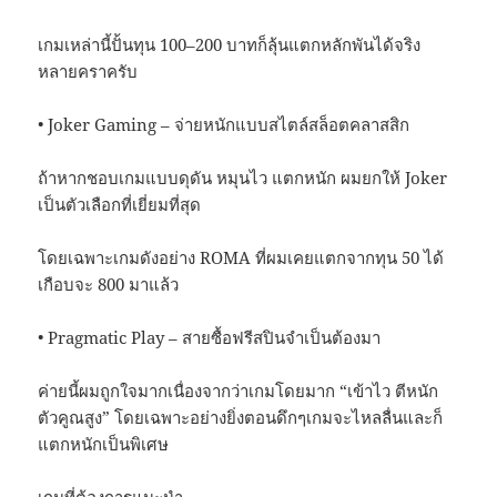
เกมเหล่านี้ปั้นทุน 100–200 บาทก็ลุ้นแตกหลักพันได้จริง
หลายคราครับ
• Joker Gaming – จ่ายหนักแบบสไตล์สล็อตคลาสสิก
ถ้าหากชอบเกมแบบดุดัน หมุนไว แตกหนัก ผมยกให้ Joker
เป็นตัวเลือกที่เยี่ยมที่สุด
โดยเฉพาะเกมดังอย่าง ROMA ที่ผมเคยแตกจากทุน 50 ได้
เกือบจะ 800 มาแล้ว
• Pragmatic Play – สายซื้อฟรีสปินจำเป็นต้องมา
ค่ายนี้ผมถูกใจมากเนื่องจากว่าเกมโดยมาก “เข้าไว ตีหนัก
ตัวคูณสูง” โดยเฉพาะอย่างยิ่งตอนดึกๆเกมจะไหลลื่นและก็
แตกหนักเป็นพิเศษ