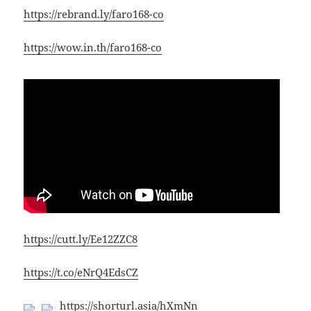
https://rebrand.ly/faro168-co
https://wow.in.th/faro168-co
https://cutt.ly/Ee12ZZC8
https://t.co/eNrQ4EdsCZ
https://shorturl.asia/hXmNn