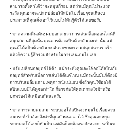
สามารถตั้งค่าได้ว่าจะหมุนกี่รอบ แต่ว่าแม้คุณไม่ระแวด
ระวัง คุณอาจจะปลดปล่อยให้สปินไปเรื่อยๆจนเกินงบ
ประมาณที่คุณตั้งเอาไว้แบบไม่ทันรู้ตัวได้เลยขอรับ
• ขาดความตื่นเต้น: ผมบอกเลยว่า การเล่นสล็อตออนไลน์ที่
สนุกสนานที่สุดนั้น คุณควรต้องสปินด้วยตัวเองเท่านั้น แม้
คุณมิได้สปินด้วยตัวเอง มันจะขาดความสนุกสนานร่าเริง
แล้วก็ความรู้สึกร่วมสำหรับในการเล่นเกมไปเลย
• ปรับเปลี่ยนกลยุทธ์ได้ช้า: แม้กระทั่งคุณจะใช้ออโต้สปินกับ
กลยุทธ์สำหรับเพื่อการเล่นได้ดีแค่ไหน แม้กระนั้นมันก็ต้องมี
การปรับเปลี่ยนตามเหตุการณ์แน่นอน ซึ่งถ้าคุณใช้ออโต้
สปินแบบมิได้ดูจอเท่าใด ก็อาจก่อให้คุณตกลงใจช้าหรือ
บกพร่องได้เหมือนกันนะครับ
• ขาดการควบคุมเกม: ระบบออโต้สปินจะหมุนไปเรื่อยจวบ
จนกระทั่งใกล้จะถึงค่าที่คุณกำหนดเอาไว้ ซึ่งคุณจะหยุด
ระบบออโต้เลยก็ทำเป็น แต่มันก็จะต้องรอจังหวะการสปินข