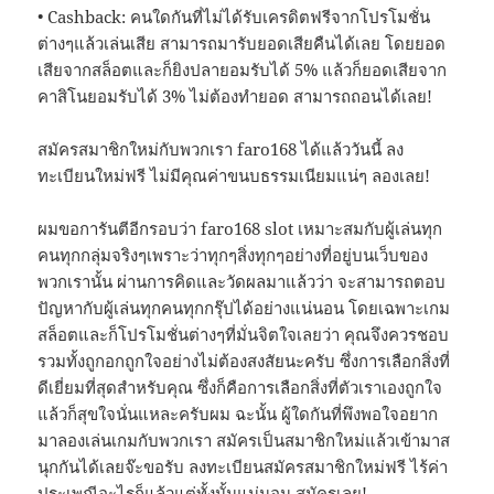
• Cashback: คนใดกันที่ไม่ได้รับเครดิตฟรีจากโปรโมชั่น
ต่างๆแล้วเล่นเสีย สามารถมารับยอดเสียคืนได้เลย โดยยอด
เสียจากสล็อตและก็ยิงปลายอมรับได้ 5% แล้วก็ยอดเสียจาก
คาสิโนยอมรับได้ 3% ไม่ต้องทำยอด สามารถถอนได้เลย!
สมัครสมาชิกใหม่กับพวกเรา faro168 ได้แล้ววันนี้ ลง
ทะเบียนใหม่ฟรี ไม่มีคุณค่าขนบธรรมเนียมแน่ๆ ลองเลย!
ผมขอการันตีอีกรอบว่า faro168 slot เหมาะสมกับผู้เล่นทุก
คนทุกกลุ่มจริงๆเพราะว่าทุกๆสิ่งทุกๆอย่างที่อยู่บนเว็บของ
พวกเรานั้น ผ่านการคิดและวัดผลมาแล้วว่า จะสามารถตอบ
ปัญหากับผู้เล่นทุกคนทุกกรุ๊ปได้อย่างแน่นอน โดยเฉพาะเกม
สล็อตและก็โปรโมชั่นต่างๆที่มั่นจิตใจเลยว่า คุณจึงควรชอบ
รวมทั้งถูกอกถูกใจอย่างไม่ต้องสงสัยนะครับ ซึ่งการเลือกสิ่งที่
ดีเยี่ยมที่สุดสำหรับคุณ ซึ่งก็คือการเลือกสิ่งที่ตัวเราเองถูกใจ
แล้วก็สุขใจนั่นแหละครับผม ฉะนั้น ผู้ใดกันที่พึงพอใจอยาก
มาลองเล่นเกมกับพวกเรา สมัครเป็นสมาชิกใหม่แล้วเข้ามาส
นุกกันได้เลยจ๊ะขอรับ ลงทะเบียนสมัครสมาชิกใหม่ฟรี ไร้ค่า
ประเพณีอะไรก็แล้วแต่ทั้งนั้นแน่นอน สมัครเลย!