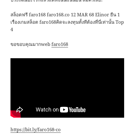
สล็อตฟรี faro168 faro168.co 12 MAR 68 Elinor ยืน 1
เรื่องเกมสล็อต faro168คิดจะลงทุนทั้งทีต้องที่นี่เท่านั้น Top
4
ขอขอบคุณมากweb
faro168
https://bit.ly/faro168-co