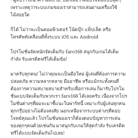
เพราะเหตุว่าระบบเกมของเราสามารถเล่นผ่านเครื่องใช้
ไม้สอยใด
ก็ได้ ไม่ว่าจะเป็นคอมพิวเตอร์ โน้ตบุ๊ก แท็ปเล็ต หรือ
โทรศัพท์เคลื่อนที่ทั้งระบบ iOS และ Android
โปรโมชั่นจัดหนักจัดเต็มกับ faro168 สนุกกับเกมได้เต็ม
กำลัง รับเครดิตฟรีได้เต็มข้อ!
มาครับทุกคน! ไม่ว่าคุณจะเป็นมือใหม่ ผู้เล่นที่ต้องการความ
ปลอดภัย ความหลากหลาย มืออาชีพ หรือแม้กระทั้งคนที่
ต้องการความสบายสบายสำหรับเพื่อการเล่น ก็มารับโปรโม
ชั่นแบบจัดเต็มกับพวกเรา faro168 ได้เลยครับ เนื่องจากโปร
โมชั่นต่างๆที่ผมจะมาชี้แนะในพาร์ทนี้ เหมาะกับผู้เล่นทุกคน
ทุกกรุ๊ปอย่างไม่ต้องสงสัย นอกเหนือจากระบบต่างๆที่ตอบ
โจทย์คุณแล้ว โปรโมชั่นของเราก็ต้องตอบปัญหาการเล่น
ของทุกๆคนด้วยเช่นกัน มาสนุกกับเกมให้สุดกำลัง รับเครดิต
ฟรีได้แบบจัดเต็มกันไปเลย!