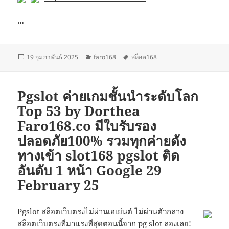
…
เขียน
หมวด
ป้าย
19 กุมภาพันธ์ 2025
faro168
สล็อต168
เมื่อ
หมู่
กำกับ
Pgslot ค่ายเกมชั้นนำระดับโลก
Top 53 by Dorthea
Faro168.co มีใบรับรอง
ปลอดภัย100% รวมทุกค่ายดัง
ทางเข้า slot168 pgslot ติด
อันดับ 1 หน้า Google 29
February 25
Pgslot สล็อตเว็บตรงไม่ผ่านเอเย่นต์ ไม่ผ่านตัวกลาง
สล็อตเว็บตรงที่มาแรงที่สุดตอนนี้จาก pg slot ลองเลย!