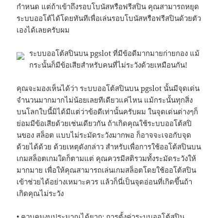
กำหนด แต่ถ้าเข้าถึงรอบโบนัสหรือฟรีสปิน คุณสามารถหยุด
ระบบออโต้ได้โดยทันทีเพื่อเล่นรอบโบนัสหรือฟรีสปินด้วยตัว
เองได้เลยครับผม
ระบบออโต้สปินบน pgslot ที่มีข้อดีมากมายก่ายกอง แม้
กระนั้นก็มีข้อเสียสำหรับคนที่ไม่ระวังด้วยเหมือนกัน!
คุณจะมองเห็นได้ว่า ระบบออโต้สปินบน pgslot นั้นมีจุดเด่น
จำนวนมากมากไม่น้อยเลยทีเดียวแค่ไหน แม้กระนั้นทุกสิ่ง
บนโลกใบนี้มิได้มีแต่ว่าข้อดีเท่านั้นครับผม ในจุดเด่นต่างๆก็
ย่อมมีข้อเสียด้วยเช่นเดียวกัน ถ้าเกิดคุณใช้ระบบออโต้สปิ
นของ สล็อต แบบไม่ระมัดระวังมากพอ ก็อาจจะเจอกับจุด
ด้วยได้ด้วย ด้วยเหตุดังกล่าว สำหรับเพื่อการใช้ออโต้สปินบน
เกมสล็อตเกมใดก็ตามแต่ คุณควรมีสติรวมทั้งระมัดระวังให้
มากมาย เพื่อให้คุณสามารถเล่นเกมสล็อตโดยใช้ออโต้สปิน
เข้าช่วยได้อย่างเหมาะควร แล้วก็นี่เป็นจุดอ่อนที่เกิดขึ้นถ้า
เกิดคุณไม่ระวัง
• ควบคุมงบประมาณได้ยาก: การตั้งค่าระบบออโต้สปิน