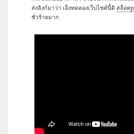
ส่งลิงก์มาว่า เอ็งทดลองเว็บไซต์นี้ดิ
สล็อต
ชั่วร้ายมาก