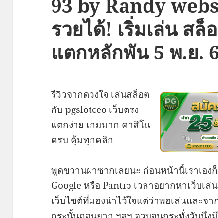
93 by Randy websi
รวยได้! เริ่มเล่น สล
แตกหลักพัน 5 พ.ย. 
รีวิวจากดวงใจ เล่นสล็อต
กับ
pgslotceo
เว็บตรง
แตกง่าย เกมมาก คาสิโน
ครบ คุ้มทุกคลิก
พูดขวานผ่าซากเลยนะ ก่อนหน้านี้เราเองก็
Google หรือ Pantip เวลาอยากหาเว็บเล่นส
เว็บไซต์ที่มองน่าไว้ใจแต่ว่าพอเล่นและจาก
กระนั้นถอนยาก ฯลฯ จวบจนกระทั่งวันนึงมีเพ