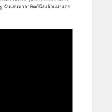
pg
ฉันเล่นมาอาทิตย์นึงแล้วแม่งแตก