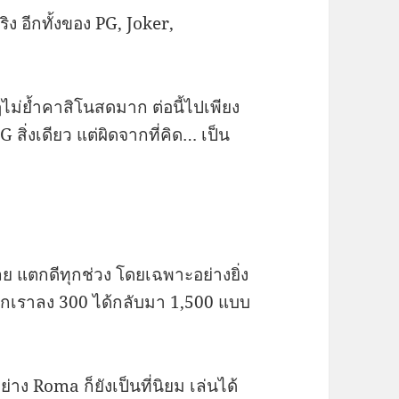
ง อีกทั้งของ PG, Joker,
ๆไม่ย้ำคาสิโนสดมาก ต่อนี้ไปเพียง
 สิ่งเดียว แต่ผิดจากที่คิด… เป็น
ลย แตกดีทุกช่วง โดยเฉพาะอย่างยิ่ง
วกเราลง 300 ได้กลับมา 1,500 แบบ
 Roma ก็ยังเป็นที่นิยม เล่นได้