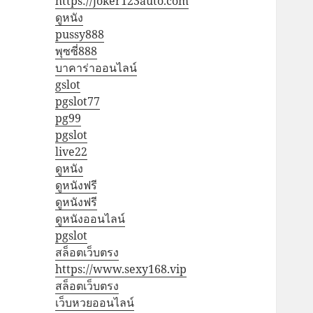
https://joker123auto.com
ดูหนัง
pussy888
พุซซี่888
บาคาร่าออนไลน์
gslot
pgslot77
pg99
pgslot
live22
ดูหนัง
ดูหนังฟรี
ดูหนังฟรี
ดูหนังออนไลน์
pgslot
สล็อตเว็บตรง
https://www.sexy168.vip
สล็อตเว็บตรง
เว็บหวยออนไลน์