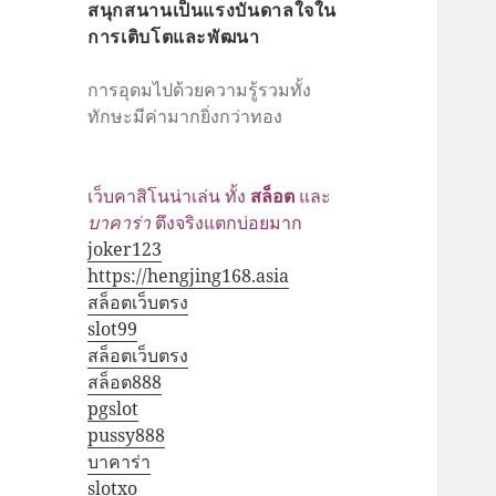
สนุกสนานเป็นแรงบันดาลใจใน
การเติบโตและพัฒนา
การอุดมไปด้วยความรู้รวมทั้ง
ทักษะมีค่ามากยิ่งกว่าทอง
เว็บคาสิโนน่าเล่น ทั้ง
สล็อต
และ
บาคาร่า
ตึงจริงแตกบ่อยมาก
joker123
https://hengjing168.asia
สล็อตเว็บตรง
slot99
สล็อตเว็บตรง
สล็อต888
pgslot
pussy888
บาคาร่า
slotxo