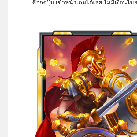
คือกดปุ๊บ เข้าหน้าเกมได้เลย ไม่มีเงื่อนไขอะ