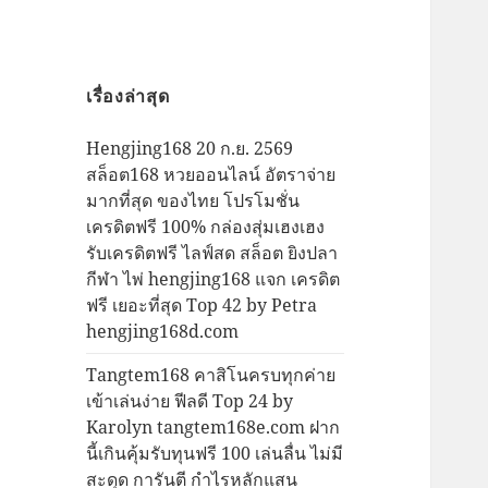
เรื่องล่าสุด
Hengjing168 20 ก.ย. 2569
สล็อต168 หวยออนไลน์ อัตราจ่าย
มากที่สุด ของไทย โปรโมชั่น
เครดิตฟรี 100% กล่องสุ่มเฮงเฮง
รับเครดิตฟรี ไลฟ์สด สล็อต ยิงปลา
กีฬา ไพ่ hengjing168 แจก เครดิต
ฟรี เยอะที่สุด Top 42 by Petra
hengjing168d.com
Tangtem168 คาสิโนครบทุกค่าย
เข้าเล่นง่าย ฟีลดี Top 24 by
Karolyn tangtem168e.com ฝาก
นี้เกินคุ้มรับทุนฟรี 100 เล่นลื่น ไม่มี
สะดุด การันตี กำไรหลักแสน