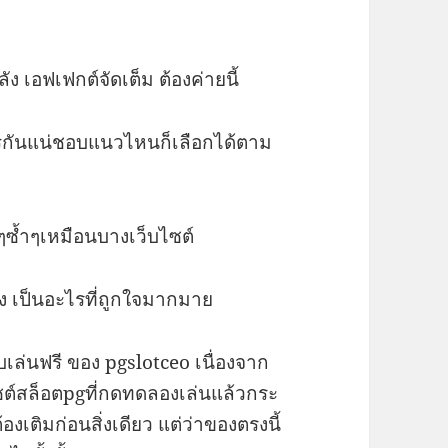
 เอฟเฟกต์จัดเต็ม ต้องค่ายนี้
ครกันแน่ชอบแนวไหนก็เลือกได้ตาม
าๆซ้ำๆเหมือนบางเว็บไซต์
ง เป็นอะไรที่ถูกใจมากมาย
เล่นฟรี ของ pgslotceo เนื่องจาก
ซต์สล็อตpgที่กดทดลองเล่นแล้วกระ
งเติมก่อนสิ่งเดียว แต่ว่าของตรงนี้