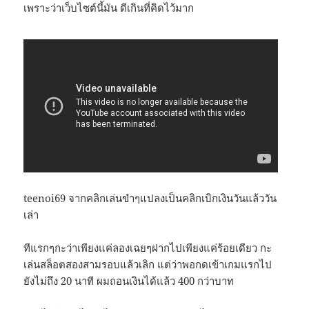
เพราะว่าเว็บไซต์นี้มัน ดีเกินที่คิดไว้มาก
teenoi69 จากคลิกเล่นขำๆแปลงเป็นคลิกเบิกเงินวันแล้ววัน
เล่า
ทีแรกๆกะว่าเพียงแค่ลองเฉยๆฝากไปเพียงแค่ร้อยเดียว กะ
เล่นสล็อตสองสามรอบแล้วเลิก แต่ว่าพอกดเข้าเกมแรกไป
ยังไม่ถึง 20 นาที ผมถอนเงินได้แล้ว 400 กว่าบาท