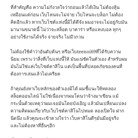
ที่สำคัญคือ ความไม่กังวลใจว่าถอนแล้วได้เงิน ไม่ต้องลุ้น
เหมือนแต่ก่อน เว็บไหนจะไม่จ่าย เว็บไหนจะบล็อก ไม่ต้อง
คิดอีกแล้ว หากเว็บไซต์แห่งนี้มิได้ดีจัง ผมอาจจะไม่อยู่กับมัน
มานานขนาดนี้ ไม่ว่าจะสล็อต บาคาร่า หรือแทงบอล ทุกๆ
อย่างใช้งานได้จริง จ่ายจริง ไม่มีวกวน
ไม่ต้องใช้คำว่าอันดับต้นๆ หรือเว็บteenoi69ที่ได้รับความ
นิยม เพราะว่าสิ่งที่เว็บแห่งนี้ให้ มันแน่ชัดในตัวเอง สำหรับผม
มันไม่ใช่แค่เว็บไซต์คาสิโน แต่เป็นพื้นที่ปลอดภัยของคนที่
ต้องการเล่นแล้วไม่เครียด
ถ้าคุณยังหาเว็บหลักของตัวเองมิได้ ผมชี้แนะให้ทดลอง
สล็อตออนไลน์ ไม่ใช่เนื่องจากผมโดนว่าจ้างมาเขียน แม้
กระนั้นด้วยเหตุว่าผมเจอมันโดยบังเอิญ แล้วมันเปลี่ยนแปลง
ความคิดผมเกี่ยวกับเว็บไซต์คาสิโนไปหมด ลองเปิดใจ ฝาก
นิดนึง แล้วคุณจะเข้าดวงใจว่า เว็บคาสิโนดีๆมันมีอยู่จริง
และไม่ต้องหาที่อื่นๆอีก