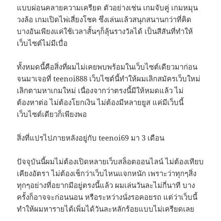
แบบผ่อนคลายความเครียด ตัวอย่างเช่น เกมจับคู่ เกมหมุน
วงล้อ เกมเปิดไพ่เสี่ยงโชค ซึ่งเล่นแล้วสนุกสนานกว่าที่คิด
บางอันเพียงแค่ใช้เวลาสั้นๆก็ลุ้นรางวัลได้ เป็นสีสันที่ทำให้
เว็บไซต์ไม่มีเบื่อ
ทั้งหมดนี้คือสิ่งที่ผมไม่เคยพบพร้อมในเว็บไซต์เดียวมาก่อน
จนมาเจอที่ teenoi888 เว็บไซต์นี้ทำให้ผมเลิกสมัครเว็บใหม่
เลิกตามหาเกมใหม่ เนื่องจากว่าตรงนี้มีให้หมดแล้ว ไม่
ต้องหาต่อ ไม่ต้องโยกเงิน ไม่ต้องมีหลายยูส แค่มีเว็บนี้
เว็บไซต์เดียวก็เพียงพอ
สิ่งที่แปรไปภายหลังอยู่กับ teenoi69 มา 3 เดือน
ปัจจุบันนี้ผมไม่ต้องเปิดหลายเว็บสล็อตออนไลน์ ไม่ต้องเทียบ
เคียงอัตรา ไม่ต้องเช็กว่าเว็บไหนแจกหนัก เพราะว่าทุกๆสิ่ง
ทุกๆอย่างที่อยากมีอยู่ตรงนี้แล้ว ผมเล่นวันละไม่กี่นาที บาง
ครั้งก็อาจจะก่อนนอน หรือระหว่างนั่งรอคอยรถ แต่ว่าเว็บนี้
ทำให้ผมหารายได้เพิ่มได้วันละหลักร้อยแบบไม่เครียดเลย