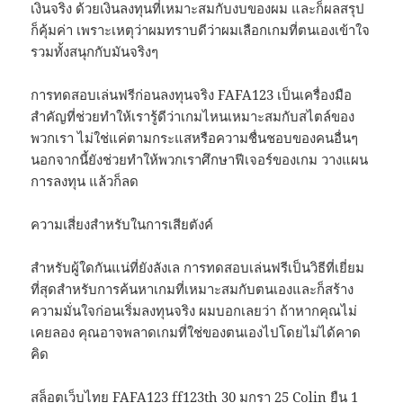
เงินจริง ด้วยเงินลงทุนที่เหมาะสมกับงบของผม และก็ผลสรุป
ก็คุ้มค่า เพราะเหตุว่าผมทราบดีว่าผมเลือกเกมที่ตนเองเข้าใจ
รวมทั้งสนุกกับมันจริงๆ
การทดสอบเล่นฟรีก่อนลงทุนจริง FAFA123 เป็นเครื่องมือ
สำคัญที่ช่วยทำให้เรารู้ดีว่าเกมไหนเหมาะสมกับสไตล์ของ
พวกเรา ไม่ใช่แค่ตามกระแสหรือความชื่นชอบของคนอื่นๆ
นอกจากนี้ยังช่วยทำให้พวกเราศึกษาฟีเจอร์ของเกม วางแผน
การลงทุน แล้วก็ลด
ความเสี่ยงสำหรับในการเสียตังค์
สำหรับผู้ใดกันแน่ที่ยังลังเล การทดสอบเล่นฟรีเป็นวิธีที่เยี่ยม
ที่สุดสำหรับการค้นหาเกมที่เหมาะสมกับตนเองและก็สร้าง
ความมั่นใจก่อนเริ่มลงทุนจริง ผมบอกเลยว่า ถ้าหากคุณไม่
เคยลอง คุณอาจพลาดเกมที่ใช่ของตนเองไปโดยไม่ได้คาด
คิด
สล็อตเว็บไทย FAFA123 ff123th 30 มกรา 25 Colin ยืน 1