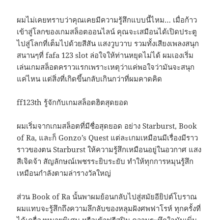
ผมไม่เคยทราบว่าคุณเคยมีความรู้สึกแบบนี้ไหม… เมื่อก้าว
เข้าสู่โลกของเกมสล็อตออนไลน์ คุณจะเสมือนได้เปิดประตู
ไปสู่โลกที่เต็มไปด้วยสีสัน แสงวูบวาบ รวมทั้งเสียงเพลงสนุก
สนานๆที่ fafa 123 slot ล่อใจให้ท่านหยุดไม่ได้ ผมเองเริ่ม
เล่นเกมสล็อตคราวแรกเพราะเหตุว่าแค่พอใจว่ามันจะสนุก
แค่ไหน แต่สิ่งที่เกิดขึ้นกลับเกินกว่าที่ผมคาดคิด
ff123th รู้จักกับเกมสล็อตฮิตสุดยอด
ผมเริ่มจากเกมสล็อตที่มีชื่อสุดยอด อย่าง Starburst, Book
of Ra, และก็ Gonzo’s Quest แต่ละเกมเหมือนมีเรื่องมีราว
ราวของตน Starburst ให้ความรู้สึกเหมือนอยู่ในอวกาศ แสง
สีเจิดจ้า สัญลักษณ์เพชรระยิบระยับ ทำให้ทุกการหมุนรู้สึก
เหมือนกำลังตามล่ารางวัลใหญ่
ส่วน Book of Ra นั้นพาผมย้อนกลับไปสู่สมัยอียิปต์โบราณ
ผมแทบจะรู้สึกถึงความลึกลับของหลุมฝังศพฟาโรห์ ทุกครั้งที่