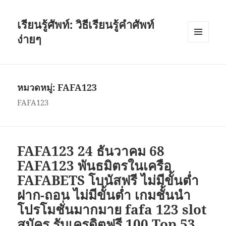
เรียนรู้ศัพท์: วิธีเรียนรู้คำศัพท์
ง่ายๆ
เมนู
และวิด
เจ็ต
หมวดหมู่:
FAFA123
FAFA123
FAFA123 24 ธันวาคม 68
FAFA123 พันธมิตรในเครือ
FAFABETS โบนัสฟรี ไม่มีขั้นต่ำ
ฝาก-ถอน ไม่มีขั้นต่ำ เกมชั้นนำ
โปรโมชั่นมากมาย fafa 123 slot
สมัคร รับเครดิตฟรี 100 Top 53