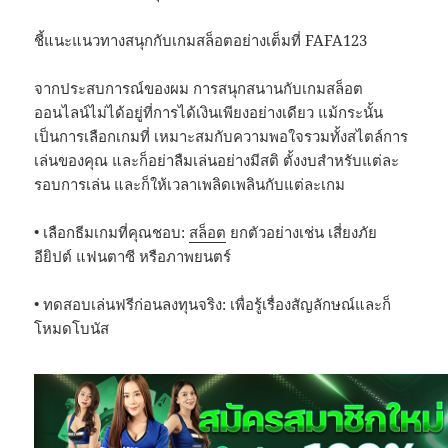
ชี้แนะแนวทางสนุกกับเกมสล็อตอย่างเต็มที่ FAFA123
จากประสบการณ์ของผม การสนุกสนานกับเกมสล็อต
ออนไลน์ไม่ได้อยู่ที่การได้เงินเพียงอย่างเดียว แม้กระนั้น
เป็นการเลือกเกมที่ เหมาะสมกับความพอใจรวมทั้งสไตล์การ
เล่นของคุณ และก็อย่าลืมเล่นอย่างมีสติ ตั้งงบสำหรับแต่ละ
รอบการเล่น และก็ให้เวลาเพลิดเพลินกับแต่ละเกม
• เลือกธีมเกมที่คุณชอบ:
สล็อต
ยกตัวอย่างเช่น เสี่ยงภัย
อียิปต์ แฟนตาซี หรือภาพยนตร์
• ทดสอบเล่นฟรีก่อนลงทุนจริง: เพื่อรู้เรื่องสัญลักษณ์และก็
โหมดโบนัส