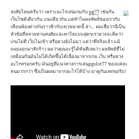
สงสัยไหมครับว่า เพราะอะไรเล่นเกมกับ
pg77
เช่นกัน
เว็บไซต์เดียวกัน เกมเดียวกัน แต่ทำไมผลลัพธ์ของเรากับ
เพื่อนพ้องต่างกันราวฟ้ากับเหวขนาดนี้ ฮ่า… ผมเชื่อว่านี่เป็น
หัวข้อที่หลายท่านสงสัยและคาใจแบบสุดๆเราอาจจะคิดว่า
เกมไม่ดี เว็บไม่เข้า หรือดวงยังไม่มา แต่ว่าที่จริงแล้ว แม้
ถอยออกมาสักก้าว ผมว่าคุณจะรู้ได้ทันทีเลยว่า ผลลัพธ์ที่ไม่
เหมือนกันมันไม่ได้เกิดขึ้นได้เนื่องมาจากเกม เว็บ หรือดวง
อะไรหรอกครับ มันอยู่ที่แนวทางการเล่นpgslot77 ของแต่ละ
คนมากกว่า ซึ่งเป็นผลมาจากอะไรได้บ้าง มาดูกันเลยขอรับ!