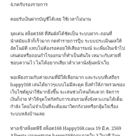
4.กดรับรองรายการ
คอยรับเงินฝากบัญชีได้เลย ใช้เวลาไม่นาน
จุดเด่น สล็อต168 ที่สัมผัสได้ชัดเป็น ระบบฝาก–ถอนที่
นำสมัยแล้วก็เร็วมาก กดทำรายการปุ๊บ ระบบประเมินผลให้
อัตโนมัติ แทบไม่ต้องรอคอยให้เสียอารมณ์ จะเพิ่มเงินเข้าไป
เล่นต่อหรือถอนกำไรออกมาก็ทำเป็นทันใจ เหมาะกับสายที่
ชอบความไว ไม่ได้อยากเสียเวล่ำเวลานั่งลุ้นหน้าเว็บ
พอเพียงรวมกับค่ายเกมที่มีให้เลือกมาก และระบบที่เสถียร
happy168 เล่นได้ยาวๆแบบไม่มีสะดุด ยิ่งทำให้ภาพรวมของ
เว็บไซต์ดูน่าใช้มากยิ่งขึ้น จะเล่นช่วงไหนก็สะดวก จัดการ
เงินก็ง่าย ทำให้จุดโฟกัสกับการเล่นรวมทั้งจังหวะเกมได้เต็ม
กำลัง โดยไม่จำเป็นที่จะต้องมาวิตกกังวลหรือกลุ้มใจเรื่อง
ระบบหลังบ้านเลย
ทางเข้าสล็อตพีจี สล็อต168 Happy168.casa 19 มี.ค. 2569
Alberta เกมpgสนุกๆ happy168ถอนภายใน 3 วินาที Top