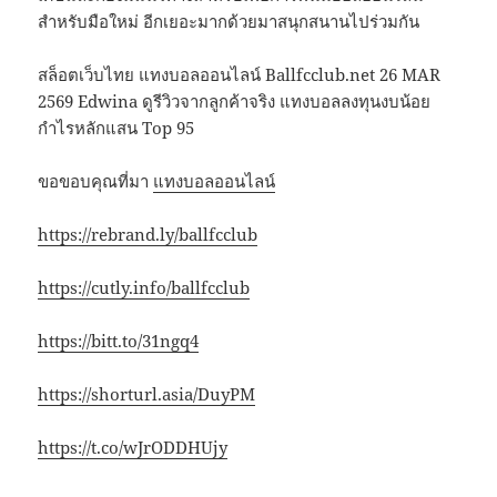
สำหรับมือใหม่ อีกเยอะมากด้วยมาสนุกสนานไปร่วมกัน
สล็อตเว็บไทย แทงบอลออนไลน์ Ballfcclub.net 26 MAR
2569 Edwina ดูรีวิวจากลูกค้าจริง แทงบอลลงทุนงบน้อย
กำไรหลักแสน Top 95
ขอขอบคุณที่มา
แทงบอลออนไลน์
https://rebrand.ly/ballfcclub
https://cutly.info/ballfcclub
https://bitt.to/31ngq4
https://shorturl.asia/DuyPM
https://t.co/wJrODDHUjy