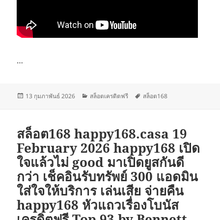
…
เขียน
หมวด
ป้าย
13 กุมภาพันธ์ 2026
สล็อตเครดิตฟรี
สล็อต168
เมื่อ
หมู่
กำกับ
สล็อต168 happy168.casa 19
February 2026 happy168 เปิด
ใจแล้วไม่ good มาเปิดยูสกันดี
กว่า เช็คอินรับทรัพย์ 300 แอดมิน
ใส่ใจให้บริการ เล่นเสีย จ่ายคืน
happy168 หัวแถวเรื่องโบนัส
เครดิตฟรี Top 93 by Bennett