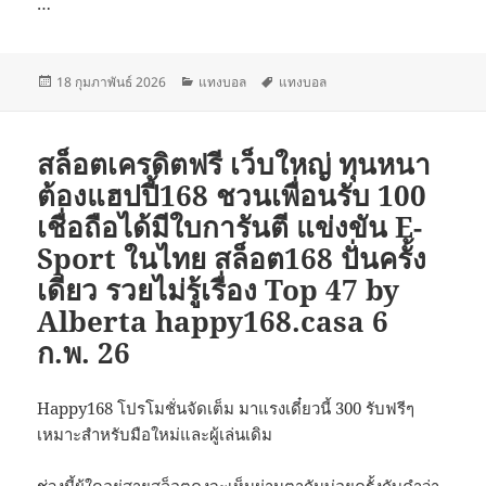
…
เขียน
หมวด
ป้าย
18 กุมภาพันธ์ 2026
แทงบอล
แทงบอล
เมื่อ
หมู่
กำกับ
สล็อตเครดิตฟรี เว็บใหญ่ ทุนหนา
ต้องแฮปปี้168 ชวนเพื่อนรับ 100
เชื่อถือได้มีใบการันตี แข่งขัน E-
Sport ในไทย สล็อต168 ปั่นครั้ง
เดียว รวยไม่รู้เรื่อง Top 47 by
Alberta happy168.casa 6
ก.พ. 26
Happy168 โปรโมชั่นจัดเต็ม มาแรงเดี๋ยวนี้ 300 รับฟรีๆ
เหมาะสำหรับมือใหม่และผู้เล่นเดิม