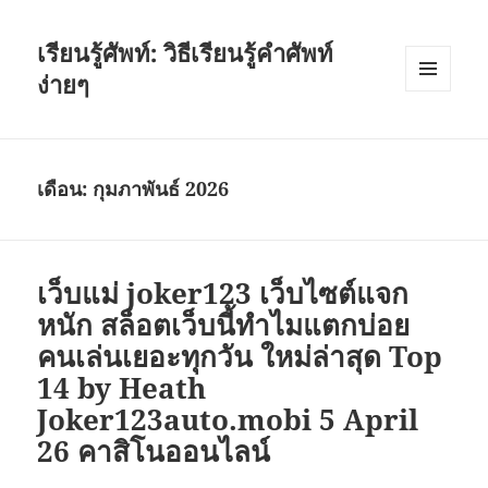
เรียนรู้ศัพท์: วิธีเรียนรู้คำศัพท์
ง่ายๆ
เมนู
และวิด
เจ็ต
เดือน:
กุมภาพันธ์ 2026
เว็บแม่ joker123 เว็บไซต์แจก
หนัก สล็อตเว็บนี้ทำไมแตกบ่อย
คนเล่นเยอะทุกวัน ใหม่ล่าสุด Top
14 by Heath
Joker123auto.mobi 5 April
26 คาสิโนออนไลน์