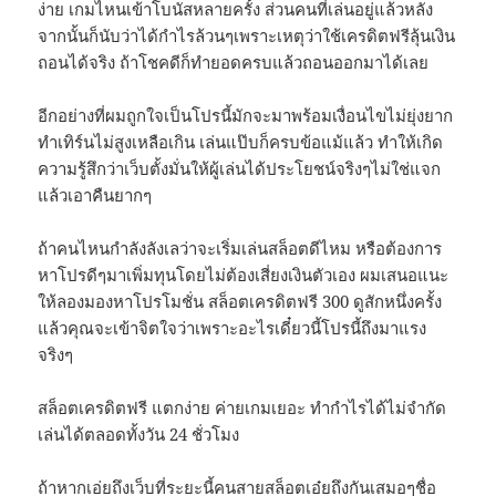
ง่าย เกมไหนเข้าโบนัสหลายครั้ง ส่วนคนที่เล่นอยู่แล้วหลัง
จากนั้นก็นับว่าได้กำไรล้วนๆเพราะเหตุว่าใช้เครดิตฟรีลุ้นเงิน
ถอนได้จริง ถ้าโชคดีก็ทำยอดครบแล้วถอนออกมาได้เลย
อีกอย่างที่ผมถูกใจเป็นโปรนี้มักจะมาพร้อมเงื่อนไขไม่ยุ่งยาก
ทำเทิร์นไม่สูงเหลือเกิน เล่นแป๊บก็ครบข้อแม้แล้ว ทำให้เกิด
ความรู้สึกว่าเว็บตั้งมั่นให้ผู้เล่นได้ประโยชน์จริงๆไม่ใช่แจก
แล้วเอาคืนยากๆ
ถ้าคนไหนกำลังลังเลว่าจะเริ่มเล่นสล็อตดีไหม หรือต้องการ
หาโปรดีๆมาเพิ่มทุนโดยไม่ต้องเสี่ยงเงินตัวเอง ผมเสนอแนะ
ให้ลองมองหาโปรโมชั่น สล็อตเครดิตฟรี 300 ดูสักหนึ่งครั้ง
แล้วคุณจะเข้าจิตใจว่าเพราะอะไรเดี๋ยวนี้โปรนี้ถึงมาแรง
จริงๆ
สล็อตเครดิตฟรี แตกง่าย ค่ายเกมเยอะ ทำกำไรได้ไม่จำกัด
เล่นได้ตลอดทั้งวัน 24 ชั่วโมง
ถ้าหากเอ่ยถึงเว็บที่ระยะนี้คนสายสล็อตเอ๋ยถึงกันเสมอๆชื่อ