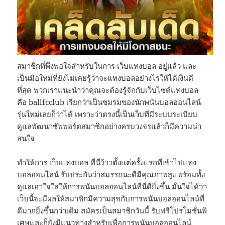
สมาชิกที่พึงพอใจสำหรับในการ เว็บแทงบอล อยู่แล้ว และ
เป็นมือใหม่ที่ยังไม่เคยรู้ว่าจะแทงบอลอย่างไรให้ได้เงินดี
ที่สุด พวกเราแนะนำว่าคุณจะต้องรู้จักกับเว็บไซต์แทงบอล
คือ ballfcclub เรียกว่าเป็นชมรมของนักพนันบอลออนไลน์
รุ่นใหม่เลยก็ว่าได้ เพราะว่าตรงนี้เป็นเว็บที่มีระบบระเบียบ
ดูแลพัฒนาซัพพอร์ตสมาชิกอย่างครบวงจรแล้วก็มีความน่า
สนใจ
ทำให้การ เว็บแทงบอล ที่นี่ว้าวตั้งแต่ครั้งแรกที่เข้าไปแทง
บอลออนไลน์ รับประกันว่าสมรรถนะดีมีคุณภาพสูง พร้อมทั้ง
ดูแลเอาใจใส่ให้การพนันบอลออนไลน์ที่นี่ดียิ่งขึ้น มั่นใจได้ว่า
เว็บนี้จะมีผลให้สมาชิกมีความสุขกับการพนันบอลออนไลน์ที่
ดีมากยิ่งขึ้นกว่าเดิม สมัครเป็นสมาชิกวันนี้ รับฟรีโปรโมชั่นพิ
เศษและก็ยังมีแนวทางสำหรับเพื่อการพนันบอลออนไลน์