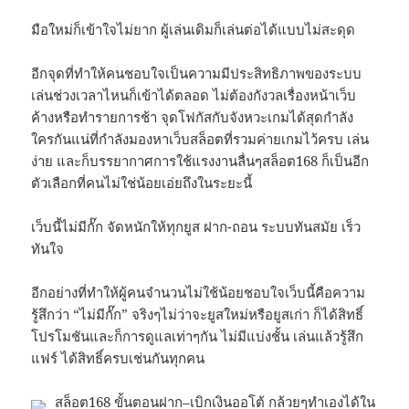
มือใหม่ก็เข้าใจไม่ยาก ผู้เล่นเดิมก็เล่นต่อได้แบบไม่สะดุด
อีกจุดที่ทำให้คนชอบใจเป็นความมีประสิทธิภาพของระบบ
เล่นช่วงเวลาไหนก็เข้าได้ตลอด ไม่ต้องกังวลเรื่องหน้าเว็บ
ค้างหรือทำรายการช้า จุดโฟกัสกับจังหวะเกมได้สุดกำลัง
ใครกันแน่ที่กำลังมองหาเว็บสล็อตที่รวมค่ายเกมไว้ครบ เล่น
ง่าย และก็บรรยากาศการใช้แรงงานลื่นๆสล็อต168 ก็เป็นอีก
ตัวเลือกที่คนไม่ใช่น้อยเอ่ยถึงในระยะนี้
เว็บนี้ไม่มีกั๊ก จัดหนักให้ทุกยูส ฝาก-ถอน ระบบทันสมัย เร็ว
ทันใจ
อีกอย่างที่ทำให้ผู้คนจำนวนไม่ใช้น้อยชอบใจเว็บนี้คือความ
รู้สึกว่า “ไม่มีกั๊ก” จริงๆไม่ว่าจะยูสใหม่หรือยูสเก่า ก็ได้สิทธิ์
โปรโมชันและก็การดูแลเท่าๆกัน ไม่มีแบ่งชั้น เล่นแล้วรู้สึก
แฟร์ ได้สิทธิ์ครบเช่นกันทุกคน
สล็อต168 ขั้นตอนฝาก–เบิกเงินออโต้ กล้วยๆทำเองได้ใน