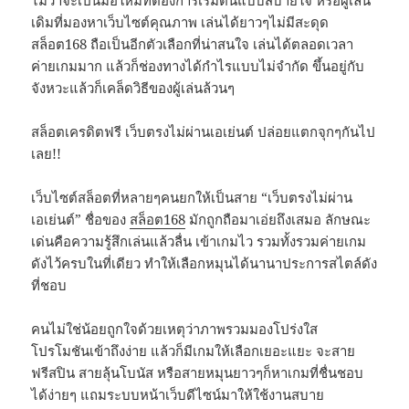
ไม่ว่าจะเป็นมือใหม่ที่ต้องการเริ่มต้นแบบสบายใจ หรือผู้เล่น
เดิมที่มองหาเว็บไซต์คุณภาพ เล่นได้ยาวๆไม่มีสะดุด
สล็อต168 ถือเป็นอีกตัวเลือกที่น่าสนใจ เล่นได้ตลอดเวลา
ค่ายเกมมาก แล้วก็ช่องทางได้กำไรแบบไม่จำกัด ขึ้นอยู่กับ
จังหวะแล้วก็เคล็ดวิธีของผู้เล่นล้วนๆ
สล็อตเครดิตฟรี เว็บตรงไม่ผ่านเอเย่นต์ ปล่อยแตกจุกๆกันไป
เลย!!
เว็บไซต์สล็อตที่หลายๆคนยกให้เป็นสาย “เว็บตรงไม่ผ่าน
เอเย่นต์” ชื่อของ
สล็อต168
มักถูกถือมาเอ่ยถึงเสมอ ลักษณะ
เด่นคือความรู้สึกเล่นแล้วลื่น เข้าเกมไว รวมทั้งรวมค่ายเกม
ดังไว้ครบในที่เดียว ทำให้เลือกหมุนได้นานาประการสไตล์ดัง
ที่ชอบ
คนไม่ใช่น้อยถูกใจด้วยเหตุว่าภาพรวมมองโปร่งใส
โปรโมชันเข้าถึงง่าย แล้วก็มีเกมให้เลือกเยอะแยะ จะสาย
ฟรีสปิน สายลุ้นโบนัส หรือสายหมุนยาวๆก็หาเกมที่ชื่นชอบ
ได้ง่ายๆ แถมระบบหน้าเว็บดีไซน์มาให้ใช้งานสบาย