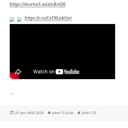
https://shorturl.asia/nRoQH
https://t.co/CzF8LnkGnt
…
เขียน
หมวด
ป้าย
20 กุมภาพันธ์ 2026
joker123auto
Joker123
เมื่อ
หมู่
กำกับ