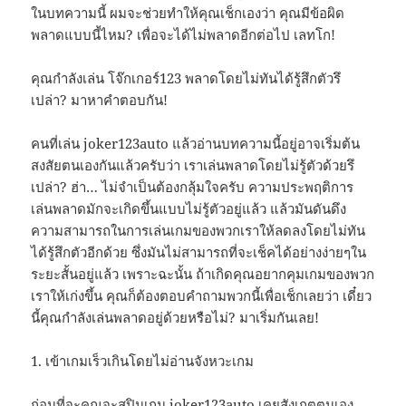
ในบทความนี้ ผมจะช่วยทำให้คุณเช็กเองว่า คุณมีข้อผิด
พลาดแบบนี้ไหม? เพื่อจะได้ไม่พลาดอีกต่อไป เลทโก!
คุณกำลังเล่น โจ๊กเกอร์123 พลาดโดยไม่ทันได้รู้สึกตัวรึ
เปล่า? มาหาคำตอบกัน!
คนที่เล่น joker123auto แล้วอ่านบทความนี้อยู่อาจเริ่มต้น
สงสัยตนเองกันแล้วครับว่า เราเล่นพลาดโดยไม่รู้ตัวด้วยรึ
เปล่า? ฮ่า… ไม่จำเป็นต้องกลุ้มใจครับ ความประพฤติการ
เล่นพลาดมักจะเกิดขึ้นแบบไม่รู้ตัวอยู่แล้ว แล้วมันดันดึง
ความสามารถในการเล่นเกมของพวกเราให้ลดลงโดยไม่ทัน
ได้รู้สึกตัวอีกด้วย ซึ่งมันไม่สามารถที่จะเช็คได้อย่างง่ายๆใน
ระยะสั้นอยู่แล้ว เพราะฉะนั้น ถ้าเกิดคุณอยากคุมเกมของพวก
เราให้เก่งขึ้น คุณก็ต้องตอบคำถามพวกนี้เพื่อเช็กเลยว่า เดี๋ยว
นี้คุณกำลังเล่นพลาดอยู่ด้วยหรือไม่? มาเริ่มกันเลย!
1. เข้าเกมเร็วเกินโดยไม่อ่านจังหวะเกม
ก่อนที่จะคุณจะสปินเกม joker123auto เคยสังเกตตนเอง