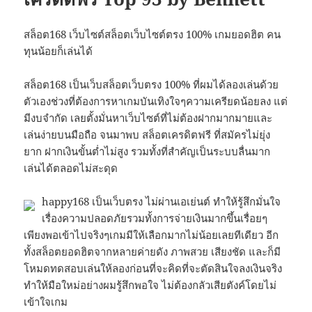
สล็อต168 เว็บไซต์สล็อตเว็บไซต์ตรง 100% เกมยอดฮิต คน
ทุนน้อยก็เล่นได้
สล็อต168 เป็นเว็บสล็อตเว็บตรง 100% ที่ผมได้ลองเล่นด้วย
ตัวเองช่วงที่ต้องการหาเกมบันเทิงใจๆความเครียดน้อยลง แต่
มีงบจำกัด เลยตั้งมั่นหาเว็บไซต์ที่ไม่ต้องฝากมากมายและ
เล่นง่ายบนมือถือ จนมาพบ สล็อตเครดิตฟรี ที่สมัครไม่ยุ่ง
ยาก ฝากเงินขั้นต่ำไม่สูง รวมทั้งที่สำคัญเป็นระบบลื่นมาก
เล่นได้ตลอดไม่สะดุด
happy168 เป็นเว็บตรง ไม่ผ่านเอเย่นต์ ทำให้รู้สึกมั่นใจ
เรื่องความปลอดภัยรวมทั้งการจ่ายเงินมากขึ้นเรื่อยๆ
เพียงพอเข้าไปจริงๆเกมมีให้เลือกมากไม่น้อยเลยทีเดียว อีก
ทั้งสล็อตยอดฮิตจากหลายค่ายดัง ภาพสวย เสียงชัด และก็มี
โหมดทดสอบเล่นให้ลองก่อนที่จะคิดที่จะตัดสินใจลงเงินจริง
ทำให้มือใหม่อย่างผมรู้สึกพอใจ ไม่ต้องกลัวเสียตังค์โดยไม่
เข้าใจเกม