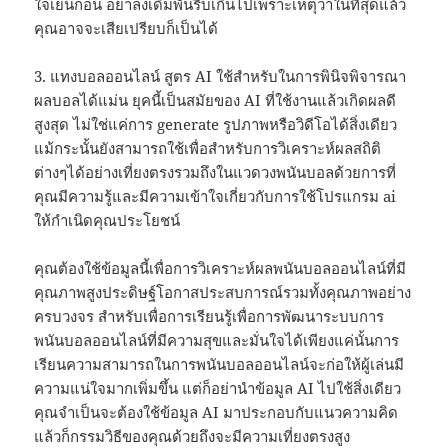
ใจเย็นก่อน อย่าลงเดิมพันรีบเกินไปเพราะเหตุว่าในที่สุดแล้ว
คุณอาจจะเสียเปรียบก็เป็นได้
3. แทงบอลออนไลน์ สูตร AI ใช้สำหรับในการพินิจพิจารณา
ผลบอลได้แม่น ยุคนี้เป็นสมัยของ AI ที่ใช้งานแล้วเกิดผลดี
สูงสุด ไม่ใช่แค่การ generate รูปภาพหรือวิดีโอได้สิ่งเดียว
แม้กระนั้นยังสามารถใช้เพื่อสำหรับการวิเคราะห์ผลสถิติ
ต่างๆได้อย่างเที่ยงตรงรวมถึงในแวดวงพนันบอลด้วยการที่
คุณมีความรู้และมีความเข้าใจเกี่ยวกับการใช้โปรแกรม ai
ให้กำเนิดคุณประโยชน์
คุณต้องใช้ข้อมูลนี้เพื่อการวิเคราะห์ผลพนันบอลออนไลน์ที่มี
คุณภาพสูงประดิษฐ์โอกาสประสบการณ์รวมทั้งคุณภาพอย่าง
ครบวงจร สำหรับเพื่อการเรียนรู้เพื่อการพัฒนาระบบการ
พนันบอลออนไลน์ที่มีความสุขและมั่นใจได้เพียงแค่นั้นการ
เรียนความสามารถในการพนันบอลออนไลน์จะก่อให้ผู้เล่นมี
ความแน่ใจมากเพิ่มขึ้น แต่ก็อย่านำข้อมูล AI ไปใช้สิ่งเดียว
คุณจำเป็นจะต้องใช้ข้อมูล AI มาประกอบกับแนวความคิด
แล้วก็กรรมวิธีของคุณด้วยถึงจะมีความเที่ยงตรงสูง