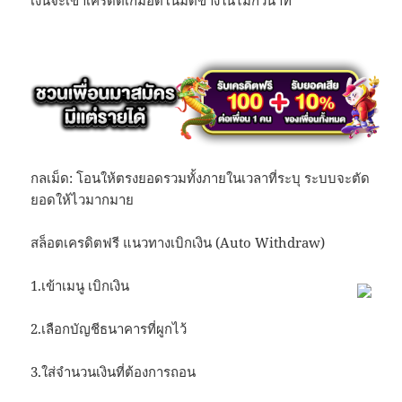
เงินจะเข้าเครดิตเกมอัตโนมัติข้างในไม่กี่วินาที
กลเม็ด: โอนให้ตรงยอดรวมทั้งภายในเวลาที่ระบุ ระบบจะตัด
ยอดให้ไวมากมาย
สล็อตเครดิตฟรี แนวทางเบิกเงิน (Auto Withdraw)
1.เข้าเมนู เบิกเงิน
2.เลือกบัญชีธนาคารที่ผูกไว้
3.ใส่จำนวนเงินที่ต้องการถอน