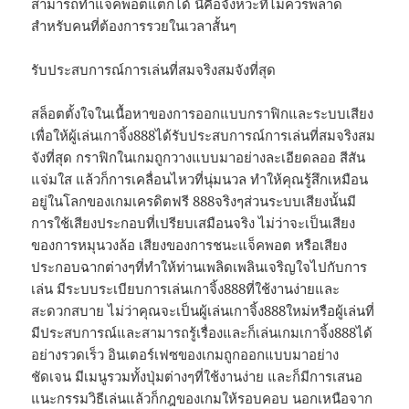
สามารถทำแจ็คพอตแตกได้ นี่คือจังหวะที่ไม่ควรพลาด
สำหรับคนที่ต้องการรวยในเวลาสั้นๆ
รับประสบการณ์การเล่นที่สมจริงสมจังที่สุด
สล็อตตั้งใจในเนื้อหาของการออกแบบกราฟิกและระบบเสียง
เพื่อให้ผู้เล่นเกาจิ้ง888ได้รับประสบการณ์การเล่นที่สมจริงสม
จังที่สุด กราฟิกในเกมถูกวางแบบมาอย่างละเอียดลออ สีสัน
แจ่มใส แล้วก็การเคลื่อนไหวที่นุ่มนวล ทำให้คุณรู้สึกเหมือน
อยู่ในโลกของเกมเครดิตฟรี 888จริงๆส่วนระบบเสียงนั้นมี
การใช้เสียงประกอบที่เปรียบเสมือนจริง ไม่ว่าจะเป็นเสียง
ของการหมุนวงล้อ เสียงของการชนะแจ็คพอต หรือเสียง
ประกอบฉากต่างๆที่ทำให้ท่านเพลิดเพลินเจริญใจไปกับการ
เล่น มีระบบระเบียบการเล่นเกาจิ้ง888ที่ใช้งานง่ายและ
สะดวกสบาย ไม่ว่าคุณจะเป็นผู้เล่นเกาจิ้ง888ใหม่หรือผู้เล่นที่
มีประสบการณ์และสามารถรู้เรื่องและก็เล่นเกมเกาจิ้ง888ได้
อย่างรวดเร็ว อินเตอร์เฟซของเกมถูกออกแบบมาอย่าง
ชัดเจน มีเมนูรวมทั้งปุ่มต่างๆที่ใช้งานง่าย และก็มีการเสนอ
แนะกรรมวิธีเล่นแล้วก็กฎของเกมให้รอบคอบ นอกเหนือจาก