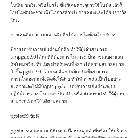
โบนัสฝากเงิน หรือโปรโมชั่นพิเศษต่างๆการใช้โบนัสแล้วก็
โปรโมชั่นจะช่วยเพิ่มโอกาสสำหรับการชนะและได้รับรางวัล
ใหญ่
การเล่นที่สบาย เล่นผ่านมือถือได้ง่ายๆไม่ต้องวิตกกังวล
มีการรองรับการเล่นผ่านมือถือ ทำให้ผู้เล่นสามารถ
เล่นpgslot99ได้ทุกที่ที่ต้องการ ไม่ว่าจะเป็นการเล่นผ่านสมา
ร์ทโฟนหรือแท็บเล็ต สำหรับคนที่อยากได้ความสบายสบาย
ยิ่งขึ้น pgslot99 เว็บตรง มีแอปพลิเคชันซึ่งสามารถ
ดาวน์โหลดรวมทั้งจัดตั้งได้ง่าย ทำให้การเล่นเป็นไปอย่าง
สะดวกและไม่มีปัญหา pgslot รองรับการเล่นผ่านระบบ
ปฏิบัติการต่างๆไม่ว่าจะเป็น iOS หรือ Android ทำให้ผู้เล่น
สามารถเลือกใช้ได้ตามสบาย
pgslot99
ข้อดี
pg slot ทดสอบเล่น มีทีมงานเกื้อหนุนลูกค้าที่พร้อมให้บริการ