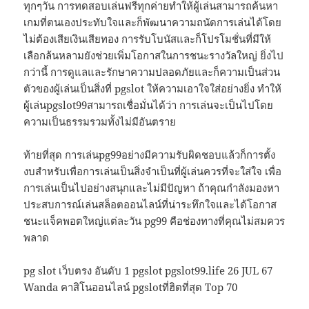
ทุกๆวัน การทดสอบเล่นฟรีทุกค่ายทำให้ผู้เล่นสามารถค้นหา
เกมที่ตนเองประทับใจและก็พัฒนาความถนัดการเล่นได้โดย
ไม่ต้องเสียเงินเสียทอง การรับโบนัสและก็โปรโมชั่นที่มีให้
เลือกล้นหลามยังช่วยเพิ่มโอกาสในการชนะรางวัลใหญ่ ยิ่งไป
กว่านี้ การดูแลและรักษาความปลอดภัยและก็ความเป็นส่วน
ตัวของผู้เล่นเป็นสิ่งที่ pgslot ให้ความเอาใจใส่อย่างยิ่ง ทำให้
ผู้เล่นpgslot99สามารถเชื่อมั่นได้ว่า การเล่นจะเป็นไปโดย
ความเป็นธรรมรวมทั้งไม่มีอันตราย
ท้ายที่สุด การเล่นpg99อย่างมีความรับผิดชอบแล้วก็การตั้ง
งบสำหรับเพื่อการเล่นเป็นสิ่งจำเป็นที่ผู้เล่นควรที่จะใส่ใจ เพื่อ
การเล่นเป็นไปอย่างสนุกและไม่มีปัญหา ถ้าคุณกำลังมองหา
ประสบการณ์เล่นสล็อตออนไลน์ที่น่าระทึกใจและได้โอกาส
ชนะแจ็คพอตใหญ่แต่ละวัน pg99 คือช่องทางที่คุณไม่สมควร
พลาด
pg slot เว็บตรง อันดับ 1 pgslot pgslot99.life 26 JUL 67
Wanda คาสิโนออนไลน์ pgslotที่ฮิตที่สุด Top 70