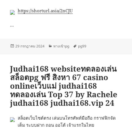
https://shorturl.asia/2nCJU
…
เขียน
หมวด
ป้าย
29 กรกฎาคม 2024
ทางเข้าpg
pg99
เมื่อ
หมู่
กำกับ
Judhai168 websiteทดลองเล่น
สล็อตpg ฟรี สิงหา 67 casino
onlineเว็บแม่ judhai168
ทดลองเล่น Top 37 by Rachele
judhai168 judhai168.vip 24
สล็อตเว็บไซต์ตรง เล่นบนโทรศัพท์มือถือ กราฟฟิกจัด
เต็ม ระบบฝาก ถอน ออโต้ เจ้าแรกในไทย