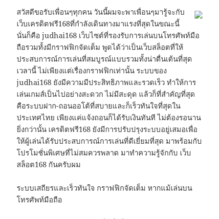
สวัสดีขอรับเพื่อนๆทุกคน วันนี้ผมจะพาเพื่อนๆมารู้จะกับ
เว็บเครดิตฟรี168ที่กำลังเดินทางมาแรงที่สุดในขณะนี้
นั่นก็คือ judhai168 เว็บไซต์ที่รองรับการเล่นบนโทรศัพท์มือ
ถือรวมทั้งมีกราฟฟิกจัดเต็ม พูดได้ว่าเป็นเว็บสล็อตที่ให้
ประสบการณ์การเล่นที่สมบูรณ์แบบรวมทั้งน่าตื่นเต้นที่สุด
เวลานี้ ไม่เพียงแต่เรื่องกราฟฟิกเท่านั้น ระบบของ
judhai168 ยังมีความมีประสิทธิภาพและรวดเร็ว ทำให้การ
เล่นเกมส์เป็นไปอย่างสะดวก ไม่มีสะดุด แล้วก็ที่สำคัญที่สุด
คือระบบฝาก-ถอนออโต้ที่สบายและก็เร็วทันใจที่สุดใน
ประเทศไทย เพียงแค่แจ้งถอนก็ได้รับเงินทันที ไม่ต้องรอนาน
ยิ่งกว่านั้น เครดิตฟรี168 ยังมีการปรับปรุงระบบอยู่เสมอเพื่อ
ให้ผู้เล่นได้รับประสบการณ์การเล่นที่ดีเยี่ยมที่สุด มาพร้อมกับ
โปรโมชั่นพิเศษที่ไม่สมควรพลาด มาทำความรู้จักกับ เว็บ
สล็อต168 กันครับผม
ระบบเสถียรและเร็วทันใจ กราฟฟิกจัดเต็ม หากแม้เล่นบน
โทรศัพท์มือถือ