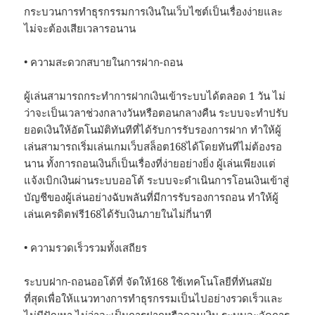
กระบวนการทำธุรกรรมการเงินในเว็บไซต์เป็นเรื่องง่ายและ
ไม่จะต้องเสียเวลารอนาน
• ความสะดวกสบายในการฝาก-ถอน
ผู้เล่นสามารถกระทำการฝากเงินเข้าระบบได้ตลอด 1 วัน ไม่
ว่าจะเป็นเวลาช่วงกลางวันหรือตอนกลางคืน ระบบจะทำปรับ
ยอดเงินให้อัตโนมัติทันทีที่ได้รับการรับรองการฝาก ทำให้ผู้
เล่นสามารถเริ่มเล่นเกมเว็บสล็อต168ได้โดยทันทีไม่ต้องรอ
นาน ทั้งการถอนเงินก็เป็นเรื่องที่ง่ายอย่างยิ่ง ผู้เล่นเพียงแต่
แจ้งเบิกเงินผ่านระบบออโต้ ระบบจะดำเนินการโอนเงินเข้าสู่
บัญชีของผู้เล่นอย่างฉับพลันที่มีการรับรองการถอน ทำให้ผู้
เล่นเครดิตฟรี168ได้รับเงินภายในไม่กี่นาที
• ความรวดเร็วรวมทั้งเสถียร
ระบบฝาก-ถอนออโต้ที่ จัดให้168 ใช้เทคโนโลยีที่ทันสมัย
ที่สุดเพื่อให้แนวทางการทำธุรกรรมเป็นไปอย่างรวดเร็วและ
ไม่มีปัญหา ไม่ว่าจะเป็นการฝากหรือถอนเงิน ระบบจะจัดการ