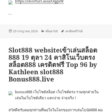
https://shorturl.asia/OqgaW
…
เขียน
หมวด
ป้าย
29 กรกฎาคม 2024
สล็อต168
เครดิตฟรี168
เมื่อ
หมู่
กำกับ
Slot888 websiteเข้าเล่นสล็อต
888 19 ตุลา 24 คาสิโนเว็บตรง
สล็อต888 เครดิตฟรี Top 96 by
Kathleen slot888
Bonus888.live
bonus888 เว็บไซต์สล็อต เว็บไซต์ตรง รวมทุกค่ายใน
เล่นในเว็บไซต์เดียว แตกง่าย จ่ายจริง !
สวัสดีครับผมทุกท่านที่พอใจในโลกของการเล่น
โบนัส888
ผม