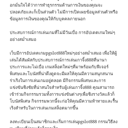
อกมั่นใจได้ว่าการทำธุรกรรมด้านการเงินของคุณจะ
ปลอดภัยและก็เป็นส่วนตัว ไม่มีการเปิดเผยข้อมูลส่วนตัวหรือ
ข้อมูลการเงินของคุณให้กับบุคคลภายนอก
ประสบการณ์การเล่นเกมที่ไม่มีวันเบื่อ การอัปเดตเกมใหม่ๆ
อย่างสม่ำเสมอ
เว็บมีการอัปเดตเกมpgslot888ใหม่ๆอย่างสม่ำเสมอ เพื่อให้ผู้
เล่นได้สัมผัสกับประสบการณ์การเล่นเกาจิ้ง888ที่นานา
ประการและไม่เบื่อ เกมสล็อตใหม่ๆที่มาพร้อมกับฟีเจอร์
พิเศษและโบนัสที่น่าดึงดูดจะมีผลให้คุณมีความสนุกสนาน
ร่าเริงในการเล่นเกมอยู่ตลอด มีกิจกรรมพิเศษและการ
แข่งขันชิงชัยที่น่าสนใจสำหรับผู้เล่นเกาจิ้ง888 คุณสามารถ
เข้าร่วมกิจกรรมรวมทั้งการแข่งขันต่างๆเพื่อชิงรางวัลแล้วก็
โบนัสพิเศษ กิจกรรมพวกนี้จะก่อให้คุณมีความท้าทายและรื้น
เริงสำหรับในการเล่นเกมสล็อตมากขึ้น
ลงทะเบียนเป็นสมาชิกและเริ่มการเล่นpgslot888 กรรมวิธีลง