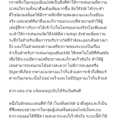
กราฟฟิกในเกมjudhai168เป็นสิ่งที่ทำให้การเล่นเกมมีความ
น่าสนใจรวมทั้งน่าตื่นเต้นเพิ่มมากขึ้น จัดให้168 ได้กระทำ
ดีไซน์เกมสล็อตให้มีกราฟฟิกที่สวยสดงดงามและก็เหมือน
จริง เอฟเฟกต์ที่น่าทึ่งและก็การออกแบบที่สวยงามทำให้ผู้
เล่นรู้สึกราวกับการได้เข้าไปในโลกของเกมจริงๆไม่เพียงแค่
จะทำให้การเล่นเกมจัดให้168มีความสนุก ยังช่วยเพิ่มความ
ระทึกใจสำหรับเพื่อการรอรับรางวัลที่กำลังจะออกเดินทางมา
ถึง และก็ในส่วนของความเสถียรภาพของระบบเป็นเรื่อง
จำเป็นสำหรับการเล่นเกมjudhai168 ใช้เทคโนโลยีที่ทันสมัย
เพื่อให้ระบบมีความเสถียรภาพและก็รวดเร็วทันใจ ทำให้ผู้
เล่นสามารถเล่นเกมได้อย่างสะดวก ไม่มีการสะดุดหรือ
ปัญหาที่เกิดจากทางแนวทางอะไรก็แล้วแต่การเข้าถึงฟีพบร์
ต่างๆในเกมจะเป็นไปอย่างเร็วและไม่มีปัญหาอะไรก็แล้วแต่
ฝาก-ถอน ง่าย แจ้งถอนปุบปับได้รับเงินทันที
หนึ่งในลักษณะเด่นที่ทำให้ เว็บสล็อต168 น่าดึงดูดและก็เป็น
ที่ชื่นชอบอย่างมากในกลุ่มผู้เล่นสล็อตออนไลน์เป็นระบบ
ฝาก-ถอนออโต้ที่มีความสะดวกและก็เร็วทันใจ ระบบนี้ทำให้