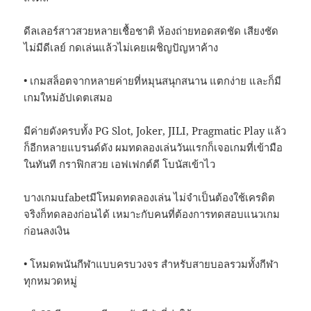
ดีลเลอร์สาวสวยหลายเชื้อชาติ ห้องถ่ายทอดสดชัด เสียงชัด
ไม่มีดีเลย์ กดเล่นแล้วไม่เคยเผชิญปัญหาค้าง
• เกมสล็อตจากหลายค่ายที่หมุนสนุกสนาน แตกง่าย และก็มี
เกมใหม่อัปเดตเสมอ
มีค่ายดังครบทั้ง PG Slot, Joker, JILI, Pragmatic Play แล้ว
ก็อีกหลายแบรนด์ดัง ผมทดลองเล่นวันแรกก็เจอเกมที่เข้ามือ
ในทันที กราฟิกสวย เอฟเฟกต์ดี โบนัสเข้าไว
บางเกมufabetมีโหมดทดลองเล่น ไม่จำเป็นต้องใช้เครดิต
จริงก็ทดลองก่อนได้ เหมาะกับคนที่ต้องการทดสอบแนวเกม
ก่อนลงเงิน
• โหมดพนันกีฬาแบบครบวงจร สำหรับสายบอลรวมทั้งกีฬา
ทุกหมวดหมู่