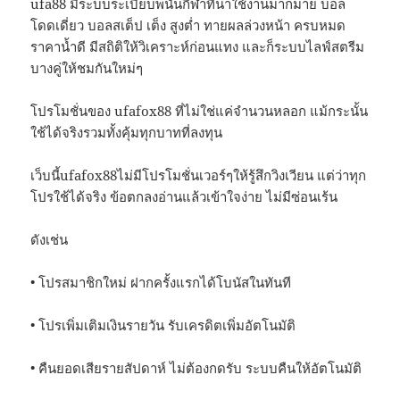
ufa88 มีระบบระเบียบพนันกีฬาที่น่าใช้งานมากมาย บอล
โดดเดี่ยว บอลสเต็ป เต็ง สูงต่ำ ทายผลล่วงหน้า ครบหมด
ราคาน้ำดี มีสถิติให้วิเคราะห์ก่อนแทง และก็ระบบไลฟ์สตรีม
บางคู่ให้ชมกันใหม่ๆ
โปรโมชั่นของ ufafox88 ที่ไม่ใช่แค่จำนวนหลอก แม้กระนั้น
ใช้ได้จริงรวมทั้งคุ้มทุกบาทที่ลงทุน
เว็บนี้ufafox88ไม่มีโปรโมชั่นเวอร์ๆให้รู้สึกวิงเวียน แต่ว่าทุก
โปรใช้ได้จริง ข้อตกลงอ่านแล้วเข้าใจง่าย ไม่มีซ่อนเร้น
ดังเช่น
• โปรสมาชิกใหม่ ฝากครั้งแรกได้โบนัสในทันที
• โปรเพิ่มเติมเงินรายวัน รับเครดิตเพิ่มอัตโนมัติ
• คืนยอดเสียรายสัปดาห์ ไม่ต้องกดรับ ระบบคืนให้อัตโนมัติ