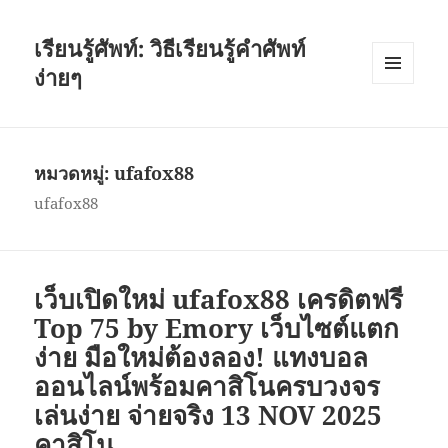
เรียนรู้ศัพท์: วิธีเรียนรู้คำศัพท์
ง่ายๆ
เมนู
และวิด
เจ็ต
หมวดหมู่:
ufafox88
ufafox88
เว็บเปิดใหม่ ufafox88 เครดิตฟรี
Top 75 by Emory เว็บไซต์แตก
ง่าย มือใหม่ต้องลอง! แทงบอล
ออนไลน์พร้อมคาสิโนครบวงจร
เล่นง่าย จ่ายจริง 13 NOV 2025
คาสิโน