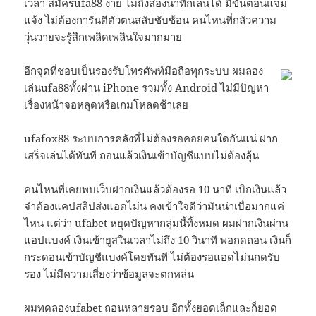
เวลา สมัครufa88 ง่าย ไม่ถึงสองนาทีก็เล่นได้ มีขั้นตอนแจ่ม
แจ้ง ไม่ต้องการันตีตัวตนสลับซับซ้อน คนไหนที่กลัวความ
วุ่นวายจะรู้สึกเพลิดเพลินใจมากมาย
อีกจุดที่ชอบเป็นรองรับโทรศัพท์มือถือทุกระบบ ผมลอง
เล่นufa88ทั้งผ่าน iPhone รวมทั้ง Android ไม่มีปัญหา
เรื่องหน้าจอหลุดหรือเกมโหลดช้าเลย
ufafox88 ระบบการคลังที่ไม่ต้องรอคอยคนใดกันแน่ ฝาก
เสร็จเล่นได้ทันที ถอนแล้วเงินเข้าบัญชีแบบไม่ต้องลุ้น
คนไหนที่เคยพบเว็บฝากเงินแล้วต้องรอ 10 นาที เบิกเงินแล้ว
จำต้องแคปสลิปส่งแอดไม่น คงเข้าใจดีว่ามันน่าเบื่อมากแค่
ไหน แต่ว่า ufabet หยุดปัญหากลุ่มนี้ทิ้งหมด ผมฝากเงินผ่าน
แอปแบงค์ เงินเข้ายูสในเวลาไม่ถึง 10 วินาที พอกดถอน เงินก็
กระดอนเข้าบัญชีแบงค์โดยทันที ไม่ต้องรอแอดไม่นกดรับ
รอง ไม่มีความเสี่ยงว่าข้อมูลจะตกหล่น
ผมทดลองufabet ถอนหลายรอบ อีกทั้งยอดเล็กและก็ยอด