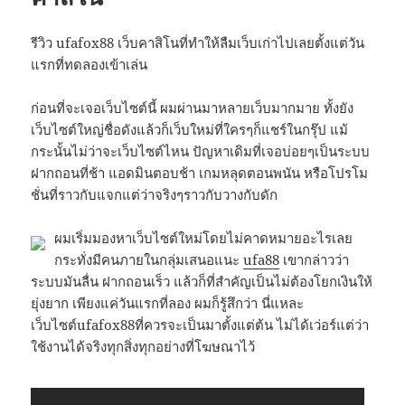
รีวิว ufafox88 เว็บคาสิโนที่ทำให้ลืมเว็บเก่าไปเลยตั้งแต่วัน
แรกที่ทดลองเข้าเล่น
ก่อนที่จะเจอเว็บไซต์นี้ ผมผ่านมาหลายเว็บมากมาย ทั้งยัง
เว็บไซต์ใหญ่ชื่อดังแล้วก็เว็บใหม่ที่ใครๆก็แชร์ในกรุ๊ป แม้
กระนั้นไม่ว่าจะเว็บไซต์ไหน ปัญหาเดิมที่เจอบ่อยๆเป็นระบบ
ฝากถอนที่ช้า แอดมินตอบช้า เกมหลุดตอนพนัน หรือโปรโม
ชั่นที่ราวกับแจกแต่ว่าจริงๆราวกับวางกับดัก
ผมเริ่มมองหาเว็บไซต์ใหม่โดยไม่คาดหมายอะไรเลย
กระทั่งมีคนภายในกลุ่มเสนอแนะ
ufa88
เขากล่าวว่า
ระบบมันลื่น ฝากถอนเร็ว แล้วก็ที่สำคัญเป็นไม่ต้องโยกเงินให้
ยุ่งยาก เพียงแค่วันแรกที่ลอง ผมก็รู้สึกว่า นี่แหละ
เว็บไซต์ufafox88ที่ควรจะเป็นมาตั้งแต่ต้น ไม่ได้เว่อร์แต่ว่า
ใช้งานได้จริงทุกสิ่งทุกอย่างที่โฆษณาไว้