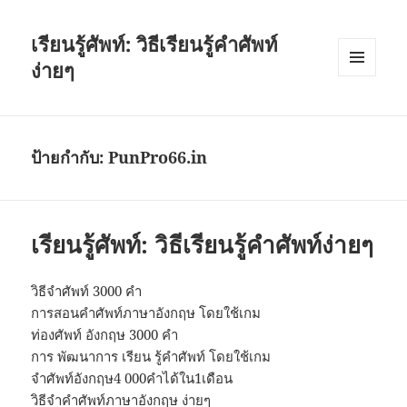
เรียนรู้ศัพท์: วิธีเรียนรู้คำศัพท์
ง่ายๆ
เมนู
และวิด
เจ็ต
ป้ายกำกับ:
PunPro66.in
เรียนรู้ศัพท์: วิธีเรียนรู้คำศัพท์ง่ายๆ
วิธีจำศัพท์ 3000 คำ
การสอนคําศัพท์ภาษาอังกฤษ โดยใช้เกม
ท่องศัพท์ อังกฤษ 3000 คํา
การ พัฒนาการ เรียน รู้คำศัพท์ โดยใช้เกม
จําศัพท์อังกฤษ4 000คําได้ใน1เดือน
วิธีจําคําศัพท์ภาษาอังกฤษ ง่ายๆ