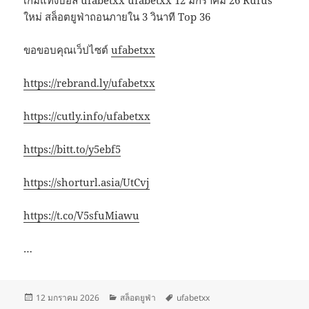
ใหม่ สล็อตยูฟ่าถอนภายใน 3 วินาที Top 36
ขอขอบคุณเว็ปไซต์
ufabetxx
https://rebrand.ly/ufabetxx
https://cutly.info/ufabetxx
https://bitt.to/y5ebf5
https://shorturl.asia/UtCvj
https://t.co/V5sfuMiawu
…
เขียน
หมวด
ป้าย
12 มกราคม 2026
สล็อตยูฟ่า
ufabetxx