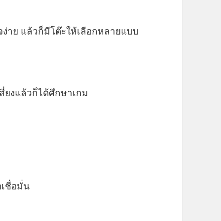
าใจง่าย แล้วก็มีโต๊ะให้เลือกหลายแบบ
สี่ยงแล้วก็ได้ศึกษาเกม
ชื่อมั่น