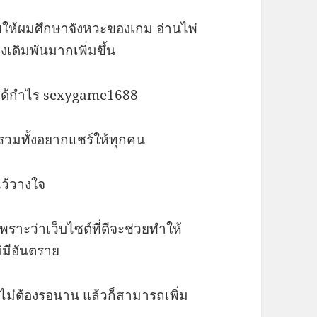
วยให้ผมศึกษาจังหวะของเกม อ่านไพ่
งเดิมพันมากเพิ่มขึ้น
ได้กำไร sexygame1688
 รวมทั้งอยากแชร์ให้ทุกคน
ไว้วางใจ
พราะว่าเว็บไซต์ที่ดีจะช่วยทำให้
่มีอันตราย
ไม่ต้องรอนาน แล้วก็สามารถเพิ่ม