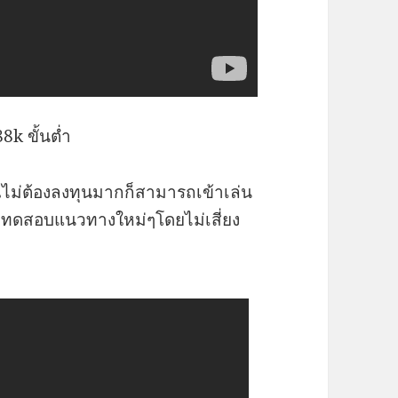
8k ขั้นต่ำ
ุณไม่ต้องลงทุนมากก็สามารถเข้าเล่น
ยากทดสอบแนวทางใหม่ๆโดยไม่เสี่ยง