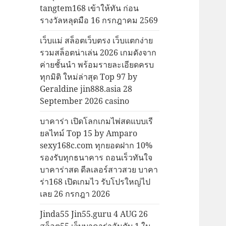
tangtem168 เข้าให้ทัน ก่อน
รางวัลหลุดมือ 16 กรกฎาคม 2569
เว็บแม่ สล็อตเว็บตรง เว็บแตกง่าย
รวมสล็อตน่าเล่น 2026 เกมดังจาก
ค่ายชั้นนำ พร้อมรายละเอียดครบ
ทุกมิติ ใหม่ล่าสุด Top 97 by
Geraldine jin888.asia 28
September 2026 casino
บาคาร่า เปิดโลกเกมไพ่สดแบบเรี
ยลไทม์ Top 15 by Amparo
sexy168c.com ทุกยอดฝาก 10%
รองรับทุกธนาคาร ถอนเร็วทันใจ
บาคาร่าสด ดีลเลอร์สาวสวย บาคา
ร่า168 เปิดเกมไว รับโปรใหญ่ไป
เลย 26 กรกฎา 2026
Jinda55 Jin55.guru 4 AUG 26