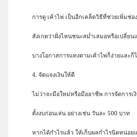
การดู เค้าไพ่ เป็นอีกเคล็ดวิธีที่ช่วยเพิ่มช
สังเกตว่าฝั่งไหนชนะสม่ำเสมอหรือเปลี่ย
บางโอกาสการแทงตามเค้าไพ่ก็ง่ายและก็ไ
4. จัดแจงเงินให้ดี
ไม่ว่าจะมือใหม่หรือมืออาชีพ การจัดการเง
ตั้งงบก่อนเล่น อย่างเช่น วันละ 500 บาท
หากได้กำไรแล้ว ให้เก็บผลกำไรนิดหน่อยแล