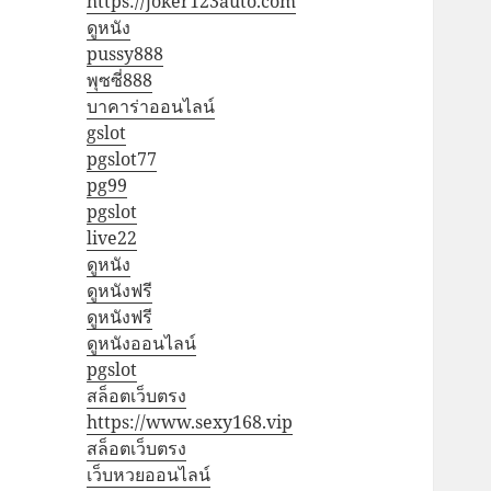
https://joker123auto.com
ดูหนัง
pussy888
พุซซี่888
บาคาร่าออนไลน์
gslot
pgslot77
pg99
pgslot
live22
ดูหนัง
ดูหนังฟรี
ดูหนังฟรี
ดูหนังออนไลน์
pgslot
สล็อตเว็บตรง
https://www.sexy168.vip
สล็อตเว็บตรง
เว็บหวยออนไลน์