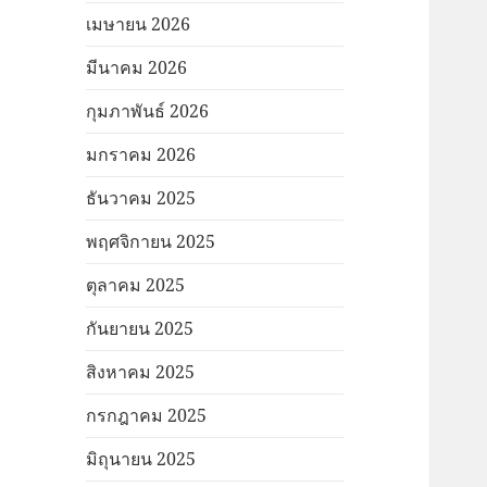
เมษายน 2026
มีนาคม 2026
กุมภาพันธ์ 2026
มกราคม 2026
ธันวาคม 2025
พฤศจิกายน 2025
ตุลาคม 2025
กันยายน 2025
สิงหาคม 2025
กรกฎาคม 2025
มิถุนายน 2025