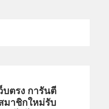
บตรง การันตี
สมาชิกใหม่รับ