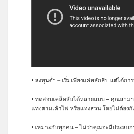
• ลงทุนต่ำ – เริ่มเพียงแค่หลักสิบ แต่ได้การ
• ทดสอบเคล็ดลับได้หลายแบบ – คุณสามาร
แทงตามเค้าไพ่ หรือแทงสวน โดยไม่ต้องกังว
• เหมาะกับทุกคน – ไม่ว่าคุณจะมีประสบก