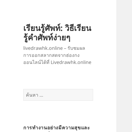
เรียนรู้ศัพท์: วิธีเรียน
รู้คำศัพท์ง่ายๆ
livedrawhk.online – รับชมผล
การออกสลากสดจากฮ่องกง
ออนไลน์ได้ที่ Livedrawhk.online
ค้นหา
สำหรับ:
การทำงานอย่างมีความสุขและ