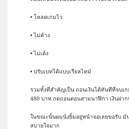
• โหลดเกมไว
• ไม่ค้าง
• ไม่เด้ง
• ปรับเบทได้แบบเรียลไทม์
รวมทั้งที่สำคัญเป็น ถอนเงินได้ทันทีที่จบเ
480 บาท กดถอนตอนสามนาฬิกา เงินฝากบัญ
ในขณะนั้นผมนั่งยิ้มอยู่หน้าจอเลยขอรับ มันเ
สบายใจมาก