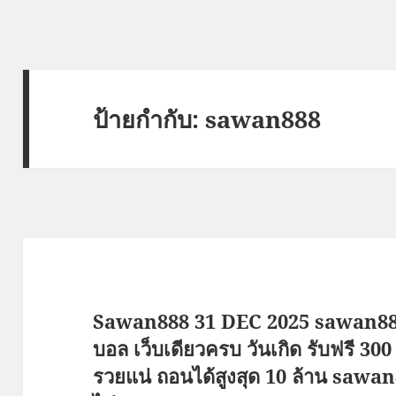
ป้ายกำกับ:
sawan888
Sawan888 31 DEC 2025 sawan888 
บอล เว็บเดียวครบ วันเกิด รับฟรี 3
รวยแน่ ถอนได้สูงสุด 10 ล้าน sawa