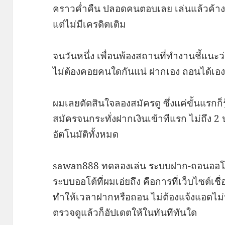
คราวค่ำคืน ปลอดคนตอบเลย เล่นแล้วค้า
แต่ไม่มีเครดิตเติม
จนวันหนึ่ง เพื่อนพ้องสถานที่ทำงานชี้แนะว่
ไม่ต้องคอยคนใดกันแน่ ฝากเอง ถอนได้เ
ผมเลยตัดสินใจลองสมัครดู ซึ่งแค่ขั้นแรกก็ร
สมัครจนกระทั่งฝากเงินเข้าทีแรก ไม่ถึง 2 
อัตโนมัติทั้งหมด
sawan888 ทดลองเล่น ระบบฝาก-ถอนออโต้
ระบบออโต้ที่ผมเอ่ยถึง คือการที่เว็บไซต์
ทำให้เวลาฝากหรือถอน ไม่ต้องแจ้งแอดไม่น
ตรวจดูแล้วก็อัปเดตให้ในทันทีทันใด