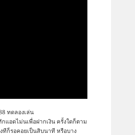
888 ทดลองเล่น
ทักแอดไม่นเพื่อฝากเงิน ครั้งใดก็ตาม
ทีก็รอคอยเป็นสิบนาที หรือบาง