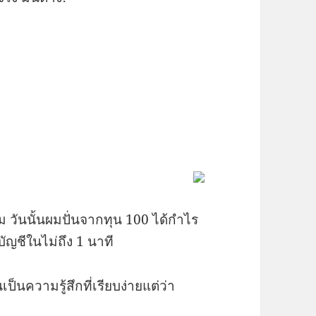
กม วันนั้นผมปั่นจากทุน 100 ได้กำไร
ชีในไม่ถึง 1 นาที
ป็นความรู้สึกที่เรียบง่ายแต่ว่า