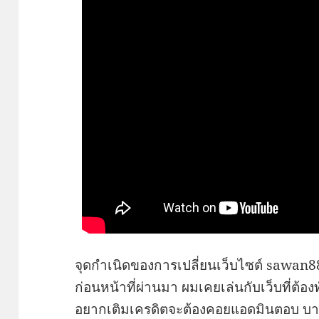
จุดกำเนิดของการเปลี่ยนเว็บไซต์ sawan
ก่อนหน้าที่ผ่านมา ผมเคยเล่นกับเว็บที่ต้อง
อยากเติมเครดิตจะต้องคอยแอดมินตอบ บาง