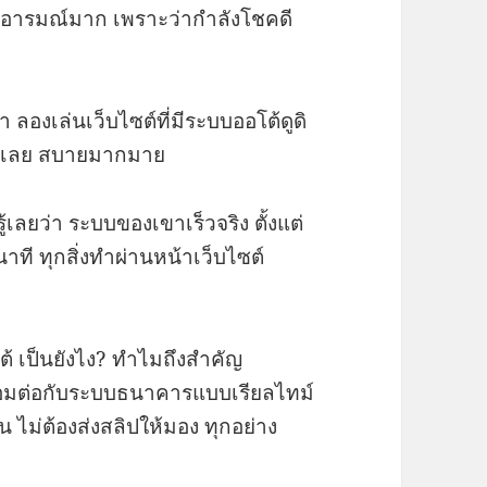
งอารมณ์มาก เพราะว่ากำลังโชคดี
า ลองเล่นเว็บไซต์ที่มีระบบออโต้ดูดิ
องเลย สบายมากมาย
ู้เลยว่า ระบบของเขาเร็วจริง ตั้งแต่
นาที ทุกสิ่งทำผ่านหน้าเว็บไซต์
 เป็นยังไง? ทำไมถึงสำคัญ
เชื่อมต่อกับระบบธนาคารแบบเรียลไทม์
 ไม่ต้องส่งสลิปให้มอง ทุกอย่าง