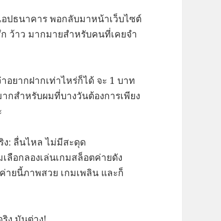
แอปธนาคาร พอกลับมาหน้าเว็บไซต์
ู้สึก ว้าว มากมายสำหรับคนที่เคยจำ
ยว่าอยากฝากเท่าไหร่ก็ได้ จะ 1 บาท
มากสำหรับผมที่บางวันต้องการเพียง
ะ
: ลื่นไหล ไม่มีสะดุด
เลือกลองเล่นเกมสล็อตค่ายดัง
ค่ายนี้ภาพสวย เกมเพลิน และก็
ริง มันต่าง!