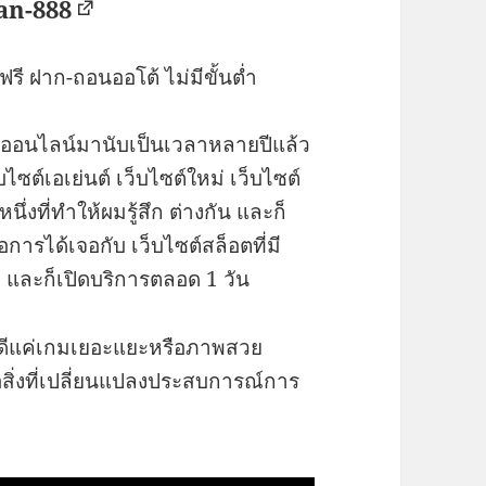
wan-888
ี ฝาก-ถอนออโต้ ไม่มีขั้นต่ำ
ตออนไลน์มานับเป็นเวลาหลายปีแล้ว
ไซต์เอเย่นต์ เว็บไซต์ใหม่ เว็บไซต์
ึ่งที่ทำให้ผมรู้สึก ต่างกัน และก็
อการได้เจอกับ เว็บไซต์สล็อตที่มี
 และก็เปิดบริการตลอด 1 วัน
ด้มีดีแค่เกมเยอะแยะหรือภาพสวย
ือสิ่งที่เปลี่ยนแปลงประสบการณ์การ