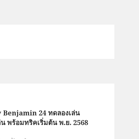
by Benjamin 24 ทดลองเล่น
น พร้อมทริคเริ่มต้น พ.ย. 2568