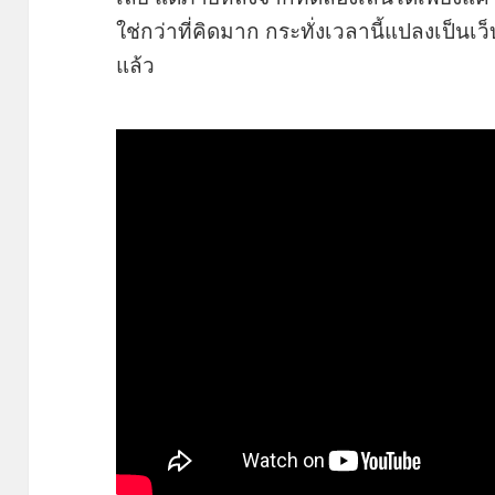
ใช่กว่าที่คิดมาก กระทั่งเวลานี้แปลงเป็นเว็
แล้ว