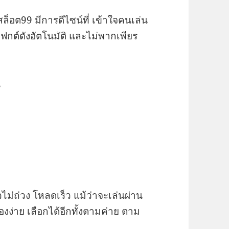
 สล็อต99 มีการดีไซน์ที่ เข้าใจคนเล่น
อฟเฟกต์ดังอัตโนมัติ และไม่พากเพียร
น
่ถ่วง โหลดเร็ว แม้ว่าจะเล่นผ่าน
งง่าย เลือกได้อีกทั้งตามค่าย ตาม