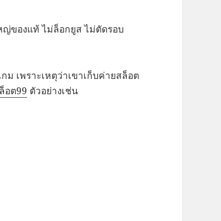
่ของแท้ ไม่ล็อกยูส ไม่ตัดรอบ
่องเกม เพราะเหตุว่าเขาเก็บค่ายสล็อต
ล็อต99
ตัวอย่างเช่น