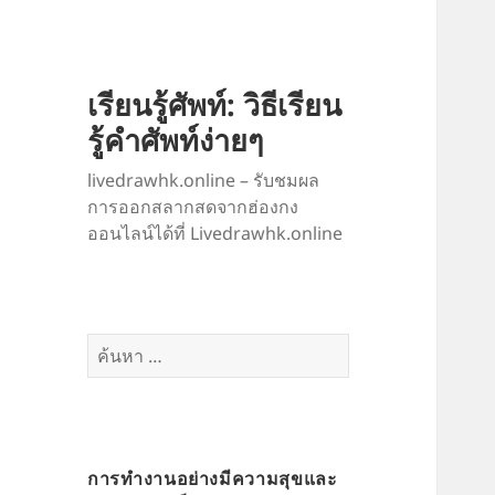
เรียนรู้ศัพท์: วิธีเรียน
รู้คำศัพท์ง่ายๆ
livedrawhk.online – รับชมผล
การออกสลากสดจากฮ่องกง
ออนไลน์ได้ที่ Livedrawhk.online
ค้นหา
สำหรับ:
การทำงานอย่างมีความสุขและ