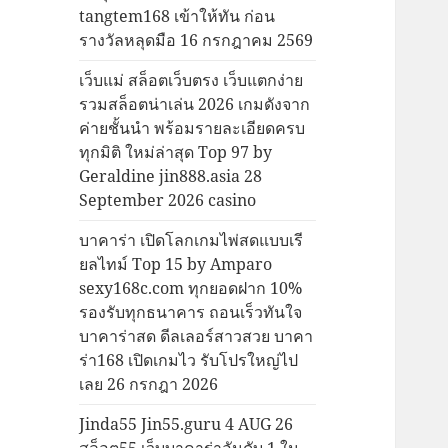
tangtem168 เข้าให้ทัน ก่อน
รางวัลหลุดมือ 16 กรกฎาคม 2569
เว็บแม่ สล็อตเว็บตรง เว็บแตกง่าย
รวมสล็อตน่าเล่น 2026 เกมดังจาก
ค่ายชั้นนำ พร้อมรายละเอียดครบ
ทุกมิติ ใหม่ล่าสุด Top 97 by
Geraldine jin888.asia 28
September 2026 casino
บาคาร่า เปิดโลกเกมไพ่สดแบบเรี
ยลไทม์ Top 15 by Amparo
sexy168c.com ทุกยอดฝาก 10%
รองรับทุกธนาคาร ถอนเร็วทันใจ
บาคาร่าสด ดีลเลอร์สาวสวย บาคา
ร่า168 เปิดเกมไว รับโปรใหญ่ไป
เลย 26 กรกฎา 2026
Jinda55 Jin55.guru 4 AUG 26