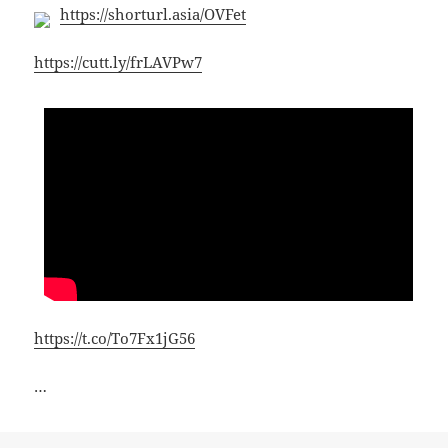
https://shorturl.asia/OVFet
https://cutt.ly/frLAVPw7
https://t.co/To7Fx1jG56
…