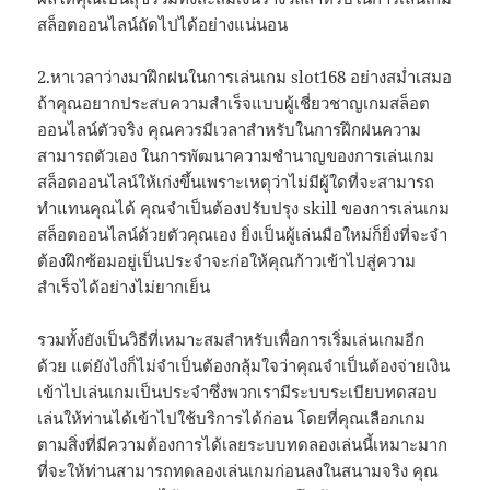
สล็อตออนไลน์ถัดไปได้อย่างแน่นอน
2.หาเวลาว่างมาฝึกฝนในการเล่นเกม slot168 อย่างสม่ำเสมอ
ถ้าคุณอยากประสบความสำเร็จแบบผู้เชี่ยวชาญเกมสล็อต
ออนไลน์ตัวจริง คุณควรมีเวลาสำหรับในการฝึกฝนความ
สามารถตัวเอง ในการพัฒนาความชำนาญของการเล่นเกม
สล็อตออนไลน์ให้เก่งขึ้นเพราะเหตุว่าไม่มีผู้ใดที่จะสามารถ
ทำแทนคุณได้ คุณจำเป็นต้องปรับปรุง skill ของการเล่นเกม
สล็อตออนไลน์ด้วยตัวคุณเอง ยิ่งเป็นผู้เล่นมือใหม่ก็ยิ่งที่จะจำ
ต้องฝึกซ้อมอยู่เป็นประจำจะก่อให้คุณก้าวเข้าไปสู่ความ
สำเร็จได้อย่างไม่ยากเย็น
รวมทั้งยังเป็นวิธีที่เหมาะสมสำหรับเพื่อการเริ่มเล่นเกมอีก
ด้วย แต่ยังไงก็ไม่จำเป็นต้องกลุ้มใจว่าคุณจำเป็นต้องจ่ายเงิน
เข้าไปเล่นเกมเป็นประจำซึ่งพวกเรามีระบบระเบียบทดสอบ
เล่นให้ท่านได้เข้าไปใช้บริการได้ก่อน โดยที่คุณเลือกเกม
ตามสิ่งที่มีความต้องการได้เลยระบบทดลองเล่นนี้เหมาะมาก
ที่จะให้ท่านสามารถทดลองเล่นเกมก่อนลงในสนามจริง คุณ