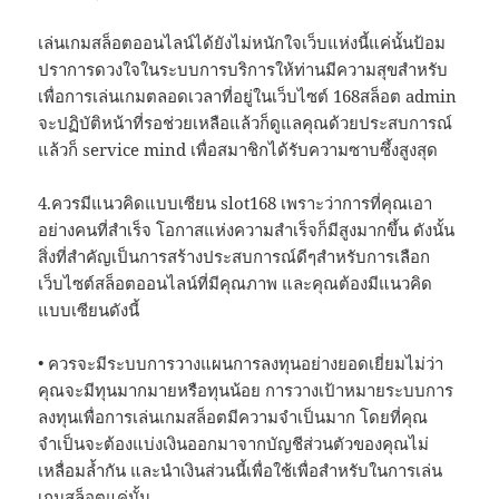
เล่นเกมสล็อตออนไลน์ได้ยังไม่หนักใจเว็บแห่งนี้แค่นั้นป้อม
ปราการดวงใจในระบบการบริการให้ท่านมีความสุขสำหรับ
เพื่อการเล่นเกมตลอดเวลาที่อยู่ในเว็บไซต์ 168สล็อต admin
จะปฏิบัติหน้าที่รอช่วยเหลือแล้วก็ดูแลคุณด้วยประสบการณ์
แล้วก็ service mind เพื่อสมาชิกได้รับความซาบซึ้งสูงสุด
4.ควรมีแนวคิดแบบเซียน slot168 เพราะว่าการที่คุณเอา
อย่างคนที่สำเร็จ โอกาสแห่งความสำเร็จก็มีสูงมากขึ้น ดังนั้น
สิ่งที่สำคัญเป็นการสร้างประสบการณ์ดีๆสำหรับการเลือก
เว็บไซต์สล็อตออนไลน์ที่มีคุณภาพ และคุณต้องมีแนวคิด
แบบเซียนดังนี้
• ควรจะมีระบบการวางแผนการลงทุนอย่างยอดเยี่ยมไม่ว่า
คุณจะมีทุนมากมายหรือทุนน้อย การวางเป้าหมายระบบการ
ลงทุนเพื่อการเล่นเกมสล็อตมีความจำเป็นมาก โดยที่คุณ
จำเป็นจะต้องแบ่งเงินออกมาจากบัญชีส่วนตัวของคุณไม่
เหลื่อมล้ำกัน และนำเงินส่วนนี้เพื่อใช้เพื่อสำหรับในการเล่น
เกมสล็อตแค่นั้น