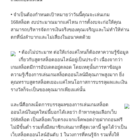
• จำเป็นต้องกำหนดเป้าหมายว่าวันนี้คุณจะเล่นเกม
168สล็อต งบประมาณมากแค่ไหน การตั้งงบจะก่อให้คุณ
สามารถบริหารจัดการเงินจริงของคุณเจริญและไม่ทำให้ท่าน
ตกที่นั่งลำบากและไม่เสี่ยงในอนาคตด้วย
• ต้องไม่ประมาท ต่อให้เก่งแค่ไหนก็ต้องหาความรู้ข้อมูล
เกี่ยวกับสูตรสล็อตออนไลน์อยู่เป็นประจำ เนื่องจากว่า
เกมสล็อตมีการอัปเดตอยู่ตลอด โดยเหตุนั้นการหาข้อมูล
ความรู้เรื่องการเล่นเกมสล็อตออนไลน์มีคุณภาพสูงมาก ยิ่ง
คุณทราบสูตรสล็อตเยอะแค่ไหนโอกาสการบรรลุผลและเงิน
รางวัลก็จะเป็นของคุณมากเพียงแค่นั้น
และนี่คือกลเม็ดการบรรลุผลของการเล่นเกมสล็อต
ออนไลน์ในยุคใหม่นี้บอกได้เลยว่า ถ้าหากคุณเลือกเว็บ
168สล็อต เป็นสล็อตเว็บตรงแจกแจ็คพอตง่ายฝากถอนฟรี
ไม่มีขั้นต่ำ รวมทั้งมีสมาชิกเล่นมากที่สุดเวลานี้ พูดได้ว่าเป็น
เว็บสล็อตออนไลน์อันดับ 1 ในวงการที่คนรู้จัก รวมทั้งให้