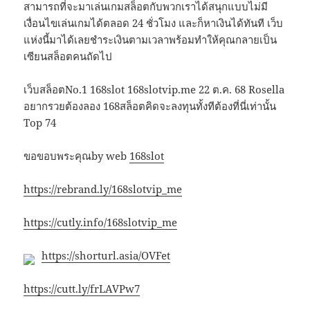
สามารถที่จะมาเล่นเกมสล็อตกับพวกเราได้สนุกแบบไม่มี
เงื่อนไขเล่นเกมได้ตลอด 24 ชั่วโมง และก็หาเงินได้ทันที เว็บ
แห่งนี้มาได้เลยชำระเงินตามเวลาพร้อมทำให้คุณกลายเป็น
เซียนสล็อตคนถัดไป
เว็บสล็อตNo.1 168slot 168slotvip.me 22 ต.ค. 68 Rosella
อยากรวยต้องลอง 168สล็อตคิดจะลงทุนทั้งทีต้องที่นี่เท่านั้น
Top 74
ขอขอบพระคุณby web
168slot
https://rebrand.ly/168slotvip_me
https://cutly.info/168slotvip_me
https://shorturl.asia/OVFet
https://cutt.ly/frLAVPw7