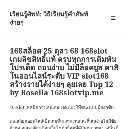
เรียนรู้ศัพท์: วิธีเรียนรู้คำศัพท์
ง่ายๆ
เมนู
และวิด
เจ็ต
168สล็อต 25 ตุลา 68 168slot
เกมลิขสิทธิ์แท้ ครบทุกการเดิมพัน
โปรเด็ด ถอนง่าย ไม่มีล็อคยูส คาสิ
โนออนไลน์ระดับ VIP slot168
สร้างรายได้ง่ายๆ ลุยเลย Top 12
by Rosella 168slotvip.me
168slot
เทคนิคการเล่นเกม 168slot ให้ชนะแบบมืออาชีพ
เกมสล็อตออนไลน์เป็นเกมที่สนุกสนานและก็เล่นง่ายไม่มีข้อ
จำกัด คุณจะต้องเลือกเว็บไซต์สล็อตที่ดีมีคุณภาพสูงแค่นั้น ก็