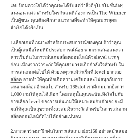
เลย ป้อมดวงใจได้ว่าคุณจะได้รับแต่ว่าสิ่งดีๆโปรโมชั่นปังๆ
แน่นอน แต่ว่าสำหรับใครกันแน่ที่ต้องการเป็น The Winner
เป็นผู้ชนะ คุณต้องศึกษาแนวทางที่จะทำให้คุณบรรลุผล
สำเร็จได้จริงเป็น
1.เลือกเกมที่เหมาะสำหรับประสบการณ์ของคุณ ถ้าว่าคุณ
เป็นผู้เล่นมือใหม่ที่มีประสบการณ์น้อย พวกเราเสนอแนะว่า
ควรเริ่มต้นในการเล่นเกมสล็อตออนไลน์ด้วยlevel แรกๆ
ก่อน เนื่องจากว่าจะก่อให้คุณสามารถเกิดกำลังใจสำหรับใน
การเล่นเกมต่อไปได้ ด้วยเหตุว่าแม้ว่าเริ่มที่ level ยากเลย
สล็อต
อาจทำให้คุณท้อเกิดความเครียดและไม่สนุกกับการ
เล่นเกมสล็อตอีกต่อไป สำหรับ 168slot เรามีเกมมากยิ่งกว่า
1,000 เกมให้คุณได้เลือก โดยเหตุนั้นคุณจะบันเทิงใจไปกับ
การเลือก level ของการเล่นเกมให้เหมาะสมกับตัวเอง จะมี
ผลให้คุณเป็นสุขรวมทั้งสะสมเงินรางวัลสำหรับในการเล่นเกม
สล็อตออนไลน์ถัดไปได้อย่างแน่นอน
2.หาเวลาว่างมาฝึกฝนในการเล่นเกม slot168 อย่างสม่ำเสมอ