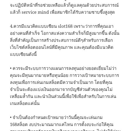
จะปฏิบัติหน้าที่รอช่วยเหลือแล้วก็ดูแลคุณด้วยประสบการณ์
แล้วก็ service mind เพื่อสมาชิกได้รับความซาบซึ้งสูงสุด
4.ควรมีแนวคิดแบบเซียน slot168 เพราะว่าการที่คุณเอา
อย่างคนที่สำเร็จ โอกาสแห่งความสำเร็จก็มีสูงมากขึ้น ดังนั้น
สิ่งที่สำคัญเป็นการสร้างประสบการณ์ดีๆสำหรับการเลือก
เว็บไซต์สล็อตออนไลน์ที่มีคุณภาพ และคุณต้องมีแนวคิด
แบบเซียนดังนี้
• ควรจะมีระบบการวางแผนการลงทุนอย่างยอดเยี่ยมไม่ว่า
คุณจะมีทุนมากมายหรือทุนน้อย การวางเป้าหมายระบบการ
ลงทุนเพื่อการเล่นเกมสล็อตมีความจำเป็นมาก โดยที่คุณ
จำเป็นจะต้องแบ่งเงินออกมาจากบัญชีส่วนตัวของคุณไม่
เหลื่อมล้ำกัน และนำเงินส่วนนี้เพื่อใช้เพื่อสำหรับในการเล่น
เกมสล็อตแค่นั้น
• จำเป็นต้องกำหนดเป้าหมายว่าวันนี้คุณจะเล่นเกม
168สล็อต งบประมาณมากแค่ไหน การตั้งงบจะก่อให้คุณ