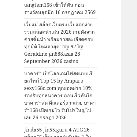
tangtem168 เข้าให้ทัน ก่อน
รางวัลหลุดมือ 16 กรกฎาคม 2569
เว็บแม่ สล็อตเว็บตรง เว็บแตกง่าย
รวมสล็อตน่าเล่น 2026 เกมดังจาก
ค่ายชั้นนำ พร้อมรายละเอียดครบ
ทุกมิติ ใหม่ล่าสุด Top 97 by
Geraldine jin888.asia 28
September 2026 casino
บาคาร่า เปิดโลกเกมไพ่สดแบบเรี
ยลไทม์ Top 15 by Amparo
sexy168c.com ทุกยอดฝาก 10%
รองรับทุกธนาคาร ถอนเร็วทันใจ
บาคาร่าสด ดีลเลอร์สาวสวย บาคา
ร่า168 เปิดเกมไว รับโปรใหญ่ไป
เลย 26 กรกฎา 2026
Jinda55 Jin55.guru 4 AUG 26