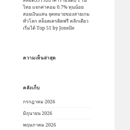
สล็อต55 เว็บบาคาร่าอันดับ 1 ใน
ไทย แจกค่าคอม 0.7% ทุนน้อย
สอยเงินแสน จุดหมายของสายเกม
ทั่วโลก สล็อตเครดิตฟรี คลิกเดียว
เริ่มได้ Top 51 by Jonelle
ความเห็นล่าสุด
คลังเก็บ
กรกฎาคม 2026
มิถุนายน 2026
พฤษภาคม 2026