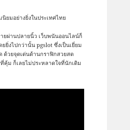
ามนิยมอย่างยิ่งในประเทศไทย
ดายผ่านปลายนิ้ว เว็บพนันออนไลน์ก็
ยิ่งไปกว่านั้น pgslot ซึ่งเป็นเยี่ยม
 ด้วยจุดเด่นด้านกราฟิกสวยสด
คุ้ม ก็เลยไม่ประหลาดใจที่นักเดิม