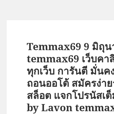
Temmax69 9 มิถุน
temmax69 เว็บคาส
ทุกเว็บ การันตี มั่นคง
ถอนออโต้ สมัครง่ายร
สล็อต แจกโปรนัสเต็
by Lavon temmax