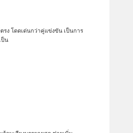
์ตรง โดดเด่นกว่าคู่แข่งขัน เป็นการ
เป็น