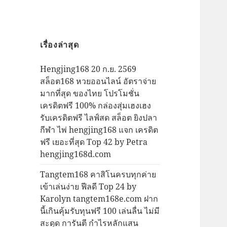
เรื่องล่าสุด
Hengjing168 20 ก.ย. 2569
สล็อต168 หวยออนไลน์ อัตราจ่าย
มากที่สุด ของไทย โปรโมชั่น
เครดิตฟรี 100% กล่องสุ่มเฮงเฮง
รับเครดิตฟรี ไลฟ์สด สล็อต ยิงปลา
กีฬา ไพ่ hengjing168 แจก เครดิต
ฟรี เยอะที่สุด Top 42 by Petra
hengjing168d.com
Tangtem168 คาสิโนครบทุกค่าย
เข้าเล่นง่าย ฟีลดี Top 24 by
Karolyn tangtem168e.com ฝาก
นี้เกินคุ้มรับทุนฟรี 100 เล่นลื่น ไม่มี
สะดุด การันตี กำไรหลักแสน