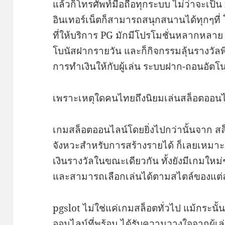
แล้วก็โทรศัพท์มือถือทุกระบบ ไม่ว่าจะเป็น
อินเทอร์เน็ตก็สามารถสนุกสนานได้ทุกๆที่ โป
ที่ให้บริการ PG มักมีโปรโมชั่นหลากหลาย ด
โบนัสฝากรายวัน และก็กิจกรรมลุ้นรางวัลพิ
การทำเงินให้กับผู้เล่น ระบบฝาก-ถอนอัตโน
เพราะเหตุใดคนไทยถึงนิยมเล่นสล็อตออน
เกมสล็อตออนไลน์โดยยิ่งไปกว่านั้นจาก สล
จังหวะสำหรับการสร้างรายได้ ก็เลยเหมาะก
เงินรางวัลในขณะเดียวกัน ทั้งยังมีเกมใหม่ๆ
และสามารถเลือกเล่นได้ตามสไตล์ของแต
pgslot ไม่ใช่แค่เกมสล็อตทั่วไป แม้กระน
ออนไลน์ที่พร้อม ได้รับความวางใจจากผู้