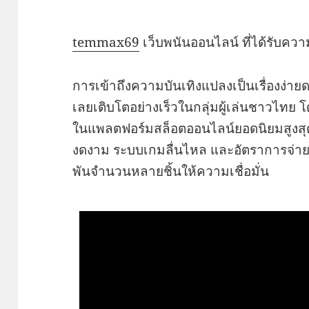
temmax69
เว็บพนันออนไลน์ ที่ได้รับคว
การเข้าถึงความบันเทิงแปลงเป็นเรื่องง่าย
เลยเติบโตอย่างเร็วในกลุ่มผู้เล่นชาวไทย โดย
ในแพลตฟอร์มสล็อตออนไลน์ยอดนิยมสูงสุด
งดงาม ระบบเกมลื่นไหล และอัตราการจ่ายที่
พันจำนวนหลายชิ้นให้ความเชื่อมั่น