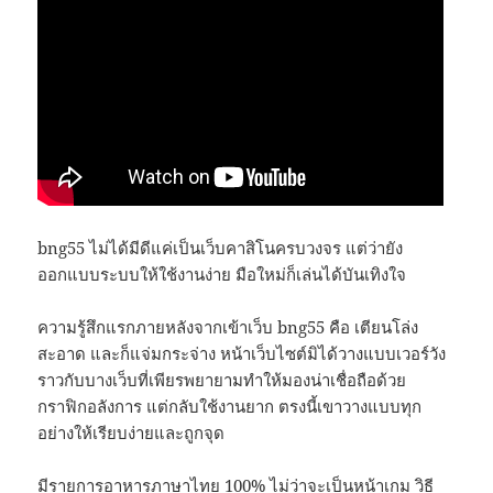
bng55 ไม่ได้มีดีแค่เป็นเว็บคาสิโนครบวงจร แต่ว่ายัง
ออกแบบระบบให้ใช้งานง่าย มือใหม่ก็เล่นได้บันเทิงใจ
ความรู้สึกแรกภายหลังจากเข้าเว็บ bng55 คือ เตียนโล่ง
สะอาด และก็แจ่มกระจ่าง หน้าเว็บไซต์มิได้วางแบบเวอร์วัง
ราวกับบางเว็บที่เพียรพยายามทำให้มองน่าเชื่อถือด้วย
กราฟิกอลังการ แต่กลับใช้งานยาก ตรงนี้เขาวางแบบทุก
อย่างให้เรียบง่ายและถูกจุด
มีรายการอาหารภาษาไทย 100% ไม่ว่าจะเป็นหน้าเกม วิธี