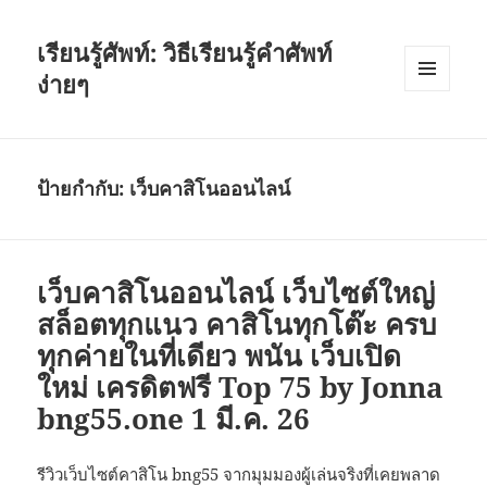
เรียนรู้ศัพท์: วิธีเรียนรู้คำศัพท์
ง่ายๆ
เมนู
และวิด
เจ็ต
ป้ายกำกับ:
เว็บคาสิโนออนไลน์
เว็บคาสิโนออนไลน์ เว็บไซต์ใหญ่
สล็อตทุกแนว คาสิโนทุกโต๊ะ ครบ
ทุกค่ายในที่เดียว พนัน เว็บเปิด
ใหม่ เครดิตฟรี Top 75 by Jonna
bng55.one 1 มี.ค. 26
รีวิวเว็บไซต์คาสิโน bng55 จากมุมมองผู้เล่นจริงที่เคยพลาด