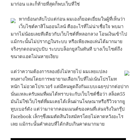
มาก่อน และก็ท้ายที่สุดก็พบเว็บที่ใช่
หากย้อนกลับไปแต่ก่อน ผมเองก็ยอดเยี่ยมในผู้ที่เห็นว่า
เว็บไซต์คาสิโนออนไลน์ คืออะไรที่ไม่น่าเชื่อใจ พบมา
มากไม่น้อยเลยทีเดียวกับเว็บไซต์ที่หลอกลวง โอนเงินเข้าไป
แม้กระนั้นไม่ปรากฏในระบบ หรือเพียงพอเล่นได้มากมาย
จริงๆกดถอนปุบปับ ระบบบล็อกยูสในทันที บางเว็บไซต์ถึง
ขนาดแอดไม่นหายเงียบ
แต่ว่าความต้องการลองยังไม่หายไป ผมเลยแปลง
หนทางใหม่โดยการพยายามเลือกเว็บที่ไม่เน้นโปรโมท
หนัก ไม่อวดโปรเวอร์ แต่มีคนพูดถึงกันแบบเฉยๆปากต่อปาก
นั่นแหละครับผมที่ผมได้ทราบจะกับเว็บไซต์ชื่อว่า สล็อต55
มันไม่ใช่เว็บไซต์ที่ผมเคยได้เห็นผ่านโฆษณาหรือรีวิวจากยู
ทูบเบอร์ดัง แต่ว่ามาจากคอมเมนต์ของคนที่เล่นจริงในกรุ๊ป
Facebook เล็กๆซึ่งผมตัดสินใจสมัครโดยไม่คาดหวังอะไร
เลย แม้กระนั้นคำตอบที่ได้กลับเกินคาดมากมาย