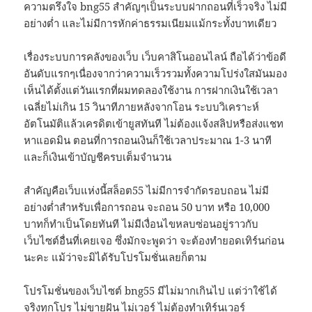
ความตรึงใจ bng55 สำคัญๆเป็นระบบฝากถอนที่เร็วจริง ไม่มี
อย่างต่ำ และไม่มีการหักค่าธรรมเนียมแม้กระทั้งบาทเดียว
เรื่องระบบการคลังของเว็บ เว็บคาสิโนออนไลน์ ถือได้ว่าข้อดี
อันดับแรกๆเนื่องจากว่าความเร็วรวมทั้งความโปร่งใสมันมอง
เห็นได้ตั้งแต่วันแรกที่ผมทดลองใช้งาน การฝากเงินใช้เวลา
เฉลี่ยไม่เกิน 15 วินาทีภายหลังจากโอน ระบบวิเคราะห์
อัตโนมัติแล้วเครดิตเข้ายูสทันที ไม่ต้องแจ้งสลิปหรือส่งแชท
หาแอดมิน ตอนที่การถอนเงินก็ใช้เวลาประมาณ 1-3 นาที
และก็เงินเข้าบัญชีครบเต็มจำนวน
สำคัญคือเว็บแห่งนี้สล็อต55 ไม่มีการจำกัดรอบถอน ไม่มี
อย่างต่ำสำหรับเพื่อการถอน จะถอน 50 บาท หรือ 10,000
บาทก็ทำเป็นโดยทันที ไม่มีเงื่อนไขหลบซ่อนอยู่ราวกับ
เว็บไซต์อื่นที่เคยเจอ ซึ่งมักจะพูดว่า จะต้องทำยอดเทิร์นก่อน
นะคะ แม้ว่าจะมิได้รับโปรโมชั่นเลยก็ตาม
โปรโมชั่นของเว็บไซต์ bng55 มีไม่มากเกินไป แต่ว่าใช้ได้
จริงทุกโปร ไม่ขายฝัน ไม่เวอร์ ไม่ต้องทำเทิร์นเวอร์