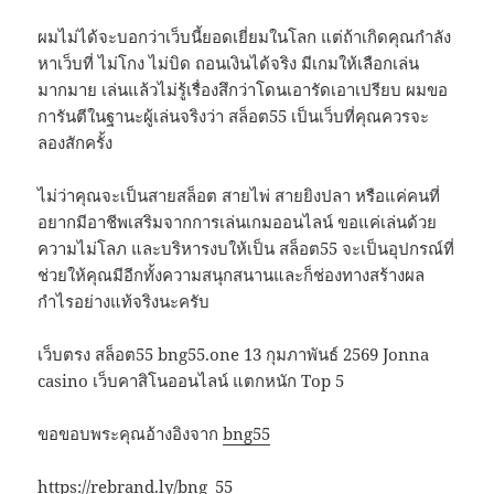
ผมไม่ได้จะบอกว่าเว็บนี้ยอดเยี่ยมในโลก แต่ถ้าเกิดคุณกำลัง
หาเว็บที่ ไม่โกง ไม่บิด ถอนเงินได้จริง มีเกมให้เลือกเล่น
มากมาย เล่นแล้วไม่รู้เรื่องสึกว่าโดนเอารัดเอาเปรียบ ผมขอ
การันตีในฐานะผู้เล่นจริงว่า สล็อต55 เป็นเว็บที่คุณควรจะ
ลองสักครั้ง
ไม่ว่าคุณจะเป็นสายสล็อต สายไพ่ สายยิงปลา หรือแค่คนที่
อยากมีอาชีพเสริมจากการเล่นเกมออนไลน์ ขอแค่เล่นด้วย
ความไม่โลภ และบริหารงบให้เป็น สล็อต55 จะเป็นอุปกรณ์ที่
ช่วยให้คุณมีอีกทั้งความสนุกสนานและก็ช่องทางสร้างผล
กำไรอย่างแท้จริงนะครับ
เว็บตรง สล็อต55 bng55.one 13 กุมภาพันธ์ 2569 Jonna
casino เว็บคาสิโนออนไลน์ แตกหนัก Top 5
ขอขอบพระคุณอ้างอิงจาก
bng55
https://rebrand.ly/bng_55