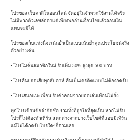
โปรของ เว็บคาสิโนออนไลน์ จัดอยู่ในจำพวกใช้งานได้จริง
ไม่มีพวกตัวเลขล่อตาแต่เพียงพออ่านเงื่อนไขแล้วถอนเงิน
แทบจะมิได้
โปรของเว็บแห่งนี้จะเน้นย้ำเป็นแบบเน้นย้ำคุณประโยชน์จริง
ตัวอย่างเช่น
• โปรโมชั่นสมาชิกใหม่ รับเพิ่ม 50% สูงสุด 500 บาท
• โปรคืนยอดเสียทุกสัปดาห์ คืนเป็นเครดิตแบบไม่ต้องกดรับ
• โปรเสนอแนะเพื่อน รับค่าคอมจากยอดเล่นเพื่อนไม่ยั้ง
ทุกโปรเขียนข้อจำกัดชัด รวมทั้งที่ถูกใจที่สุดเป็น หากไม่รับ
โปรก็ไม่ต้องทำเทิร์น แตกต่างจากบางเว็บไซต์ที่แอบมีเทิร์น
แม้ไม่ได้กดรับโปรใดๆก็ตามเลย