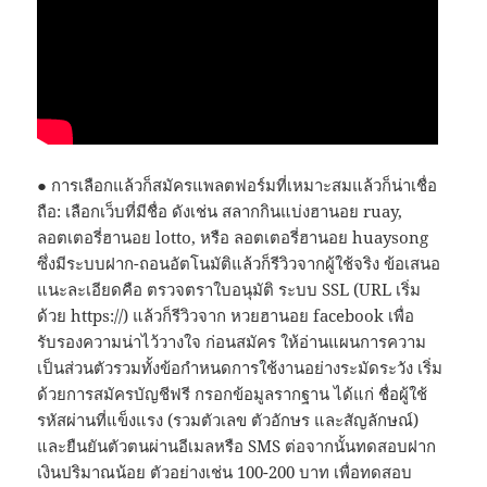
● การเลือกแล้วก็สมัครแพลตฟอร์มที่เหมาะสมแล้วก็น่าเชื่อ
ถือ: เลือกเว็บที่มีชื่อ ดังเช่น สลากกินแบ่งฮานอย ruay,
ลอตเตอรี่ฮานอย lotto, หรือ ลอตเตอรี่ฮานอย huaysong
ซึ่งมีระบบฝาก-ถอนอัตโนมัติแล้วก็รีวิวจากผู้ใช้จริง ข้อเสนอ
แนะละเอียดคือ ตรวจตราใบอนุมัติ ระบบ SSL (URL เริ่ม
ด้วย https://) แล้วก็รีวิวจาก หวยฮานอย facebook เพื่อ
รับรองความน่าไว้วางใจ ก่อนสมัคร ให้อ่านแผนการความ
เป็นส่วนตัวรวมทั้งข้อกำหนดการใช้งานอย่างระมัดระวัง เริ่ม
ด้วยการสมัครบัญชีฟรี กรอกข้อมูลรากฐาน ได้แก่ ชื่อผู้ใช้
รหัสผ่านที่แข็งแรง (รวมตัวเลข ตัวอักษร และสัญลักษณ์)
และยืนยันตัวตนผ่านอีเมลหรือ SMS ต่อจากนั้นทดสอบฝาก
เงินปริมาณน้อย ตัวอย่างเช่น 100-200 บาท เพื่อทดสอบ