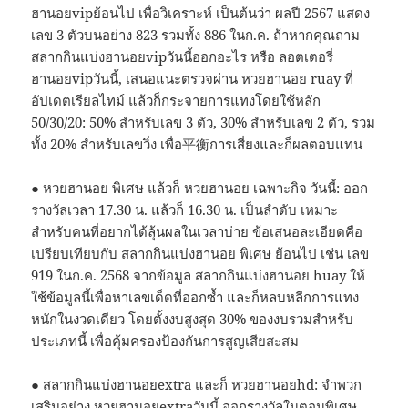
ฮานอยvipย้อนไป เพื่อวิเคราะห์ เป็นต้นว่า ผลปี 2567 แสดง
เลข 3 ตัวบนอย่าง 823 รวมทั้ง 886 ในก.ค. ถ้าหากคุณถาม
สลากกินแบ่งฮานอยvipวันนี้ออกอะไร หรือ ลอตเตอรี่
ฮานอยvipวันนี้, เสนอแนะตรวจผ่าน หวยฮานอย ruay ที่
อัปเดตเรียลไทม์ แล้วก็กระจายการแทงโดยใช้หลัก
50/30/20: 50% สำหรับเลข 3 ตัว, 30% สำหรับเลข 2 ตัว, รวม
ทั้ง 20% สำหรับเลขวิ่ง เพื่อ平衡การเสี่ยงและก็ผลตอบแทน
● หวยฮานอย พิเศษ แล้วก็ หวยฮานอย เฉพาะกิจ วันนี้: ออก
รางวัลเวลา 17.30 น. แล้วก็ 16.30 น. เป็นลำดับ เหมาะ
สำหรับคนที่อยากได้ลุ้นผลในเวลาบ่าย ข้อเสนอละเอียดคือ
เปรียบเทียบกับ สลากกินแบ่งฮานอย พิเศษ ย้อนไป เช่น เลข
919 ในก.ค. 2568 จากข้อมูล สลากกินแบ่งฮานอย huay ให้
ใช้ข้อมูลนี้เพื่อหาเลขเด็ดที่ออกซ้ำ และก็หลบหลีกการแทง
หนักในงวดเดียว โดยตั้งงบสูงสุด 30% ของงบรวมสำหรับ
ประเภทนี้ เพื่อคุ้มครองป้องกันการสูญเสียสะสม
● สลากกินแบ่งฮานอยextra และก็ หวยฮานอยhd: จำพวก
เสริมอย่าง หวยฮานอยextraวันนี้ ออกรางวัลในตอนพิเศษ