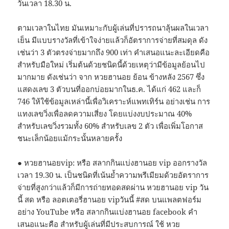
วันเวลา 18.30 น.
ตามเวลาในไทย มันเหมาะกับผู้เล่นที่ปรารถนาลุ้นผลในเวลา
เย็น มีแบบรางวัลที่เข้าใจง่ายแล้วก็อัตราการจ่ายที่สมดุล ดัง
เช่นว่า 3 ตัวตรงจ่ายมากถึง 900 เท่า คำเสนอแนะละเอียดคือ
สำหรับมือใหม่ เริ่มต้นด้วยชนิดนี้ด้วยเหตุว่ามีข้อมูลย้อนไป
มากมาย ดังเช่นว่า จาก หวยฮานอย ย้อน ข้างหลัง 2567 ซึ่ง
แสดงเลข 3 ตัวบนที่ออกบ่อยมากในธ.ค. ได้แก่ 462 และก็
746 ให้ใช้ข้อมูลเหล่านี้เพื่อวิเคราะห์แพทเทิร์น อย่างเช่น การ
แทงเลขวิ่งเพื่อลดความเสี่ยง โดยแบ่งงบประมาณ 40%
สำหรับเลขวิ่งรวมทั้ง 60% สำหรับเลข 2 ตัว เพื่อเพิ่มโอกาส
ชนะเล็กน้อยแม้กระนั้นหลายครั้ง
● หวยฮานอยvip: หรือ สลากกินแบ่งฮานอย vip ออกรางวัล
เวลา 19.30 น. เป็นชนิดที่เน้นย้ำความพรีเมียมด้วยอัตราการ
จ่ายที่สูงกว่าแล้วก็มีการถ่ายทอดสดผ่าน หวยฮานอย vip วัน
นี้ สด หรือ ลอตเตอรี่ฮานอย vipวันนี้ #สด บนแพลตฟอร์ม
อย่าง YouTube หรือ สลากกินแบ่งฮานอย facebook คำ
เสนอแนะคือ สำหรับผู้เล่นที่มีประสบการณ์ ใช้ หวย