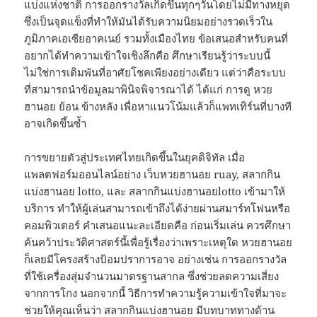
แบ่งแห่งชาติ การออกรางวัลเกิดขึ้นทุกๆวันโดยไม่มีทางหยุด
ซึ่งเป็นจุดแข็งที่ทำให้มันได้รับความนิยมอย่างรวดเร็วใน
ภูมิภาคเอเซียอาคเนย์ รวมทั้งเมืองไทย ข้อเสนอสำหรับคนที่
อยากได้ทำความเข้าใจเชิงลึกคือ ศึกษาเรียนรู้ว่าระบบนี้
ไม่ใช่การเดิมพันที่อาศัยโชคเพียงอย่างเดียว แต่ว่าคือระบบ
ที่สามารถนำข้อมูลมาพินิจพิจารณาได้ ได้แก่ การดู หวย
ฮานอย ย้อน ข้างหลัง เพื่อหาแนวโน้มแล้วก็แพทเทิร์นที่บางที
อาจเกิดขึ้นซ้ำ
การขยายตัวสู่ประเทศไทยเกิดขึ้นในยุคดิจิทัล เมื่อ
แพลตฟอร์มออนไลน์อย่าง เว็บหวยฮานอย ruay, สลากกิน
แบ่งฮานอย lotto, และ สลากกินแบ่งฮานอยlotto เข้ามาให้
บริการ ทำให้ผู้เล่นสามารถเข้าถึงได้ง่ายผ่านสมาร์ทโฟนหรือ
คอมพิวเตอร์ คำเสนอแนะละเอียดคือ ก่อนเริ่มเล่น ควรศึกษา
ค้นคว้าประวัติศาสตร์นี้เพื่อรู้เรื่องว่าเพราะเหตุใด หวยฮานอย
ก็เลยมีโครงสร้างป้อมปราการอาจ อย่างเช่น การออกรางวัล
ที่ใช้เครื่องสุ่มจำนวนมาตรฐานสากล ซึ่งช่วยลดความเสี่ยง
จากการโกง นอกจากนี้ วิธีการทำความรู้ความเข้าใจที่มาจะ
ช่วยให้คุณเห็นว่า สลากกินแบ่งฮานอย มีบทบาททางด้าน