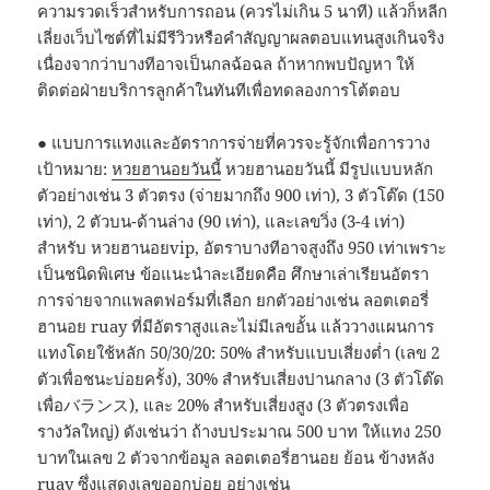
ความรวดเร็วสำหรับการถอน (ควรไม่เกิน 5 นาที) แล้วก็หลีก
เลี่ยงเว็บไซต์ที่ไม่มีรีวิวหรือคำสัญญาผลตอบแทนสูงเกินจริง
เนื่องจากว่าบางทีอาจเป็นกลฉ้อฉล ถ้าหากพบปัญหา ให้
ติดต่อฝ่ายบริการลูกค้าในทันทีเพื่อทดลองการโต้ตอบ
● แบบการแทงและอัตราการจ่ายที่ควรจะรู้จักเพื่อการวาง
เป้าหมาย:
หวยฮานอยวันนี้
หวยฮานอยวันนี้ มีรูปแบบหลัก
ตัวอย่างเช่น 3 ตัวตรง (จ่ายมากถึง 900 เท่า), 3 ตัวโต๊ด (150
เท่า), 2 ตัวบน-ด้านล่าง (90 เท่า), และเลขวิ่ง (3-4 เท่า)
สำหรับ หวยฮานอยvip, อัตราบางทีอาจสูงถึง 950 เท่าเพราะ
เป็นชนิดพิเศษ ข้อแนะนำละเอียดคือ ศึกษาเล่าเรียนอัตรา
การจ่ายจากแพลตฟอร์มที่เลือก ยกตัวอย่างเช่น ลอตเตอรี่
ฮานอย ruay ที่มีอัตราสูงและไม่มีเลขอั้น แล้ววางแผนการ
แทงโดยใช้หลัก 50/30/20: 50% สำหรับแบบเสี่ยงต่ำ (เลข 2
ตัวเพื่อชนะบ่อยครั้ง), 30% สำหรับเสี่ยงปานกลาง (3 ตัวโต๊ด
เพื่อバランス), และ 20% สำหรับเสี่ยงสูง (3 ตัวตรงเพื่อ
รางวัลใหญ่) ดังเช่นว่า ถ้างบประมาณ 500 บาท ให้แทง 250
บาทในเลข 2 ตัวจากข้อมูล ลอตเตอรี่ฮานอย ย้อน ข้างหลัง
ruay ซึ่งแสดงเลขออกบ่อย อย่างเช่น