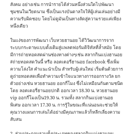
สังคม อย่างเช่น การนำรายได้ส่วนหนึ่งส่วนใดไปพัฒนา
ชุมชนในเวียดนาม ซึ่งเป็นแรงบันดาลใจให้ผู้เล่นเล่นอย่างมี
ความรับผิดชอบ โดยไม่ดูมันเป็นทางลัดสู่ความรวยแค่เพียง
หนึ่งเดียว
ในแง่ของการพัฒนา เว็บหวยฮานอย ได้วิวัฒนาการจาก
ระบบกระดาษแบบดั้งเดิมสู่แพลตฟอร์มดิจิทัลที่ล้ำสมัย โดย
มีการถ่ายทอดสดผ่านช่องทางต่างๆเช่น สลากกินแบ่งฮานอย
#ถ่ายทอดสดวันนี้ หรือ ลอตเตอรี่ฮานอย facebook ซึ่งเพิ่ม
ความโล่งใส คำแนะนำเป็น สำหรับผู้เล่นใหม่ เริ่มต้นด้วยการ
ดูถ่ายทอดสดเพื่อทำความเข้าใจแนวทางการออกรางวัล ยก
ตัวอย่างเช่น หวยฮานอย ออกกี่โมง ซึ่งไม่เหมือนกันตามชนิด
โดย ลอตเตอรี่ฮานอยปกติ ออกเวลา 18.30 น. หวยฮานอย
vip ออกกี่โมงเป็น19.30 น. รวมทั้ง สลากกินแบ่งฮานอย
พิเศษ ออกเวลา 17.30 น. การรู้ในขณะที่แน่นอนจะช่วยให้
คุณวางแผนการเล่นได้อย่างมีคุณภาพแล้วก็หลีกเลี่ยงความ
สับสน
2. ส่วนประกอบรวมทั้งประเภทของสลากกินแบ่งฮานอย: