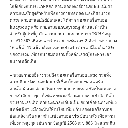
ใกล้เคียงกับประเภทหลัก ส่วน ลอตเตอรี่ฮานอยhd เน้นย้ำ
ความแน่ชัดสูงสำหรับเพื่อการถ่ายทอดสด และก็สามารถ
ตรวจ หวยฮานอยhdย้อนหลัง ได้จาก ลอตเตอรี่ฮานอย
huaysong หรือ หวยฮานอยhuaysong คำแนะนำเป็น
สำหรับผู้เล่นที่ถูกใจความมากมายหลากหลาย ให้ใช้ข้อมูล
จากปี 2567 เพื่อหาเลขร้อน อย่างเช่น เลข 2 ตัวข้างล่างอย่าง
16 แล้วก็ 17 แล้วก็ตั้งงบเฉพาะสำหรับจำพวกนี้ไม่เกิน 15%
ของงบรวม เพื่อรักษาสมดุลรวมทั้งหลีกเลี่ยงผู้กระทำระจา
ยมากเหลือเกิน
● หวยฮานอยอื่นๆ: รวมถึง ลอตเตอรี่ฮานอย lotto รวมทั้ง
สลากกินแบ่งฮานอยlotto ที่เชื่อมโยงกับแพลตฟอร์ม
ออนไลน์ และ สลากกินแบ่งฮานอย หวยซอง ซึ่งเป็นแถวทาง
จากสำนักต่างๆอาทิเช่น ลอตเตอรี่ฮานอย หลายสํานัก ที่เก็บ
รวบรวมเลขเด็ด คำแนะนำละเอียดเป็น อย่าเชื่อหนทางเพียง
แหล่งเดียว แม้กระนั้นให้เปรียบเทียบกับ ลอตเตอรี่ฮานอย
ย้อนหลัง หรือ สลากกินแบ่งฮานอย vip ย้อน หลัง เพื่อความ
เที่ยงตรงสูงสุด เช่น จากข้อมูลปี 2568 เลข 886 ใน สลากกิน