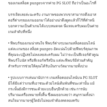
ของเกมสล็อต punproจากค่าย PG SLOT ถือว่าเป็นอะไรที่
บรรเจิดเลยล่ะนะครับ งานภาพของพวกเขาสามารถดึงเอาส
ตอรี่ต่างๆของเกมออกมาได้อย่างน่าดึงดูดแล้วก็ไร้ที่ตำหนิ
บอกความเป็นตัวเกมได้แบบหมดจด นี่แหละครับผมเป็นค่าย
เกมลำดับที่หนึ่ง
• ฟีพบร์ของเกมน่าสนใจ ฟีพบร์ต่างๆบนเกมสล็อตออนไลน์
แต่ละเกมของ สล็อต punpro อัดแน่นไปด้วยฟีพบร์คุณภาพ
ที่คุณจะปฏิเสธไม่ลงเลยล่ะครับผม ไม่ว่าจะเป็นฟีเจอร์ตัวคูณ
ฟีพบร์โบนัส หรือฟีเจอร์ฟรีสปิน แต่ละฟีพบร์มีส่วนสำคัญ
สำหรับการช่วยให้คุณได้รับเงินรางวัลมากมายทั้งปวง
• รูปแบบการเล่นนานัปการ เกมสล็อตออนไลน์บน PG SLOT
มิได้มีแต่ว่าเกมที่เอาชนะด้วยไลน์เดิมพันที่ชนะเท่านั้น แม้
กระนั้นยังมีการชนะด้วยแบบอื่นๆอีกด้วย เช่น การนับ
ปริมาณเครื่องหมายทั้งสิ้น ซึ่งผมยอกเลยว่า สนุกรวมทั้งน่า
สนใจมากมายๆผู้ใดยังไม่ลองจำต้องทดลองครับ