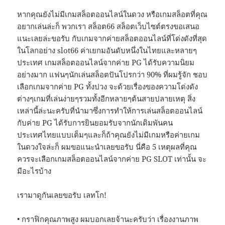
หากคุณยังไม่มีเกมสล็อตออนไลน์ในดวง หรือเกมสล็อตที่คุณ
อยากเล่นล่ะก็ พวกเรา สล็อต66 สล็อตเว็บไซต์ตรงขอเสนอ
แนะเลยล่ะขอรับ กับเกมจากค่ายสล็อตออนไลน์ที่โด่งดังที่สุด
ในโลกอย่าง slot66 ค่าเยกมอันดับหนึ่งในไทยและหลายๆ
ประเทศ เกมสล็อตออนไลน์จากค่าย PG ได้รับความนิยม
อย่างมาก แฟนๆนักเล่นสล็อตปันโปรกว่า 90% ที่ผมรู้จัก ชอบ
เลือกเกมจากค่าย PG ทั้งปวง จะด้วยเรื่องของความโด่งดัง
ต่างๆเกมที่เล่นง่ายๆรวมทั้งอีกหลายๆต้นสายปลายเหตุ สิ่ง
เหล่านี้ล่ะนะครับที่นำมาซึ่งการทำให้การเล่นสล็อตออนไลน์
กับค่าย PG ได้รับการยินยอมรับจากนักเดิมพันคน
ประเทศไทยแบบเต็มๆและก็ถ้าคุณยังไม่มีเกมหรือค่ายเกม
ในดวงใจล่ะก็ ผมขอแนะนำเลยขอรับ นี่คือ 5 เหตุผลที่คุณ
ควรจะเลือกเกมสล็อตออนไลน์จากค่าย PG SLOT เท่านั้น จะ
มีอะไรบ้าง
เรามาดูกันเลยขอรับ เลทโก!
• กราฟิกคุณภาพสูง ผมบอกเลยจ้านะครับว่า เรื่องงานภาพ