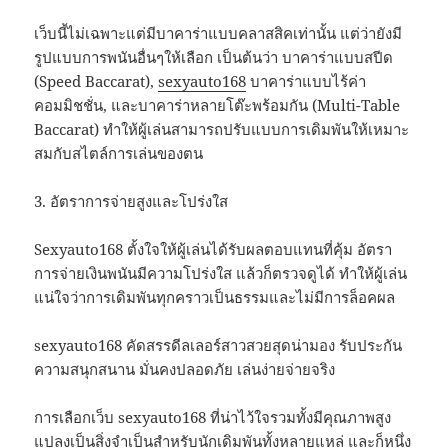
เว็บนี้ไม่เฉพาะแต่มีบาคาร่าแบบคลาสสิคเท่านั้น แต่ว่ายังมี
รูปแบบการพนันอื่นๆให้เลือก เป็นต้นว่า บาคาร่าแบบสปีด
(Speed Baccarat),
sexyauto168
บาคาร่าแบบไร้ค่า
คอมมิชชั่น, และบาคาร่าหลายโต๊ะพร้อมกัน (Multi-Table
Baccarat) ทำให้ผู้เล่นสามารถปรับแบบการเดิมพันให้เหมาะ
สมกับสไตล์การเล่นของตน
3. อัตราการจ่ายสูงและโปร่งใส
Sexyauto168 ตั้งใจให้ผู้เล่นได้รับผลตอบแทนที่คุ้ม อัตรา
การจ่ายเงินพนันมีความโปร่งใส แล้วก็ตรวจดูได้ ทำให้ผู้เล่น
แน่ใจว่าการเดิมพันทุกคราวเป็นธรรมและไม่มีการล็อคผล
sexyauto168 คัดสรรดีลเลอร์สาวสวยสุดน่ามอง รับประกัน
ความสนุกสนาน มั่นคงปลอดภัย เล่นง่ายจ่ายจริง
การเลือกเว็บ sexyauto168 ที่น่าไว้ใจรวมทั้งมีคุณภาพสูง
แปลงเป็นสิ่งจำเป็นสำหรับนักเดิมพันทั้งหลายแหล่ และก็หนึ่ง