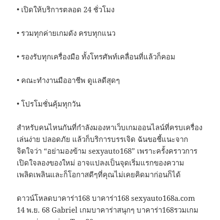
• เปิดให้บริการตลอด 24 ชั่วโมง
• รวมทุกค่ายเกมดัง ครบทุกแนว
• รองรับทุกเครื่องมือ ทั้งโทรศัพท์เคลื่อนที่แล้วก็คอม
• คณะทำงานมืออาชีพ ดูแลดีสุดๆ
• โปรโมชั่นคุ้มทุกวัน
สำหรับคนไหนกันที่กำลังมองหาเว็บเกมออนไลน์ที่ครบเครื่อง
เล่นง่าย ปลอดภัย แล้วก็บริการบรรเจิด ฉันขอชี้แนะจาก
จิตใจว่า “อย่ามองข้าม sexyauto168” เพราะครั้งคราวการ
เปิดใจลองของใหม่ อาจแปลงเป็นจุดเริ่มแรกของความ
เพลิดเพลินและก็โอกาสดีๆที่คุณไม่เคยคิดมาก่อนก็ได้
ดาวน์โหลดบาคาร่า168 บาคาร่า168 sexyauto168a.com
14 พ.ย. 68 Gabriel เกมบาคาร่าสนุกๆ บาคาร่า168รวมเกม