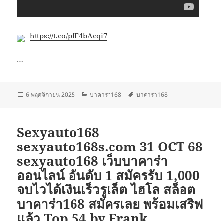
https://t.co/plF4bAcqi7
…
เขียน
หมวด
ป้าย
6 พฤศจิกายน 2025
บาคาร่า168
บาคาร่า168
เมื่อ
หมู่
กำกับ
Sexyauto168
sexyauto168s.com 31 OCT 68
sexyauto168 เว็บบาคาร่า
ออนไลน์ อันดับ 1 สมัครรับ 1,000
จบไวได้เงินเร็วรูเล็ต ไฮโล สล็อต
บาคาร่า168 สมัครเลย พร้อมเสริฟ
แล้ว Top 54 by Frank