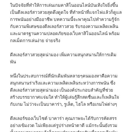
ในปัจจัยที่ทำให้การเล่นเกมคาสิโนออนไลน์บันเทิงใจยิ่งขึ้น
เป็นดีลเลอร์สาวสวยสุดดึงดูดใจ ที่ทำหน้าที่แจกไพ่แล้วก็ดูแล
การพนันอย่างมืออาชีพ บทความนี้จะพาคุณไปทำความรู้จัก
กับความพิเศษของดีลเลอร์สาวสวย รับรองความเพลิดเพลิน
และมาตรฐานความปลอดภัยของเว็บคาสิโนออนไลน์ พร้อม
กลเม็ดการเล่นง่าย จ่ายจริง
ดีลเลอร์สาวสวยสุดน่ามอง เพิ่มความสนุกสนานให้การเดิม
พัน
หนึ่งในประสบการณ์ที่นักเดิมพันหลายๆคนมองหาคือความ
สนุกสนานร่าเริงและความเพลิดเพลินระหว่างการพนัน ซึ่ง
ดีลเลอร์สาวสวยสุดน่ามอง เป็นองค์ประกอบสำคัญที่ช่วย
สร้างบรรยากาศแจ่มใส ทำให้ผู้เล่นรู้สึกสดชื่นและก็เพลินใจ
กับเกม ไม่ว่าจะเป็นบาคาร่า, รูเล็ต, ไฮโล หรือเกมไพ่ต่างๆ
ดีลเลอร์ของเว็บไซต์ บาคาร่า คุณภาพจะได้รับการคัดสรร
อย่างเข้มงวด ไม่เพียงแต่รูปร่างหน้าตาดี แม้กระนั้นยังรวม