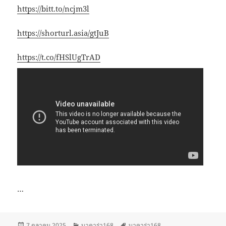
https://bitt.to/ncjm3l
https://shorturl.asia/gtJuB
https://t.co/fHSlUgTrAD
…
เขียน
หมวด
ป้าย
7 ตุลาคม 2025
บาคาร่า168
บาคาร่า168