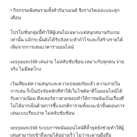
• กิจกรรมพิเศษรวมทั้งทัวร์นาเมนต์ ชิงรางวัลเยอะแยะทุก
เดือน
โปรโมชั่นกลุ่มนี้ทำให้ผู้เล่นไม่เฉพาะแต่สนุกสนานกับเกม
เท่านั้น แม้กระนั้นยังได้รับจังหวะทำกำไรและก็สร้างรายได้
เพิ่มจากการเล่นบาคาร่าออนไลน์
sexyauto168 เล่นง่าย ไม่สลับซับซ้อน เหมาะกับทุกคน จ่าย
จริง ไม่มีคดโกง
เว้นเสียแต่ความสนุกและความปลอดภัยแล้ว ความง่ายใน
การเล่น ก็เป็นปัจจัยหลักที่ทำให้เว็บไซต์คาสิโนออนไลน์ได้
รับความนิยม ดีลเลอร์สาวสวยชอบทำให้การพนันเป็นเรื่องที่
ไม่ได้ยากเย็นด้วยการชี้แจงกติการวมทั้งแนะนำขั้นตอนการ
เล่นแบบเรียบง่าย ไม่สลับซับซ้อน
sexyauto168 ระบบการพนันออนไลน์ที่ล้ำยุคยังช่วยทำให้ผู้
เล่นสามารถเข้าถึงเกมได้อย่างเร็ว ไม่ว่าจะผ่านมือถือ