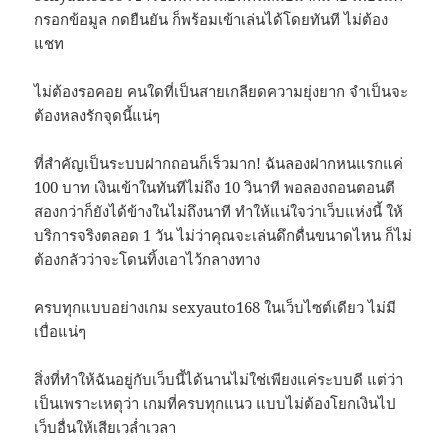
กรอกข้อมูล กดยืนยัน ก็พร้อมเข้าเล่นได้โดยทันที ไม่ต้อง
แชท
ไม่ต้องรอคอย คนใดที่เป็นสายเกลียดความยุ่งยาก จำเป็นจะ
ต้องหลงรักจุดนี้แน่ๆ
ที่สำคัญเป็นระบบฝากถอนก็เร็วมาก! ฉันลองฝากหนแรกแค่
100 บาท เงินเข้าในทันทีไม่ถึง 10 วินาที พอลองถอนตอนตี
สองกว่าก็ยังได้ข้างในไม่ถึงนาที ทำให้แน่ใจว่าเว็บแห่งนี้ ให้
บริการจริงตลอด 1 วัน ไม่ว่าคุณจะเล่นดึกดื่นขนาดไหน ก็ไม่
ต้องกลัวว่าจะโดนทิ้งเอาไว้กลางทาง
ครบทุกแบบอย่างเกม sexyauto168 ในเว็บไซต์เดียว ไม่มี
เบื่อแน่ๆ
สิ่งที่ทำให้ฉันอยู่กับเว็บนี้ได้นานไม่ใช่เพียงแค่ระบบดี แต่ว่า
เป็นเพราะเหตุว่า เกมที่ครบทุกแนว แบบไม่ต้องโยกเงินไป
เว็บอื่นให้เสียเวล่ำเวลา