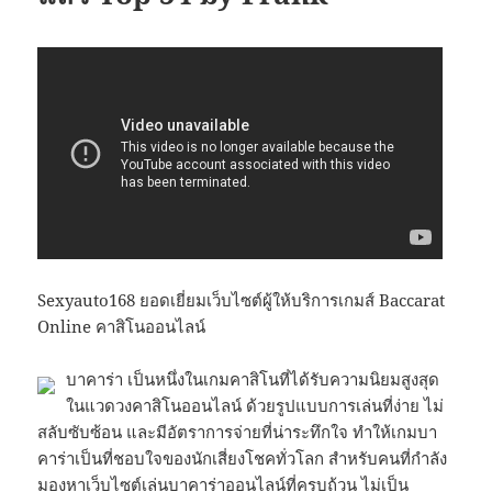
Sexyauto168 ยอดเยี่ยมเว็บไซต์ผู้ให้บริการเกมส์ Baccarat
Online คาสิโนออนไลน์
บาคาร่า เป็นหนึ่งในเกมคาสิโนที่ได้รับความนิยมสูงสุด
ในแวดวงคาสิโนออนไลน์ ด้วยรูปแบบการเล่นที่ง่าย ไม่
สลับซับซ้อน และมีอัตราการจ่ายที่น่าระทึกใจ ทำให้เกมบา
คาร่าเป็นที่ชอบใจของนักเสี่ยงโชคทั่วโลก สำหรับคนที่กำลัง
มองหาเว็บไซต์เล่นบาคาร่าออนไลน์ที่ครบถ้วน ไม่เป็น