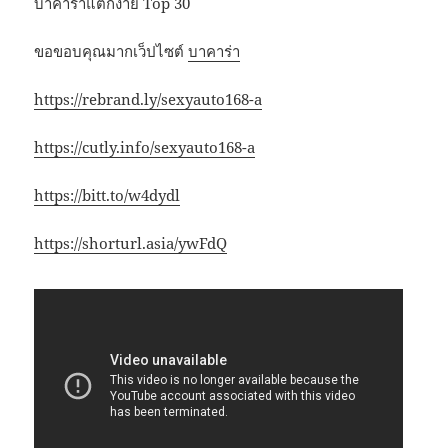
บาคาร่าแตกง่าย Top 30
ขอขอบคุณมากเว็ปไซต์
บาคาร่า
https://rebrand.ly/sexyauto168-a
https://cutly.info/sexyauto168-a
https://bitt.to/w4dydl
https://shorturl.asia/ywFdQ