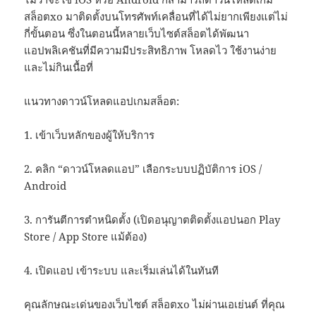
สล็อตxo มาติดตั้งบนโทรศัพท์เคลื่อนที่ได้ไม่ยากเพียงแต่ไม่
กี่ขั้นตอน ซึ่งในตอนนี้หลายเว็บไซต์สล็อตได้พัฒนา
แอปพลิเคชันที่มีความมีประสิทธิภาพ โหลดไว ใช้งานง่าย
และไม่กินเนื้อที่
แนวทางดาวน์โหลดแอปเกมสล็อต:
1. เข้าเว็บหลักของผู้ให้บริการ
2. คลิก “ดาวน์โหลดแอป” เลือกระบบปฏิบัติการ iOS /
Android
3. การันตีการตำหนิดตั้ง (เปิดอนุญาตติดตั้งแอปนอก Play
Store / App Store แม้ต้อง)
4. เปิดแอป เข้าระบบ และเริ่มเล่นได้ในทันที
คุณลักษณะเด่นของเว็บไซต์ สล็อตxo ไม่ผ่านเอเย่นต์ ที่คุณ