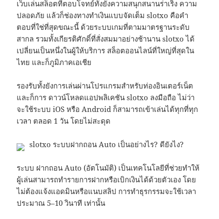
เว็บเล่นสล็อตที่ตอบโจทย์ทั้งยังความสนุกสนานร่าเริง ความ
ปลอดภัย แล้วก็ช่องทางทำเงินแบบจัดเต็ม slotxo คือคำ
ตอบที่ใช่ที่สุดขณะนี้ ด้วยระบบเกมที่ตามมาตรฐานระดับ
สากล รวมทั้งเกียรติศักดิ์ที่สั่งสมมาอย่างช้านาน slotxo ได้
เปลี่ยนเป็นหนึ่งในผู้ให้บริการ สล็อตออนไลน์ที่ใหญ่ที่สุดใน
ไทย และก็ภูมิภาคเอเชีย
รองรับทั้งยังการเล่นผ่านโปรแกรมสำหรับท่องอินเตอร์เน็ต
และก็การ ดาวน์โหลดแอปพลิเคชัน slotxo ลงมือถือ ไม่ว่า
จะใช้ระบบ iOS หรือ Android ก็สามารถเข้าเล่นได้ทุกที่ทุก
เวลา ตลอด 1 วัน โดยไม่สะดุด
slotxo ระบบฝากถอน Auto เป็นอย่างไร? ดียังไง?
ระบบ ฝากถอน Auto (อัตโนมัติ) เป็นเทคโนโลยีที่ช่วยทำให้
ผู้เล่นสามารถทำรายการฝากหรือเบิกเงินได้ด้วยตัวเอง โดย
ไม่ต้องแจ้งแอดมินหรือแนบสลิป การทำธุรกรรมจะใช้เวลา
ประมาณ 5–10 วินาที เท่านั้น