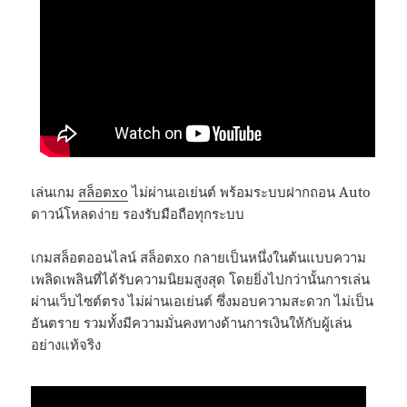
เล่นเกม
สล็อตxo
ไม่ผ่านเอเย่นต์ พร้อมระบบฝากถอน Auto
ดาวน์โหลดง่าย รองรับมือถือทุกระบบ
เกมสล็อตออนไลน์ สล็อตxo กลายเป็นหนึ่งในต้นแบบความ
เพลิดเพลินที่ได้รับความนิยมสูงสุด โดยยิ่งไปกว่านั้นการเล่น
ผ่านเว็บไซต์ตรง ไม่ผ่านเอเย่นต์ ซึ่งมอบความสะดวก ไม่เป็น
อันตราย รวมทั้งมีความมั่นคงทางด้านการเงินให้กับผู้เล่น
อย่างแท้จริง