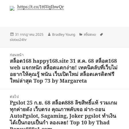
https://t.co/1t6VqIbwQr
เขียน
ผู้
หมวด
ป้าย
31 กรกฎาคม 2025
Bradley Young
สล็อตxo
เมื่อ
เขียน
หมู่
กำกับ
slotxo24hr
แนะแนว
ก่อนหน้า
เรื่อง
สล็อต168 happy168.site 31 ส.ค. 68 สล็อต168
เรื่อง
web แจกหนัก สล็อตแตกง่าย! เทคนิคลับที่เว็บไม่
ก่อน
อยากให้คุณรู้ พนัน เว็บเปิดใหม่ สล็อตเครดิตฟรี
หน้า:
ใหม่ล่าสุด Top 73 by Margareta
ต่อไป
Pgslot 25 ก.ย. 68 สล็อต888 ลิขสิทธิ์แท้ รวมเกม
เรื่อง
ทุกค่ายดัง เว็บตรง คุณภาพคับจอ ฝาก-ถอน
ต่อ
AutoPgslot, Sagaming, Joker pgslot ทำเงิน
ไป:
ได้เป็นกอบเป็นกำ ลองเลย! Top 10 by Thad