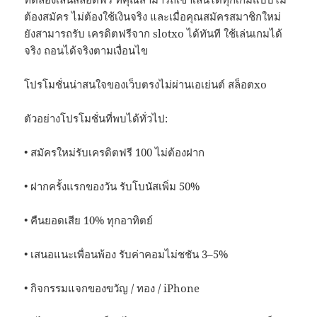
ต้องสมัคร ไม่ต้องใช้เงินจริง และเมื่อคุณสมัครสมาชิกใหม่
ยังสามารถรับ เครดิตฟรีจาก slotxo ได้ทันที ใช้เล่นเกมได้
จริง ถอนได้จริงตามเงื่อนไข
โปรโมชั่นน่าสนใจของเว็บตรงไม่ผ่านเอเย่นต์ สล็อตxo
ตัวอย่างโปรโมชั่นที่พบได้ทั่วไป:
• สมัครใหม่รับเครดิตฟรี 100 ไม่ต้องฝาก
• ฝากครั้งแรกของวัน รับโบนัสเพิ่ม 50%
• คืนยอดเสีย 10% ทุกอาทิตย์
• เสนอแนะเพื่อนพ้อง รับค่าคอมไม่ชชัน 3–5%
• กิจกรรมแจกของขวัญ / ทอง / iPhone