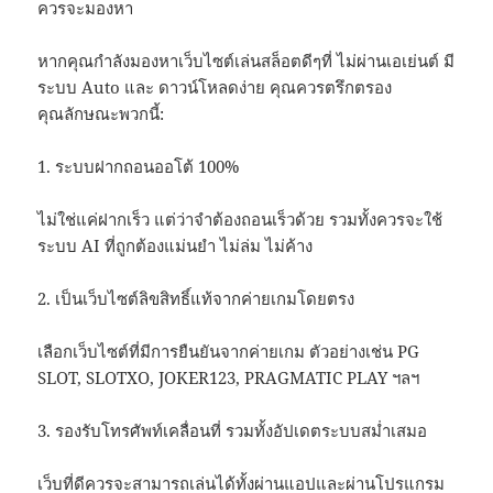
ควรจะมองหา
หากคุณกำลังมองหาเว็บไซต์เล่นสล็อตดีๆที่ ไม่ผ่านเอเย่นต์ มี
ระบบ Auto และ ดาวน์โหลดง่าย คุณควรตรึกตรอง
คุณลักษณะพวกนี้:
1. ระบบฝากถอนออโต้ 100%
ไม่ใช่แค่ฝากเร็ว แต่ว่าจำต้องถอนเร็วด้วย รวมทั้งควรจะใช้
ระบบ AI ที่ถูกต้องแม่นยำ ไม่ล่ม ไม่ค้าง
2. เป็นเว็บไซต์ลิขสิทธิ์แท้จากค่ายเกมโดยตรง
เลือกเว็บไซต์ที่มีการยืนยันจากค่ายเกม ตัวอย่างเช่น PG
SLOT, SLOTXO, JOKER123, PRAGMATIC PLAY ฯลฯ
3. รองรับโทรศัพท์เคลื่อนที่ รวมทั้งอัปเดตระบบสม่ำเสมอ
เว็บที่ดีควรจะสามารถเล่นได้ทั้งผ่านแอปและผ่านโปรแกรม