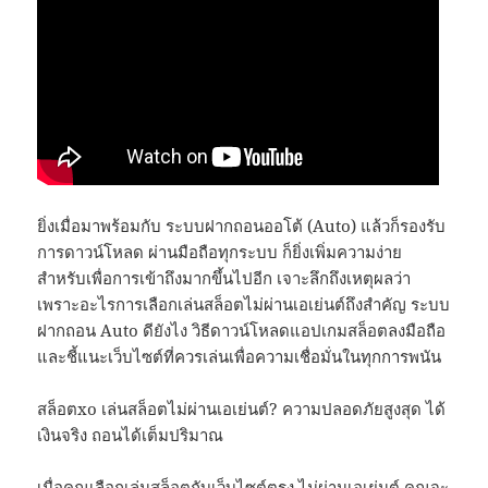
ยิ่งเมื่อมาพร้อมกับ ระบบฝากถอนออโต้ (Auto) แล้วก็รองรับ
การดาวน์โหลด ผ่านมือถือทุกระบบ ก็ยิ่งเพิ่มความง่าย
สำหรับเพื่อการเข้าถึงมากขึ้นไปอีก เจาะลึกถึงเหตุผลว่า
เพราะอะไรการเลือกเล่นสล็อตไม่ผ่านเอเย่นต์ถึงสำคัญ ระบบ
ฝากถอน Auto ดียังไง วิธีดาวน์โหลดแอปเกมสล็อตลงมือถือ
และชี้แนะเว็บไซต์ที่ควรเล่นเพื่อความเชื่อมั่นในทุกการพนัน
สล็อตxo เล่นสล็อตไม่ผ่านเอเย่นต์? ความปลอดภัยสูงสุด ได้
เงินจริง ถอนได้เต็มปริมาณ
เมื่อคุณเลือกเล่นสล็อตกับเว็บไซต์ตรง ไม่ผ่านเอเย่นต์ คุณจะ