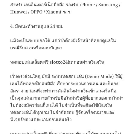
สำหรับเล่นอินเตอร์เน็ตมือถือ รองรับ iPhone / Samsung /
Huawei / OPPO / Xiaomi ฯลฯ
4. มีคณะทำงานดูแล 24 ชม.
แม้จะเป็นระบบออโต้ แต่ว่าก็ต้องมีเจ้าหน้าที่คอยดูแลใน
กรณีรีบด่วนหรือตอบปัญหา
ทดสอบเล่นสล็อตฟรี slotxo24hr ก่อนฝากเงินจริง
เว็บตรงส่วนใหญ่มักมี ระบบทดสอบเล่น (Demo Mode) ให้ผู้
เล่นได้ทดลองฝึกฝนฝีมือ ศึกษากระบวนการเล่น และก็มอง
อัตราจ่ายก่อนที่จะทำการตัดสินใจฝากเงินเข้าเล่นจริง ถือ
เป็นจุดเด่นมากมายสำหรับมือใหม่หรือผู้ที่อยากลองเกมใหม่ๆ
ไม่ต้องสมัครก่อนก็เล่นได้ ไม่จำเป็นที่จะต้องใช้เงินจริง
ทดลองเล่นได้ทุกเกม ไม่จำกัดรอบ รู้จักเครื่องหมายและ
ฟีเจอร์ของแต่ละเกมก่อนเล่นจริง
ทดลองเล่นสล็อตฟรี ที่คุณสามารถเข้าเล่นได้ทุกเกมแบบไม่