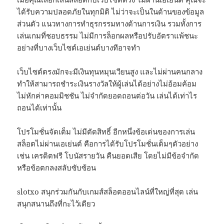
ได้รับความปลอดภัยในทุกมิติ ไม่ว่าจะเป็นในด้านของข้อมูล
ส่วนตัว แนวทางการทำธุรกรรมทางด้านการเงิน รวมทั้งการ
เล่นเกมที่ชอบธรรม ไม่มีการล็อกผลหรือปรับอัตราแพ้ชนะ
อย่างที่บางเว็บไซต์เอเย่นต์บางทีอาจทำ
เว็บไซต์ตรงมักจะมีเงินทุนหมุนเวียนสูง และไม่ผ่านคนกลาง
ทำให้สามารถชำระเงินรางวัลให้ผู้เล่นได้อย่างไม่อ้อมค้อม
ไม่หักค่าคอมมิชชัน ไม่จำกัดยอดถอนต่อวัน เล่นได้เท่าไร
ถอนได้เท่านั้น
โปรโมชั่นจัดเต็ม ไม่มีตัดสิทธิ์ อีกหนึ่งข้อเด่นของการเล่น
สล็อตไม่ผ่านเอเย่นต์ คือการได้รับโปรโมชั่นเต็มๆตัวอย่าง
เช่น เครดิตฟรี โบนัสรายวัน คืนยอดเสีย โดยไม่มีข้อจำกัด
หรือข้อตกลงสลับซับซ้อน
slotxo สนุกร่วมกันกับเกมส์สล็อตออนไลน์ที่ใหญ่ที่สุด เล่น
สนุกสนานถึงที่กะไว้เดียว