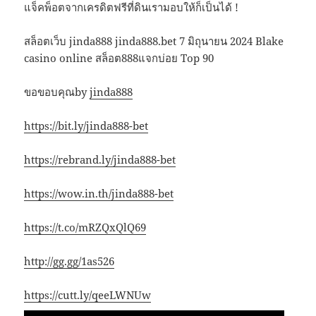
แจ็คพ็อตจากเครดิตฟรีที่ดินเรามอบให้ก็เป็นได้ !
สล็อตเว็บ jinda888 jinda888.bet 7 มิถุนายน 2024 Blake
casino online สล็อต888แจกบ่อย Top 90
ขอขอบคุณby
jinda888
https://bit.ly/jinda888-bet
https://rebrand.ly/jinda888-bet
https://wow.in.th/jinda888-bet
https://t.co/mRZQxQlQ69
http://gg.gg/1as526
https://cutt.ly/qeeLWNUw