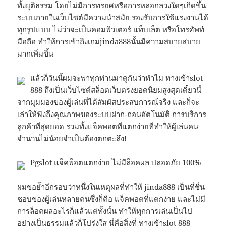
ทั้งยุติธรรม โดยไม่มีการทรยศหรือการหลอกลวงใดๆเกิดขึ้น
ระบบภายในเว็บไซต์มีความนำสมัย รองรับการใช้แรงงานได้
ทุกรูปแบบ ไม่ว่าจะเป็นคอมพิวเตอร์ แท็บเล็ต หรือโทรศัพท์
มือถือ ทำให้การเข้าถึงเกมjinda888นั้นมีความสบายสบาย
มากเพิ่มขึ้น
แล้วก็วันนี้ผมจะพาทุกท่านมาดูกันว่าทำไม ทางเข้าslot
888 ถึงเป็นเว็บไซต์สล็อตเว็บตรงยอดนิยมสูงสุดเดี๋ยวนี้
จากมุมมองของผู้เล่นที่ได้สัมผัสประสบการณ์จริง และก็จะ
เล่าให้ฟังถึงคุณภาพของระบบฝาก-ถอนอัตโนมัติ การบริการ
ลูกค้าที่สุดยอด รวมทั้งแจ็คพอตที่แตกง่ายที่ทำให้ผู้เล่นคน
จำนวนไม่น้อยจำเป็นต้องตกตะลึง!
Pgslot แจ็คพ็อตแตกง่าย ไม่มีล็อคผล ปลอดภัย 100%
ผมขอย้ำอีกรอบว่าหนึ่งในเหตุผลที่ทำให้ jinda888 เป็นที่ชื่น
ชอบของผู้เล่นหลายคนซึ่งก็คือ แจ็คพอตที่แตกง่าย และไม่มี
การล็อคผลอะไรก็แล้วแต่ทั้งนั้น ทำให้ทุกการเล่นเป็นไป
อย่างเป็นธรรมแล้วก็โปร่งใส นี่คือสิ่งที่ ทางเข้าslot 888