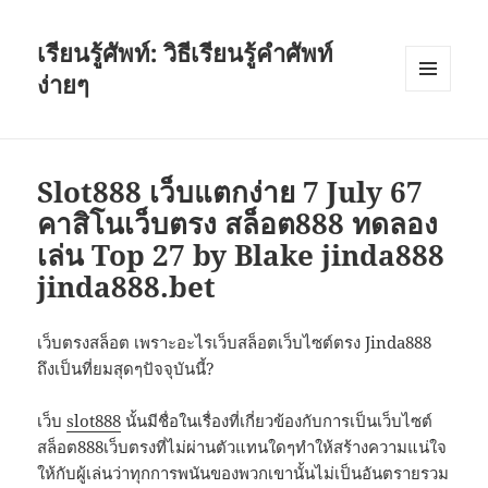
เรียนรู้ศัพท์: วิธีเรียนรู้คำศัพท์
ง่ายๆ
เมนู
และวิด
เจ็ต
Slot888 เว็บแตกง่าย 7 July 67
คาสิโนเว็บตรง สล็อต888 ทดลอง
เล่น Top 27 by Blake jinda888
jinda888.bet
เว็บตรงสล็อต เพราะอะไรเว็บสล็อตเว็บไซต์ตรง Jinda888
ถึงเป็นที่ยมสุดๆปัจจุบันนี้?
เว็บ
slot888
นั้นมีชื่อในเรื่องที่เกี่ยวข้องกับการเป็นเว็บไซต์
สล็อต888เว็บตรงที่ไม่ผ่านตัวแทนใดๆทำให้สร้างความแน่ใจ
ให้กับผู้เล่นว่าทุกการพนันของพวกเขานั้นไม่เป็นอันตรายรวม