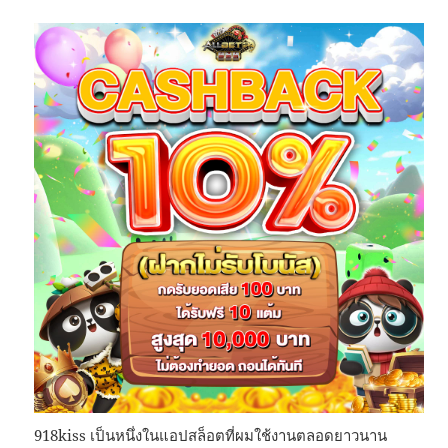
918kiss เป็นหนึ่งในแอปสล็อตที่ผมใช้งานตลอดยาวนาน