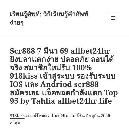
เรียนรู้ศัพท์: วิธีเรียนรู้คำศัพท์
ง่ายๆ
เมนู
และวิด
เจ็ต
Scr888 7 มีนา 69 allbet24hr
ยิงปลาแตกง่าย ปลอดภัย ถอนได้
จริง สมาชิกใหม่รับ 100%
918kiss เข้าสู่ระบบ รองรับระบบ
IOS และ Andriod scr888
สมัครเลย แจ็คพอตกำลังแตก Top
95 by Tahlia allbet24hr.life
918kiss
ดาวน์โหลด allbet24hr เวอร์ชั่น ปัจจุบัน 2026
ล่าสุด