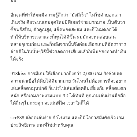
อีกจุดที่ทำให้ผมมีความรู้สึกว่า “มั่งมีเร็ว” ไม่ใช่คำบอกเล่า
เกินจริง คือระบบเกมยุคใหม่มีฟีเจอร์ช่วยมากมาย เป็นต้นว่า
ซื้อฟรีสปิน, ตัวคูณสูง, แจ็คพอตสะสม และก็โหมดออโต้
ทำให้บริหารเวลาและก็ทุนได้ดีขึ้น ผมมักจะทดสอบเล่น
หลายๆเกมก่อน และก็หลังจากนั้นจึงค่อยเลือกเกมที่อัตราการ
จ่ายดีในวันนั้นๆวิธีนี้ช่วยลดการเสี่ยงแล้วก็เพิ่มช่องทางทำเงิน
ได้จริง
918kiss การมีเกมให้เลือกมากยิ่งกว่า 2,000 เกม ยังช่วยลด
ความน่าเบื่อได้ดิบได้ดีมากมาย วันไหนไม่ต้องการที่จะอยาก
เล่นสล็อตหมุนปกติ ก็แปรไปเล่นสล็อตธีมเสี่ยงภัย สล็อตแตก
หนัก หรือเกมภาพงามแบบ 3D ได้ทันที ทุกเกมเล่นผ่านมือถือ
ได้ลื่นๆไม่กระตุก จะเล่นที่ใด เวลาใดก็ได้
scr888 สล็อตเล่นง่าย กำไรงาม และก็มีโอกาสมั่งคั่งเร็ว เกม
ประสิทธิภาพ เกมที่ใช่สำหรับคุณ