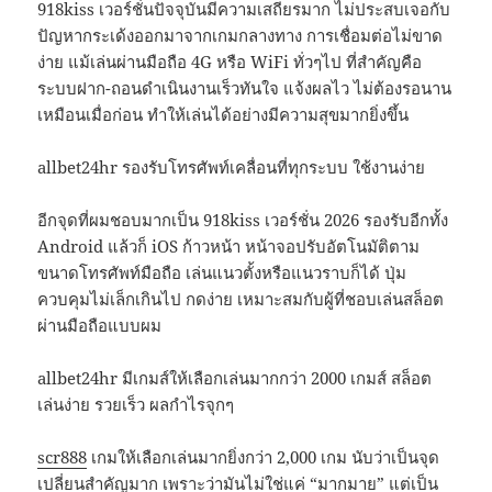
918kiss เวอร์ชั่นปัจจุบันมีความเสถียรมาก ไม่ประสบเจอกับ
ปัญหากระเด้งออกมาจากเกมกลางทาง การเชื่อมต่อไม่ขาด
ง่าย แม้เล่นผ่านมือถือ 4G หรือ WiFi ทั่วๆไป ที่สำคัญคือ
ระบบฝาก-ถอนดำเนินงานเร็วทันใจ แจ้งผลไว ไม่ต้องรอนาน
เหมือนเมื่อก่อน ทำให้เล่นได้อย่างมีความสุขมากยิ่งขึ้น
allbet24hr รองรับโทรศัพท์เคลื่อนที่ทุกระบบ ใช้งานง่าย
อีกจุดที่ผมชอบมากเป็น 918kiss เวอร์ชั่น 2026 รองรับอีกทั้ง
Android แล้วก็ iOS ก้าวหน้า หน้าจอปรับอัตโนมัติตาม
ขนาดโทรศัพท์มือถือ เล่นแนวตั้งหรือแนวราบก็ได้ ปุ่ม
ควบคุมไม่เล็กเกินไป กดง่าย เหมาะสมกับผู้ที่ชอบเล่นสล็อต
ผ่านมือถือแบบผม
allbet24hr มีเกมส์ให้เลือกเล่นมากกว่า 2000 เกมส์ สล็อต
เล่นง่าย รวยเร็ว ผลกำไรจุกๆ
scr888
เกมให้เลือกเล่นมากยิ่งกว่า 2,000 เกม นับว่าเป็นจุด
เปลี่ยนสำคัญมาก เพราะว่ามันไม่ใช่แค่ “มากมาย” แต่เป็น