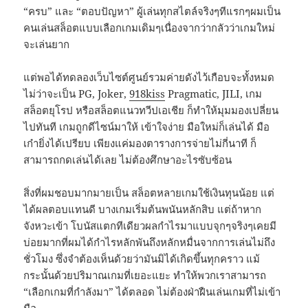
“ครบ” และ “ตอบปัญหา” ผู้เล่นทุกสไตล์จริงๆทีแรกๆผมเป็น
คนเล่นสล็อตแบบเลือกเกมเดิมๆเนื่องจากว่ากลัวว่าเกมใหม่
จะเล่นยาก
แต่พอได้ทดลองเว็บไซต์ศูนย์รวมค่ายดังไว้เกือบจะทั้งหมด
ไม่ว่าจะเป็น PG, Joker,
918kiss
Pragmatic, JILI, เกม
สล็อตยุโรป หรือสล็อตแนวทวีปเอเชีย ก็ทำให้มุมมองเปลี่ยน
ไปทันที เกมถูกดีไซน์มาให้ เข้าใจง่าย มือใหม่ก็เล่นได้ มือ
เก๋ายิ่งได้เปรียบ เพียงแค่มองตารางการจ่ายไม่กี่นาที ก็
สามารถกดเล่นได้เลย ไม่ต้องศึกษาอะไรซับซ้อน
สิ่งที่ผมชอบมากมายเป็น สล็อตหลายเกมใช้เงินทุนน้อย แต่
ได้ผลตอบแทนดี บางเกมเริ่มต้นพนันหลักสิบ แต่ถ้าหาก
จังหวะเข้า โบนัสแตกทีเดียวผลกำไรมาแบบจุกๆจริงๆเคยมี
บ่อยมากที่ผมได้กำไรหลักพันถึงหลักหมื่นจากการเล่นไม่ถึง
ชั่วโมง ซึ่งจำต้องเห็นด้วยว่ามันมิได้เกิดขึ้นทุกคราว แม้
กระนั้นด้วยปริมาณเกมที่เยอะแยะ ทำให้พวกเราสามารถ
“เลือกเกมที่กำลังมา” ได้ตลอด ไม่ต้องฝ่าฝืนเล่นเกมที่ไม่เข้า
มือ