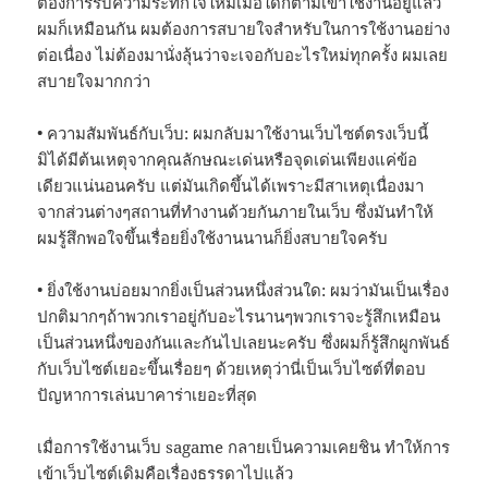
ต้องการรับความระทึกใจใหม่เมื่อใดก็ตามเข้าใช้งานอยู่แล้ว
ผมก็เหมือนกัน ผมต้องการสบายใจสำหรับในการใช้งานอย่าง
ต่อเนื่อง ไม่ต้องมานั่งลุ้นว่าจะเจอกับอะไรใหม่ทุกครั้ง ผมเลย
สบายใจมากกว่า
• ความสัมพันธ์กับเว็บ: ผมกลับมาใช้งานเว็บไซต์ตรงเว็บนี้
มิได้มีต้นเหตุจากคุณลักษณะเด่นหรือจุดเด่นเพียงแค่ข้อ
เดียวแน่นอนครับ แต่มันเกิดขึ้นได้เพราะมีสาเหตุเนื่องมา
จากส่วนต่างๆสถานที่ทำงานด้วยกันภายในเว็บ ซึ่งมันทำให้
ผมรู้สึกพอใจขึ้นเรื่อยยิ่งใช้งานนานก็ยิ่งสบายใจครับ
• ยิ่งใช้งานบ่อยมากยิ่งเป็นส่วนหนึ่งส่วนใด: ผมว่ามันเป็นเรื่อง
ปกติมากๆถ้าพวกเราอยู่กับอะไรนานๆพวกเราจะรู้สึกเหมือน
เป็นส่วนหนึ่งของกันและกันไปเลยนะครับ ซึ่งผมก็รู้สึกผูกพันธ์
กับเว็บไซต์เยอะขึ้นเรื่อยๆ ด้วยเหตุว่านี่เป็นเว็บไซต์ที่ตอบ
ปัญหาการเล่นบาคาร่าเยอะที่สุด
เมื่อการใช้งานเว็บ sagame กลายเป็นความเคยชิน ทำให้การ
เข้าเว็บไซต์เดิมคือเรื่องธรรดาไปแล้ว