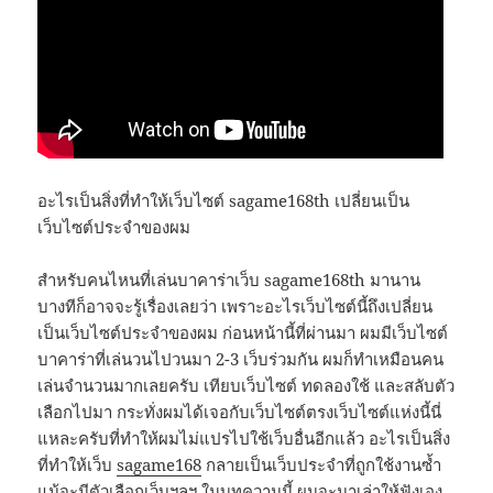
อะไรเป็นสิ่งที่ทำให้เว็บไซต์ sagame168th เปลี่ยนเป็น
เว็บไซต์ประจำของผม
สำหรับคนไหนที่เล่นบาคาร่าเว็บ sagame168th มานาน
บางทีก็อาจจะรู้เรื่องเลยว่า เพราะอะไรเว็บไซต์นี้ถึงเปลี่ยน
เป็นเว็บไซต์ประจำของผม ก่อนหน้านี้ที่ผ่านมา ผมมีเว็บไซต์
บาคาร่าที่เล่นวนไปวนมา 2-3 เว็บร่วมกัน ผมก็ทำเหมือนคน
เล่นจำนวนมากเลยครับ เทียบเว็บไซต์ ทดลองใช้ และสลับตัว
เลือกไปมา กระทั่งผมได้เจอกับเว็บไซต์ตรงเว็บไซต์แห่งนี้นี่
แหละครับที่ทำให้ผมไม่แปรไปใช้เว็บอื่นอีกแล้ว อะไรเป็นสิ่ง
ที่ทำให้เว็บ
sagame168
กลายเป็นเว็บประจำที่ถูกใช้งานซ้ำ
แม้จะมีตัวเลือกเว็บฯลฯ ในบทความนี้ ผมจะมาเล่าให้ฟังเอง