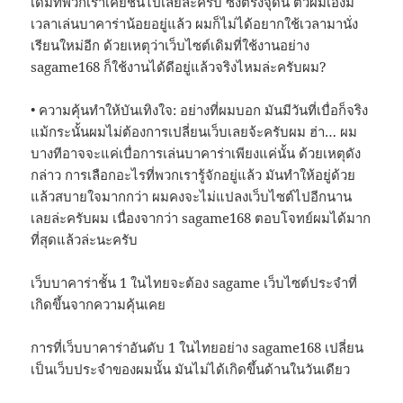
เดิมที่พวกเราเคยชินไปเลยล่ะครับ ซึ่งตรงจุดนี้ ตัวผมเองมี
เวลาเล่นบาคาร่าน้อยอยู่แล้ว ผมก็ไม่ได้อยากใช้เวลามานั่ง
เรียนใหม่อีก ด้วยเหตุว่าเว็บไซต์เดิมที่ใช้งานอย่าง
sagame168 ก็ใช้งานได้ดีอยู่แล้วจริงไหมล่ะครับผม?
• ความคุ้นทำให้บันเทิงใจ: อย่างที่ผมบอก มันมีวันที่เบื่อก็จริง
แม้กระนั้นผมไม่ต้องการเปลี่ยนเว็บเลยจ้ะครับผม ฮ่า… ผม
บางทีอาจจะแค่เบื่อการเล่นบาคาร่าเพียงแค่นั้น ด้วยเหตุดัง
กล่าว การเลือกอะไรที่พวกเรารู้จักอยู่แล้ว มันทำให้อยู่ด้วย
แล้วสบายใจมากกว่า ผมคงจะไม่แปลงเว็บไซต์ไปอีกนาน
เลยล่ะครับผม เนื่องจากว่า sagame168 ตอบโจทย์ผมได้มาก
ที่สุดแล้วล่ะนะครับ
เว็บบาคาร่าชั้น 1 ในไทยจะต้อง sagame เว็บไซต์ประจำที่
เกิดขึ้นจากความคุ้นเคย
การที่เว็บบาคาร่าอันดับ 1 ในไทยอย่าง sagame168 เปลี่ยน
เป็นเว็บประจำของผมนั้น มันไม่ได้เกิดขึ้นด้านในวันเดียว