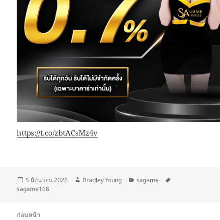
https://t.co/zbtACsMz4v
เขียน
ผู้
หมวด
ป้าย
5 มิถุนายน 2026
Bradley Young
sagame
เมื่อ
เขียน
หมู่
กำกับ
sagame168
แนะแนว
ก่อนหน้า
เรื่อง