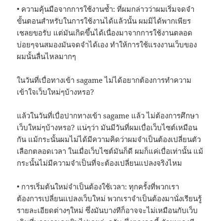
• ความคุ้นมือจากการใช้งานซ้ำ: ที่ผมกล่าวว่าผมเริ่มจดจำ
ขั้นตอนสำหรับในการใช้งานได้แล้วนั้น ผมมิได้พากเพียร
เชลยขอรับ แต่มันเกิดขึ้นได้เนื่องมาจากการใช้งานตลอด
บ่อยๆจนสมองมันจดจำได้เอง ทำให้การใช้แรงงานเว็บของ
ผมนั้นลื่นไหลมากๆ
ในวันที่เบื่อทางเข้า sagame ไม่ได้อยากต้องการทำความ
เข้าใจเว็บใหม่ๆบ้างหรอ?
แล้วในวันที่เบื่อปากทางเข้า sagame แล้ว ไม่ต้องการศึกษา
เว็บใหม่ๆบ้างหรอ? แน่ๆว่า มันมีวันที่ผมเบื่อเว็บไซต์เหมือน
กัน แม้กระนั้นผมไม่ได้มีความคิดว่าผมจำเป็นต้องเปลี่ยนตัว
เลือกตลอดเวลา ในเมื่อเว็บไซต์มันก็ดี ผมก็แค่เบื่อเท่านั้น แม้
กระนั้นไม่มีความจำเป็นที่จะต้องเปลี่ยนแปลงจริงไหม
• การเริ่มต้นใหม่จำเป็นต้องใช้เวลา: ทุกครั้งที่พวกเรา
ต้องการเปลี่ยนแปลงเว็บใหม่ พวกเราจำเป็นต้องมานั่งเรียนรู้
รายละเอียดต่างๆใหม่ ซึ่งมันบางทีก็อาจจะไม่เหมือนกับเว็บ