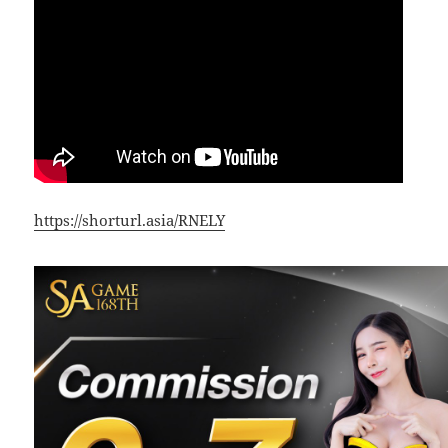
https://shorturl.asia/RNELY