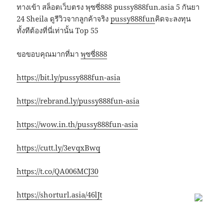
ทางเข้า สล็อตเว็บตรง พุซซี่888 pussy888fun.asia 5 กันยา
24 Sheila ดูรีวิวจากลูกค้าจริง
pussy888fun
คิดจะลงทุน
ทั้งทีต้องที่นี่เท่านั้น Top 55
ขอขอบคุณมากที่มา
พุซซี่888
https://bit.ly/pussy888fun-asia
https://rebrand.ly/pussy888fun-asia
https://wow.in.th/pussy888fun-asia
https://cutt.ly/3evqxBwq
https://t.co/QA006MCJ30
https://shorturl.asia/46lJt