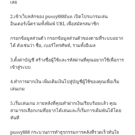
เลย
2.เข้าเว็บหลักของ pussy888fun เปิดโปรแกรมเล่น
อินเตอร์เน็ตรวมทั้งพิมพ์ URL เพื่อสมัครสมาชิก
กรอกข้อมูลส่วนตัว กรอกข้อมูลส่วนตัวของตามที่ระบบอยาก
ได้ ดังเช่นว่า ชื่อ, เบอร์โทรศัพท์, รวมทั้งอีเมล
3.ตั้งค่าบัญชี สร้างชื่อผู้ใช้และรหัสผ่านที่คุณอยากใช้เพื่อการ
เข้าสู่ระบบ
4.ทำการฝากเงิน เพิ่มเติมเงินไปสู่บัญชีผู้ใช้ของคุณเพื่อเริ่ม
เล่นเกม
5.เริ่มเล่นเกม ภายหลังที่คุณทำฝากเงินเรียบร้อยแล้ว คุณ
สามารถเลือกเกมที่อยากได้เล่นและก็เริ่มการเดิมพันได้โดย
ทันที
pussy888 กระบวนการทำธุรกรรมการคลังที่รวดเร็วทันใจ