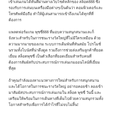
เข้าเล่นเกมได้ทันทีผ่านทางเว็บไซต์หลักของ สล็อต888 ซึ่ง
รองรับการเล่นบนเครื่องมือต่างๆเป็นต้นว่า คอมพิวเตอร์และ
โทรศัพท์มือถือ ทำให้ผู้เล่นสามารถเข้าถึงเกมได้ทุกที่ที่
ต้องการ
แพลตฟอร์มเกม พุซซี่888 ที่มอบความสนุกสนานและก็
จังหวะสำหรับในการชนะรางวัลใหญ่ที่ไม่มีใครเหมือน ด้วย
ความมากมายของเกม ระบบการเดิมพันที่ทันสมัย โปรโมชั่
นรวมทั้งโบนัสที่น่าดึงดูด รวมถึงการช่วยส่งเสริมลูกค้าที่ยอด
เยี่ยม สล็อตพุซซี่ เป็นตัวเลือกที่ยอดเยี่ยมสำหรับคนที่
ต้องการสัมผัสกับประสบการณ์การเล่นเกมออนไลน์ที่เยี่ยม
ที่สุด
ถ้าคุณกำลังมองหาแนวทางการใหม่สำหรับการสนุกสนาน
และได้โอกาสในการชนะรางวัลใหญ่ อย่ารอคอยช้า ลองเข้า
มาสัมผัสประสบการณ์การเล่นเกมใน สล็อต พุซซี่ วันนี้ และ
เตรียมให้พร้อมในการเดินทางที่เต็มไปด้วยความสนุกรวมทั้ง
โอกาสสำหรับเพื่อการได้กำไรที่ไม่จบไม่สิ้น!