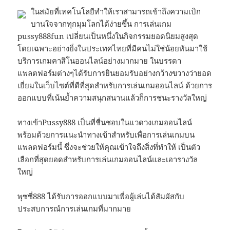
ในสมัยที่เทคโนโลยีทำให้เราสามารถเข้าถึงความเบิก
บานใจจากทุกมุมโลกได้ง่ายขึ้น การเล่นเกม
pussy888fun เปลี่ยนเป็นหนึ่งในกิจกรรมยอดนิยมสูงสุด
โดยเฉพาะอย่างยิ่งในประเทศไทยที่มีคนไม่ใช่น้อยหันมาใช้
บริการเกมคาสิโนออนไลน์อย่างมากมาย ในบรรดา
แพลตฟอร์มต่างๆได้รับการยินยอมรับอย่างกว้างขวางว่ายอด
เยี่ยมในเว็บไซต์ที่ดีที่สุดสำหรับการเล่นเกมออนไลน์ ด้วยการ
ออกแบบที่เน้นย้ำความสนุกสนานแล้วก็การชนะรางวัลใหญ่
ทางเข้าPussy888 เป็นที่ชื่นชอบในแวดวงเกมออนไลน์
พร้อมด้วยการแนะนำทางเข้าสำหรับเพื่อการเล่นเกมบน
แพลตฟอร์มนี้ ซึ่งจะช่วยให้คุณเข้าใจถึงสิ่งที่ทำให้ เป็นตัว
เลือกที่สุดยอดสำหรับการเล่นเกมออนไลน์และเอารางวัล
ใหญ่
พุซซี่888 ได้รับการออกแบบมาเพื่อผู้เล่นได้สัมผัสกับ
ประสบการณ์การเล่นเกมที่มากมาย