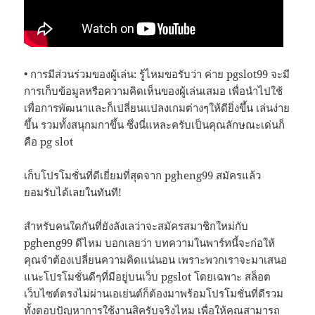
• การมีส่วนร่วมของผู้เล่น: รู้ไหมขอรับว่า ค่าย pgslot99 จะมี
การเก็บข้อมูลหรือความคิดเห็นของผู้เล่นเสมอ เพื่อนำไปใช้
เพื่อการพัฒนาและก็เปลี่ยนแปลงเกมต่างๆให้ดียิ่งขึ้น เล่นง่าย
ขึ้น รวมทั้งสนุกมกาขึ้น ซึ่งนี่แหละครับเป็นคุณลักษณะเด่นก็
คือ pg slot
เก็บโปรโมชั่นที่ดีเยี่ยมที่สุดจาก pgheng99 สมัครแล้ว
ยอมรับได้เลยในทันที!
สำหรับคนใดกันที่ยังลังเลว่าจะสมัครสมาชิกใหม่กับ
pgheng99 ดีไหม บอกเลยว่า บทความในพาร์ทนี้จะก่อให้
คุณจำต้องเปลี่ยนความคิดแน่นอน เพราะพวกเราจะมาเสนอ
แนะโปรโมชั่นดีๆที่มีอยู่บนเว็บ pgslot โดยเฉพาะ สล็อต
เว็บไซต์ตรงไม่ผ่านเอเย่นต์ก็ต้องมาพร้อมโปรโมชั่นที่ดีรวม
ทั้งตอบปัญหาการใช้งานสิครับจริงไหม เพื่อให้คุณสามารถ