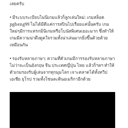
เลยครับ
• มีระบบระเบียบไม่นิเกมแล้วก็ลูกเล่นใหม่: เกมสล็อต
pgheng99 ไม่ได้มีดีแค่การสปินไปเรื่อยแค่นั้นครับ เกม
ใหม่ๆมีการแทรกมินิเกมหรือโบนัสพิเศษเยอะมาก ซึ่งทำให้
เกมมีความน่าดึงดูดใจรวมทั้งน่าเล่นมากยิ่งขึ้นด้วยด้วย
เหมือนกัน
• รองรับหลายภาษา: ความที่ตัวเกมมีการรองรับหลายภาษา
ไม่ว่าจะเป็นอังกฤษ จีน ประเทศญี่ปุ่น ไทย แล้วก็ฯลฯ ทำให้
ตัวเกมรองรับผู้เล่นจากทุกมุมโลก เจาะตลาดได้ทั้งทวีป
เอเชีย ยุโรป รวมทั้งโซนละตินอเมริกาอีกด้วย