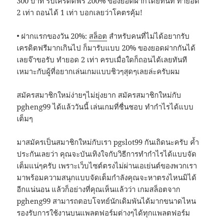
300 บาท รับเครดิตฟรี 200% ของยอดฝากโดยทันที ทำยอด
2 เท่า ถอนได้ 1 เท่า บอกเลยว่าโคตรคุ้ม!
• ฝากแรกของวัน 20%:
สล็อต
สำหรับคนที่ไม่ได้อยากรับ
เครดิตฟรีมากเกินไป ก็มารับแบบ 20% ของยอดฝากกันได้
เลยจ๊าขอรับ ทำยอด 2 เท่า ครบเมื่อใดก็ถอนได้เลยทันที
เหมาะกับผู้ที่อยากเล่นเกมแบบชิวๆสุดๆเลยล่ะครับผม
สมัครสมาชิกใหม่ง่ายๆไม่ยุ่งยาก สมัครสมาชิกใหม่กับ
pgheng99 ได้แล้ววันนี้ เล่นเกมที่ชื่นชอบ ทำกำไรได้แบบ
เต็มๆ
มาสมัครเป็นสมาชิกใหม่กับเรา pgslot99 กันเถิดนะครับ ค้ำ
ประกันเลยว่า คุณจะบันเทิงใจกับวิธีการทำกำไรได้แบบจัด
เต็มแน่ๆครับ เพราะเว็บไซต์ตรงไม่ผ่านเอเย่นต์ของพวกเรา
มาพร้อมความสนุกแบบจัดเต็มกำลังคุณจะหาตรงไหนมิได้
อีกแน่นอน แล้วก็อย่างที่คุณเห็นแล้วว่า เกมสล็อตจาก
pgheng99 สามารถตอบโจทย์นักเดิมพันได้มากขนาดไหน
รองรับการใช้งานบนแพลตฟอร์มต่างๆได้ทุกแพลตฟอร์ม