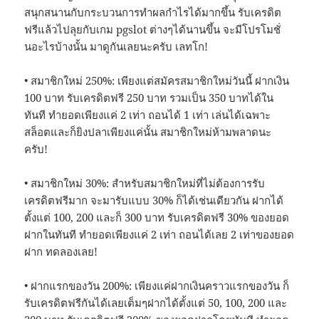
สนุกสนานกับกระบวนการทำผลกำไรได้มากขึ้น รับเครดิต
ฟรีแล้วไปลุยกับเกม pgslot ต่างๆได้นานขึ้น จะมีโปรโมชั่
นอะไรบ้างนั้น มาดูกันเลยนะครับ เลทโก!
• สมาชิกใหม่ 250%: เพียงแต่สมัครสมาชิกใหม่วันนี้ ฝากเงิน
100 บาท รับเครดิตฟรี 250 บาท รวมเป็น 350 บาทได้ใน
ทันที ทำยอดเพียงแค่ 2 เท่า ถอนได้ 1 เท่า เล่นได้เฉพาะ
สล็อตและก็ยิงปลาเพียงแค่นั้น สมาชิกใหม่ห้ามพลาดนะ
ครับ!
• สมาชิกใหม่ 30%: สำหรับสมาชิกใหม่ที่ไม่ต้องการรับ
เครดิตฟรีมาก จะมารับแบบ 30% ก็ได้เช่นเดียวกัน ฝากได้
ตั้งแต่ 100, 200 และก็ 300 บาท รับเครดิตฟรี 30% ของยอด
ฝากในทันที ทำยอดเพียงแค่ 2 เท่า ถอนได้เลย 2 เท่าของยอด
ฝาก ทดลองเลย!
• ฝากแรกของวัน 200%: เพียงแค่ฝากเงินคราวแรกของวัน ก็
รับเครดิตฟรีกันได้เลยเต็มๆฝากได้ตั้งแต่ 50, 100, 200 และ