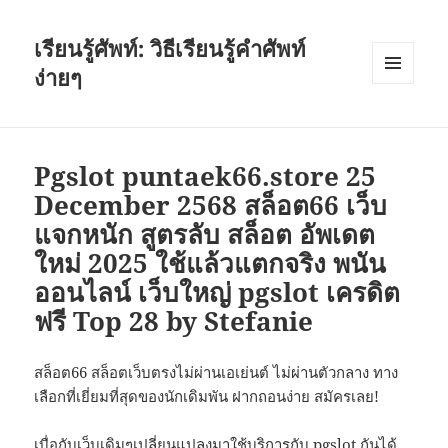
เรียนรู้ศัพท์: วิธีเรียนรู้คำศัพท์
ง่ายๆ
เมนู
และวิด
เจ็ต
Pgslot puntaek66.store 25
December 2568 สล็อต66 เว็บ
แจกหนัก สูตรลับ สล็อต อัพเดต
ใหม่ 2025 ใช้แล้วแตกจริง พนัน
ออนไลน์ เว็บใหญ่ pgslot เครดิต
ฟรี Top 28 by Stefanie
สล็อต66 สล็อตเว็บตรงไม่ผ่านเอเย่นต์ ไม่ผ่านตัวกลาง ทาง
เลือกที่เยี่ยมที่สุดของนักเดิมพัน ฝากถอนง่าย สมัครเลย!
เบื่อกับเว็บเดิมๆเปลี่ยนแปลงมาใช้บริการกับ pgslot กันได้