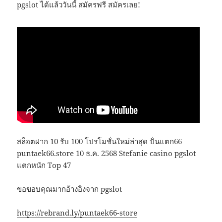
pgslot ได้แล้ววันนี้ สมัครฟรี สมัครเลย!
สล็อตฝาก 10 รับ 100 โปรโมชั่นใหม่ล่าสุด ปั่นแตก66
puntaek66.store 10 ธ.ค. 2568 Stefanie casino pgslot
แตกหนัก Top 47
ขอขอบคุณมากอ้างอิงจาก
pgslot
https://rebrand.ly/puntaek66-store