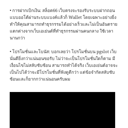
• การฝากเบิกเงิน: สล็อต66 เว็บตรงจะรองรับระบบฝากถอน
แบบออโต้ผ่านระบบแบงค์แล้วก็ Wallet โดยเฉพาะอย่างยิ่ง
ทำให้คุณสามารถทำธุรกรรมได้อย่างเร็วและไม่เป็นอันตราย
แตกต่างจากเว็บเอเย่นต์ที่ทำธุรกรรมผ่านคนกลาง ใช้เวลา
นานกว่า
• โปรโมชั่นและโบนัส: บอกเลยว่า โปรโมชั่นบน pgslot เว็บ
นั่นดียิ่งกว่าแน่นอนขอรับ ไม่ว่าจะเป็นโปรโมชั่นใดก็ตาม มี
เงื่อนไขไม่สลับซับซ้อน สามารถทำได้จริง เว็บเอเย่นต์อาจจะ
เป็นไปได้ว่าจะมีโปรโมชั่นที่ฟังดูดีกว่า แต่ข้อจำกัดสลับซับ
ซ้อนและก็ยากกว่าแน่นอนครับผม