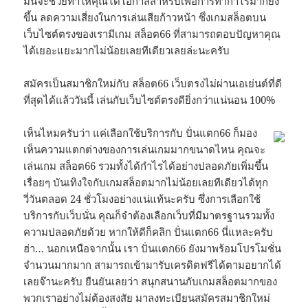
มันจะช่วยทำให้คุณได้โอกาสสำหรับเพื่อการทำกำไรมากยิ่ง
ขึ้น ลดความเสี่ยงในการเล่นเสียก้าวหน้า ซึ่งเกมสล็อตบน
เว็บไซต์ตรงของเรามีเกม สล็อต66 ที่สามารถตอบปัญหาคุณ
ได้เยอะแยะมากไม่น้อยเลยทีเดียวเลยล่ะนะครับ
สมัครเป็นสมาชิกใหม่กับ สล็อต66 เว็บตรงไม่ผ่านเอเย่นต์ที่ดี
ที่สุดได้แล้ววันนี้ เล่นกับเว็บไซต์ตรงดียิ่งกว่าแน่นอน 100%
เห็นไหมครับว่า แค่เลือกใช้บริการกับ ปั่นแตก66 ก็มอง
เห็นความแตกต่างของการเล่นเกมมากขนาดไหน คุณจะ
เล่นเกม สล็อต66 รวมทั้งได้กำไรได้อย่างปลอดภัยเพิ่มขึ้น
เรื่อยๆ บันเทิงใจกับเกมสล็อตมากไม่น้อยเลยทีเดียวได้ทุก
วี่วันตลอด 24 ชั่วโมงอย่างแน่แท้นะครับ ซึ่งการเลือกใช้
บริการกับเว็บนั่น คุณก็จำต้องเลือกเว็บที่มีมาตรฐานรวมทั้ง
ความปลอดภัยด้วย หากให้ดีก็คลิก ปั่นแตก66 นี่แหละครับ
ฮ่า… นอกเหนือจากนั้น เรา ปั่นแตก66 ยังมาพร้อมโปรโมชั่น
จำนวนมากมาก สามารถเข้ามารับเครดิตฟรีได้ตามอยากได้
เลยจ๊านะครับ ยืนยันเลยว่า สนุกสนานกับเกมสล็อตมากของ
พวกเราอย่างไม่ต้องสงสัย มาลงทะเบียนสมัครสมาชิกใหม่