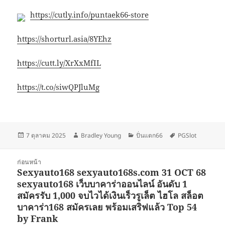
https://cutly.info/puntaek66-store
https://shorturl.asia/8YEhz
https://cutt.ly/XrXxMfIL
https://t.co/siwQPJluMg
เขียน
ผู้
หมวด
ป้าย
7 ตุลาคม 2025
Bradley Young
ปั่นแตก66
PGSlot
เมื่อ
เขียน
หมู่
กำกับ
แนะแนว
ก่อนหน้า
เรื่อง
Sexyauto168 sexyauto168s.com 31 OCT 68
เรื่อง
sexyauto168 เว็บบาคาร่าออนไลน์ อันดับ 1
ก่อน
สมัครรับ 1,000 จบไวได้เงินเร็วรูเล็ต ไฮโล สล็อต
หน้า:
บาคาร่า168 สมัครเลย พร้อมเสริฟแล้ว Top 54
by Frank