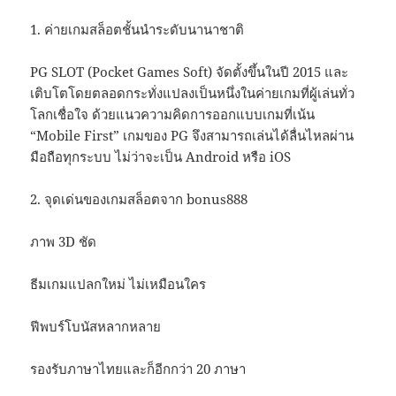
1. ค่ายเกมสล็อตชั้นนำระดับนานาชาติ
PG SLOT (Pocket Games Soft) จัดตั้งขึ้นในปี 2015 และ
เติบโตโดยตลอดกระทั่งแปลงเป็นหนึ่งในค่ายเกมที่ผู้เล่นทั่ว
โลกเชื่อใจ ด้วยแนวความคิดการออกแบบเกมที่เน้น
“Mobile First” เกมของ PG จึงสามารถเล่นได้ลื่นไหลผ่าน
มือถือทุกระบบ ไม่ว่าจะเป็น Android หรือ iOS
2. จุดเด่นของเกมสล็อตจาก bonus888
ภาพ 3D ชัด
ธีมเกมแปลกใหม่ ไม่เหมือนใคร
ฟีพบร์โบนัสหลากหลาย
รองรับภาษาไทยและก็อีกกว่า 20 ภาษา