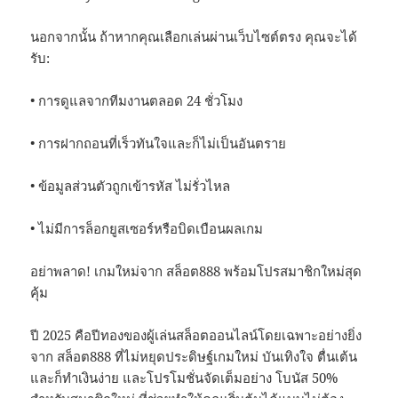
นอกจากนั้น ถ้าหากคุณเลือกเล่นผ่านเว็บไซต์ตรง คุณจะได้
รับ:
• การดูแลจากทีมงานตลอด 24 ชั่วโมง
• การฝากถอนที่เร็วทันใจและก็ไม่เป็นอันตราย
• ข้อมูลส่วนตัวถูกเข้ารหัส ไม่รั่วไหล
• ไม่มีการล็อกยูสเซอร์หรือบิดเบือนผลเกม
อย่าพลาด! เกมใหม่จาก สล็อต888 พร้อมโปรสมาชิกใหม่สุด
คุ้ม
ปี 2025 คือปีทองของผู้เล่นสล็อตออนไลน์โดยเฉพาะอย่างยิ่ง
จาก สล็อต888 ที่ไม่หยุดประดิษฐ์เกมใหม่ บันเทิงใจ ตื่นเต้น
และก็ทำเงินง่าย และโปรโมชั่นจัดเต็มอย่าง โบนัส 50%