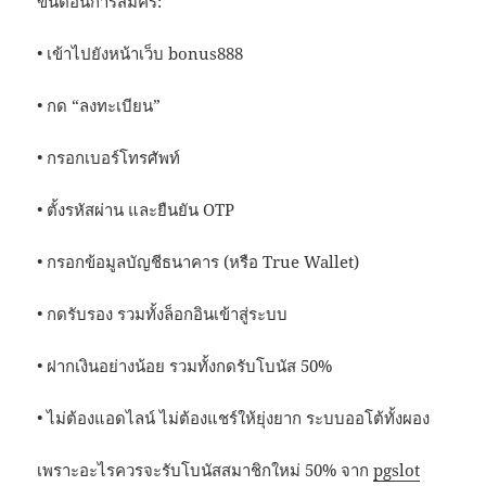
ขั้นตอนการสมัคร:
• เข้าไปยังหน้าเว็บ bonus888
• กด “ลงทะเบียน”
• กรอกเบอร์โทรศัพท์
• ตั้งรหัสผ่าน และยืนยัน OTP
• กรอกข้อมูลบัญชีธนาคาร (หรือ True Wallet)
• กดรับรอง รวมทั้งล็อกอินเข้าสู่ระบบ
• ฝากเงินอย่างน้อย รวมทั้งกดรับโบนัส 50%
• ไม่ต้องแอดไลน์ ไม่ต้องแชร์ให้ยุ่งยาก ระบบออโต้ทั้งผอง
เพราะอะไรควรจะรับโบนัสสมาชิกใหม่ 50% จาก
pgslot