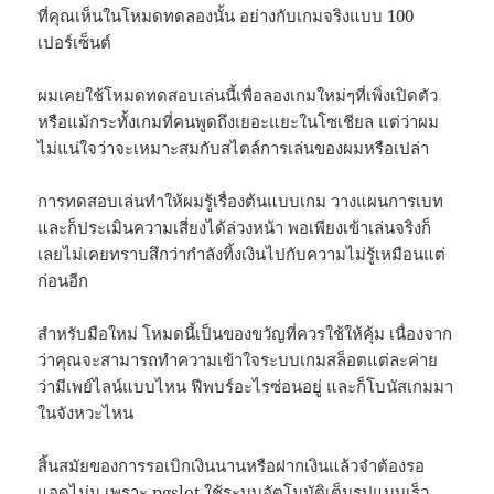
ที่คุณเห็นในโหมดทดลองนั้น อย่างกับเกมจริงแบบ 100
เปอร์เซ็นต์
ผมเคยใช้โหมดทดสอบเล่นนี้เพื่อลองเกมใหม่ๆที่เพิ่งเปิดตัว
หรือแม้กระทั้งเกมที่คนพูดถึงเยอะแยะในโซเชียล แต่ว่าผม
ไม่แน่ใจว่าจะเหมาะสมกับสไตล์การเล่นของผมหรือเปล่า
การทดสอบเล่นทำให้ผมรู้เรื่องต้นแบบเกม วางแผนการเบท
และก็ประเมินความเสี่ยงได้ล่วงหน้า พอเพียงเข้าเล่นจริงก็
เลยไม่เคยทราบสึกว่ากำลังทิ้งเงินไปกับความไม่รู้เหมือนแต่
ก่อนอีก
สำหรับมือใหม่ โหมดนี้เป็นของขวัญที่ควรใช้ให้คุ้ม เนื่องจาก
ว่าคุณจะสามารถทำความเข้าใจระบบเกมสล็อตแต่ละค่าย
ว่ามีเพย์ไลน์แบบไหน ฟีพบร์อะไรซ่อนอยู่ และก็โบนัสเกมมา
ในจังหวะไหน
สิ้นสมัยของการรอเบิกเงินนานหรือฝากเงินแล้วจำต้องรอ
แอดไม่น เพราะ pgslot ใช้ระบบอัตโนมัติเต็มรูปแบบเร็ว