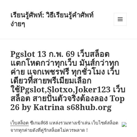
เรียนรู้ศัพท์: วิธีเรียนรู้คำศัพท์
ง่ายๆ
เมนู
และวิด
เจ็ต
Pgslot 13 ก.พ. 69 เว็บสล็อต
แตกโหดกว่าทุกเว็บ มันส์กว่าทุก
ค่าย แจกเพชรฟรี ทุกชั่วโมง เว็บ
เดียวที่สายพรีเมียมเลือก
ใช้Pgslot,Slotxo,Joker123 เว็บ
สล็อต สายปั่นตัวจริงต้องลอง Top
26 by Katrina s68hub.org
เว็บสล็อต
ซีเกมส์68 แหล่งรวมทางเข้าเล่น เว็บไซต์สล็อต
จากทุกค่ายดังที่คู่รักสล็อตไม่ควรพลาด !