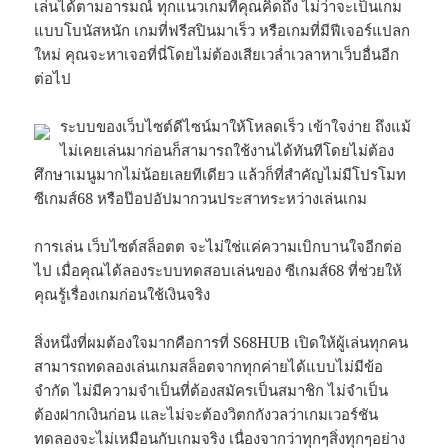
เล่นได้ตามอารมณ์ ทุกแนวเกมที่คุณคิดถึง ไม่ว่าจะเป็นเกม
แบบโบนัสหนัก เกมที่ฟรีสปินมาเร็ว หรือเกมที่มีฟีเจอร์แปลก
ใหม่ คุณจะหาเจอที่นี่โดยไม่ต้องเสียเวล่ำเวลาหาเว็บอื่นอีก
ต่อไป
ระบบของเว็บไซต์ดีไซน์มาให้โหลดเร็ว เข้าใจง่าย ถึงแม้
ไม่เคยเล่นมาก่อนก็สามารถใช้งานได้ทันทีโดยไม่ต้อง
ศึกษาเมนูมากไม่น้อยเลยทีเดียว แล้วก็ที่สำคัญไม่มีโปรโมท
ซีเกมส์68 หรือป๊อปอัปมากวนประสาทระหว่างเล่นเกม
การเล่น เว็บไซต์สล็อตต จะไม่ใช่แค่ความเบิกบานใจอีกต่อ
ไป เมื่อคุณได้ลองระบบทดสอบเล่นของ ซีเกมส์68 ที่ช่วยให้
คุณรู้เรื่องเกมก่อนใช้เงินจริง
สิ่งหนึ่งที่ผมต้องใจมากคือการที่ S68HUB เปิดให้ผู้เล่นทุกคน
สามารถทดลองเล่นเกมสล็อตจากทุกค่ายได้แบบไม่มีข้อ
จำกัด ไม่มีความจำเป็นที่ต้องสมัครเป็นสมาชิก ไม่จำเป็น
ต้องฝากเงินก่อน และไม่จะต้องวิตกกังวลว่าเกมเวอร์ชัน
ทดลองจะไม่เหมือนกับเกมจริง เนื่องจากว่าทุกๆสิ่งทุกๆอย่าง