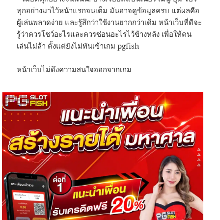
ทุกอย่างมาไว้หน้าแรกจนเต็ม มันอาจดูข้อมูลครบ แต่ผลคือ
ผู้เล่นพลาดง่าย และรู้สึกว่าใช้งานยากกว่าเดิม หน้าเว็บที่ดีจะ
รู้ว่าควรโชว์อะไรและควรซ่อนอะไรไว้ข้างหลัง เพื่อให้คน
เล่นไม่ล้า ตั้งแต่ยังไม่ทันเข้าเกม pgfish
หน้าเว็บไม่ดึงความสนใจออกจากเกม