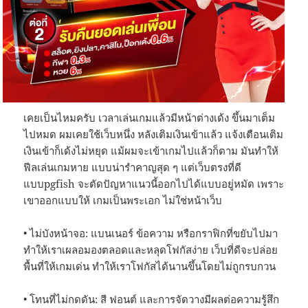
เคยเป็นไหมครับ เวลาเล่นเกมแล้วมีหน้าต่างเด้ง ขึ้นมาเต็ม
ไปหมด ผมเคยใช้เว็บหนึ่ง หลังเติมเงินเข้าแล้ว แจ้งเตือนเติม
เงินเข้าก็เด้งไม่หยุด แม้ผมจะเข้าเกมไปแล้วก็ตาม มันทำให้
ฟีลเล่นเกมหาย แบบน่ารำคาญสุด ๆ แต่เว็บตรงที่ดี
แบบpgfish จะตัดปัญหาแนวนี้ออกไปได้แบบอยู่หมัด เพราะ
เขาออกแบบให้ เกมเป็นพระเอก ไม่ใช่หน้าเว็บ
• ไม่บังหน้าจอ: แบนเนอร์ ข้อความ หรือกราฟิกที่ขยับไปมา
ทำให้เราเผลอมองตลอดและหลุดโฟกัสง่าย เว็บที่ดีจะปล่อย
พื้นที่ให้เกมเด่น ทำให้เราโฟกัสได้นานขึ้นโดยไม่ถูกรบกวน
• โทนที่ไม่กดดัน: สี ฟอนต์ และการจัดวางมีผลต่อความรู้สึก