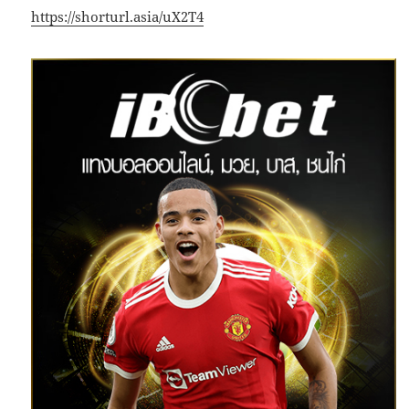
https://shorturl.asia/uX2T4