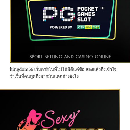
kingdom66 เว็บคาสิโนที่ไม่ได้มีดีแค่ชื่อ ลองแล้วถึงเข้าใจ
ว่าเว็บที่คนพูดถึงมากมันแตกต่างยังไง