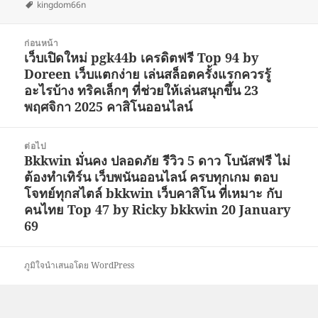
เมื่อ
ป้าย
เขียน
หมู่
kingdom66n
กำกับ
แนะแนว
ก่อนหน้า
เรื่อง
เว็บเปิดใหม่ pgk44b เครดิตฟรี Top 94 by
เรื่อง
Doreen เว็บแตกง่าย เล่นสล็อตครั้งแรกควรรู้
ก่อน
อะไรบ้าง ทริคเล็กๆ ที่ช่วยให้เล่นสนุกขึ้น 23
หน้า:
พฤศจิกา 2025 คาสิโนออนไลน์
ต่อไป
Bkkwin มั่นคง ปลอดภัย รีวิว 5 ดาว โบนัสฟรี ไม่
เรื่อง
ต้องทำเทิร์น เว็บพนันออนไลน์ ครบทุกเกม ตอบ
ต่อ
โจทย์ทุกสไตล์ bkkwin เว็บคาสิโน ที่เหมาะ กับ
ไป:
คนไทย Top 47 by Ricky bkkwin 20 January
69
ภูมิใจนำเสนอโดย WordPress