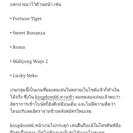
แตกง่ายมาไว้ด้านหน้า เช่น
• Fortune Tiger
• Sweet Bonanza
• Roma
• Mahjong Ways 2
• Lucky Neko
เกมกลุ่มนี้เป็นเกมที่ผมเคยเล่นในหลายเว็บไซต์แล้วก็ทำเงิน
ได้จริง ซึ่งใน
kingdom66 ทางเข้า
ผมทดลองเล่นแล้วพบว่า
อัตราการเข้าโบนัสก็ยังดีเหมือนเดิม และไม่มีความคิดว่า
โดนปรับลดอัตราจ่ายข้างหลังสมัครใหม่เลย
kingdom66 หน้าเกมไม่กระตุก เล่นลื่นถึงแม้ในโทรศัพท์มือ
ถือรุ่นกึ่งกลาง เน็ตไม่ต้องแรงก็เล่นได้แบบไม่สะดุด