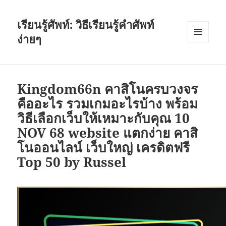
เรียนรู้ศัพท์: วิธีเรียนรู้คำศัพท์
ง่ายๆ
เมนู
และวิด
เจ็ต
Kingdom66n คาสิโนครบวงจร
คืออะไร รวมเกมอะไรบ้าง พร้อม
วิธีเลือกเว็บให้เหมาะกับคุณ 10
NOV 68 website แตกง่าย คาสิ
โนออนไลน์ เว็บใหญ่ เครดิตฟรี
Top 50 by Russel