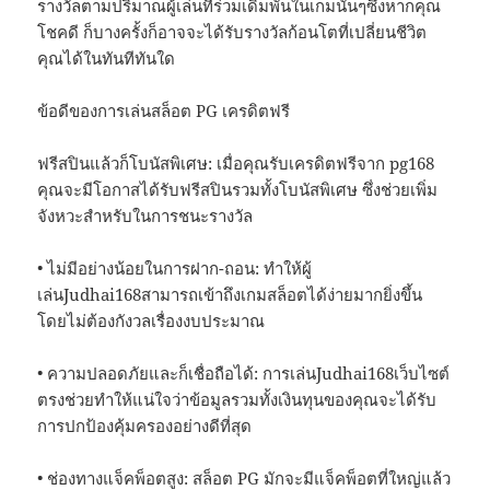
รางวัลตามปริมาณผู้เล่นที่ร่วมเดิมพันในเกมนั้นๆซึ่งหากคุณ
โชคดี ก็บางครั้งก็อาจจะได้รับรางวัลก้อนโตที่เปลี่ยนชีวิต
คุณได้ในทันทีทันใด
ข้อดีของการเล่นสล็อต PG เครดิตฟรี
ฟรีสปินแล้วก็โบนัสพิเศษ: เมื่อคุณรับเครดิตฟรีจาก pg168
คุณจะมีโอกาสได้รับฟรีสปินรวมทั้งโบนัสพิเศษ ซึ่งช่วยเพิ่ม
จังหวะสำหรับในการชนะรางวัล
• ไม่มีอย่างน้อยในการฝาก-ถอน: ทำให้ผู้
เล่นJudhai168สามารถเข้าถึงเกมสล็อตได้ง่ายมากยิ่งขึ้น
โดยไม่ต้องกังวลเรื่องงบประมาณ
• ความปลอดภัยและก็เชื่อถือได้: การเล่นJudhai168เว็บไซต์
ตรงช่วยทำให้แน่ใจว่าข้อมูลรวมทั้งเงินทุนของคุณจะได้รับ
การปกป้องคุ้มครองอย่างดีที่สุด
• ช่องทางแจ็คพ็อตสูง: สล็อต PG มักจะมีแจ็คพ็อตที่ใหญ่แล้ว