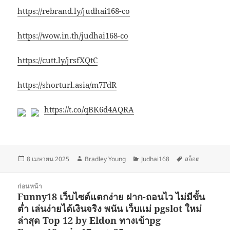
https://rebrand.ly/judhai168-co
https://wow.in.th/judhai168-co
https://cutt.ly/jrsfXQtC
https://shorturl.asia/m7FdR
https://t.co/qBK6d4AQRA
เขียน
ผู้
หมวด
ป้าย
8 เมษายน 2025
Bradley Young
Judhai168
สล็อต
เมื่อ
เขียน
หมู่
กำกับ
แนะแนว
ก่อนหน้า
เรื่อง
Funny18 เว็บไซต์แตกง่าย ฝาก-ถอนไว ไม่มีขั้น
เรื่อง
ต่ำ เล่นง่ายได้เงินจริง พนัน เว็บแม่ pgslot ใหม่
ก่อน
ล่าสุด Top 12 by Eldon ทางเข้าpg
หน้า: