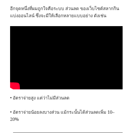
อีกจุดหนึ่งที่ผมถูกใจคือระบบ ส่วนลด ของเว็บไซต์สลากกิน
แบ่งออนไลน์ ซึ่งจะมีให้เลือกหลายแบบอย่าง ดังเช่น
• อัตราจ่ายสูง แต่ว่าไม่มีส่วนลด
• อัตราจ่ายน้อยลงบางส่วน แม้กระนั้นได้ส่วนลดเพิ่ม 10–
20%