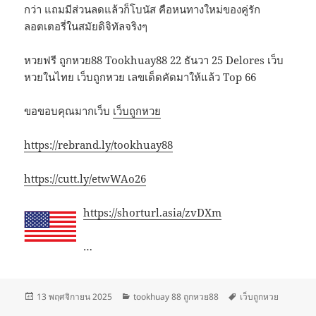
กว่า แถมมีส่วนลดแล้วก็โบนัส คือหนทางใหม่ของคู่รัก
ลอตเตอรี่ในสมัยดิจิทัลจริงๆ
หวยฟรี ถูกหวย88 Tookhuay88 22 ธันวา 25 Delores เว็บ
หวยในไทย เว็บถูกหวย เลขเด็ดคัดมาให้แล้ว Top 66
ขอขอบคุณมากเว็บ
เว็บถูกหวย
https://rebrand.ly/tookhuay88
https://cutt.ly/etwWAo26
https://shorturl.asia/zvDXm
…
เขียน
หมวด
ป้าย
13 พฤศจิกายน 2025
tookhuay 88 ถูกหวย88
เว็บถูกหวย
เมื่อ
หมู่
กำกับ