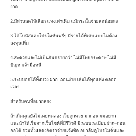
งวด
2.มีส่วนลดให้เลือก แทงเท่าเดิม แม้กระนั้นจ่ายลดน้อยลง
3.ได้โบนัสและโปรโมชั่นฟรีๆ มีรายได้พิเศษแบบไม่ต้อง
ลงทุนเพิ่ม
4.สะดวกและไม่เป็นอันตรายกว่า ไม่มีโพยกระดาษ ไม่มี
ปัญหาเจ้ามือหนี
5.ระบบออโต้ทั้งปวง ฝาก–ถอนง่าย เล่นได้ทุกแห่ง ตลอด
เวลา
สำหรับคนที่อยากลอง
ถ้าเกิดคุณยังไม่เคยทดลอง เว็บถูกหวย มาก่อน ผมอยาก
แนะนำให้เริ่มจากเว็บไซต์ที่มีรีวิวดี มีระบบระเบียบฝาก–ถอน
ออโต้ รวมทั้งแสดงอัตราจ่ายแจ้งชัด อย่าลืมดูโปรโมชั่นและ