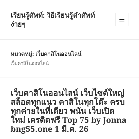
เรียนรู้ศัพท์: วิธีเรียนรู้คำศัพท์
ง่ายๆ
เมนู
และวิด
เจ็ต
หมวดหมู่:
เว็บคาสิโนออนไลน์
เว็บคาสิโนออนไลน์
เว็บคาสิโนออนไลน์ เว็บไซต์ใหญ่
สล็อตทุกแนว คาสิโนทุกโต๊ะ ครบ
ทุกค่ายในที่เดียว พนัน เว็บเปิด
ใหม่ เครดิตฟรี Top 75 by Jonna
bng55.one 1 มี.ค. 26