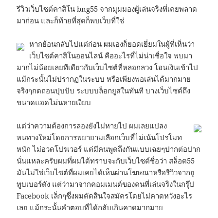
รีวิวเว็บไซต์คาสิโน bng55 จากมุมมองผู้เล่นจริงที่เคยพลาด
มาก่อน และก็ท้ายที่สุดก็พบเว็บที่ใช่
หากย้อนกลับไปแต่ก่อน ผมเองก็ยอดเยี่ยมในผู้ที่เห็นว่า
เว็บไซต์คาสิโนออนไลน์ คืออะไรที่ไม่น่าเชื่อใจ พบมา
มากไม่น้อยเลยทีเดียวกับเว็บไซต์ที่หลอกลวง โอนเงินเข้าไป
แม้กระนั้นไม่ปรากฏในระบบ หรือเพียงพอเล่นได้มากมาย
จริงๆกดถอนปุบปับ ระบบบล็อกยูสในทันที บางเว็บไซต์ถึง
ขนาดแอดไม่นหายเงียบ
แต่ว่าความต้องการลองยังไม่หายไป ผมเลยแปลง
หนทางใหม่โดยการพยายามเลือกเว็บที่ไม่เน้นโปรโมท
หนัก ไม่อวดโปรเวอร์ แต่มีคนพูดถึงกันแบบเฉยๆปากต่อปาก
นั่นแหละครับผมที่ผมได้ทราบจะกับเว็บไซต์ชื่อว่า สล็อต55
มันไม่ใช่เว็บไซต์ที่ผมเคยได้เห็นผ่านโฆษณาหรือรีวิวจากยู
ทูบเบอร์ดัง แต่ว่ามาจากคอมเมนต์ของคนที่เล่นจริงในกรุ๊ป
Facebook เล็กๆซึ่งผมตัดสินใจสมัครโดยไม่คาดหวังอะไร
เลย แม้กระนั้นคำตอบที่ได้กลับเกินคาดมากมาย