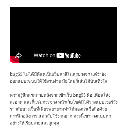
bng55 ไม่ได้มีดีแค่เป็นเว็บคาสิโนครบวงจร แต่ว่ายัง
ออกแบบระบบให้ใช้งานง่าย มือใหม่ก็เล่นได้บันเทิงใจ
ความรู้สึกแรกภายหลังจากเข้าเว็บ bng55 คือ เตียนโล่ง
สะอาด และก็แจ่มกระจ่าง หน้าเว็บไซต์มิได้วางแบบเวอร์วัง
ราวกับบางเว็บที่เพียรพยายามทำให้มองน่าเชื่อถือด้วย
กราฟิกอลังการ แต่กลับใช้งานยาก ตรงนี้เขาวางแบบทุก
อย่างให้เรียบง่ายและถูกจุด