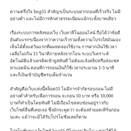
ความตรึงใจ bng55 สำคัญๆเป็นระบบฝากถอนที่เร็วจริง ไม่มี
อย่างต่ำ และไม่มีการหักค่าธรรมเนียมแม้กระทั้งบาทเดียว
เรื่องระบบการคลังของเว็บ เว็บคาสิโนออนไลน์ ถือได้ว่าข้อดี
อันดับแรกๆเนื่องจากว่าความเร็วรวมทั้งความโปร่งใสมันมอง
เห็นได้ตั้งแต่วันแรกที่ผมทดลองใช้งาน การฝากเงินใช้เวลา
เฉลี่ยไม่เกิน 15 วินาทีภายหลังจากโอน ระบบวิเคราะห์
อัตโนมัติแล้วเครดิตเข้ายูสทันที ไม่ต้องแจ้งสลิปหรือส่งแชท
หาแอดมิน ตอนที่การถอนเงินก็ใช้เวลาประมาณ 1-3 นาที
และก็เงินเข้าบัญชีครบเต็มจำนวน
สำคัญคือเว็บแห่งนี้สล็อต55 ไม่มีการจำกัดรอบถอน ไม่มี
อย่างต่ำสำหรับเพื่อการถอน จะถอน 50 บาท หรือ 10,000
บาทก็ทำเป็นโดยทันที ไม่มีเงื่อนไขหลบซ่อนอยู่ราวกับ
เว็บไซต์อื่นที่เคยเจอ ซึ่งมักจะพูดว่า จะต้องทำยอดเทิร์นก่อน
นะคะ แม้ว่าจะมิได้รับโปรโมชั่นเลยก็ตาม
โปรโมชั่นของเว็บไซต์ bng55 มีไม่มากเกินไป แต่ว่าใช้ได้