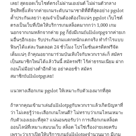
เลย! สุดยอดเว็บไซต์ตรงไม่ผ่านเอเย่นต์ ไม่ผ่านตัวกลาง
ลิขสิทธิ์แท้จากค่ายเกมระดับนานาชาติที่ดีที่สุดอย่าง pgslot
ค้ำประกันเลยว่า คุณจำเป็นต้องต้องใจแน่ๆ pgslot เว็บไซต์
ตรงเป็นเว็บที่เปิดให้บริการเกมสล็อตมากกว่า 1,000 เกม
นอกจากเกมหลักจากค่าย pg ก็ยังมีเกมfullslotpgจากค่ายเก
มอื่นๆอีกเยอะ รับประกันเกมแตกหนักแตกจริง ทำกำไรแบบ
ฟินๆได้แต่ละวันตลอด 24 ชั่วโมง โปรโมชั่นเครดิตฟรีจัด
เต็มแน่ๆ ถ้าคุณอยากมาร่วมบันเทิงใจกับพวกเราล่ะก็ สมัคร
เป็นสมาชิกใหม่ได้แล้ววันนี้ สมัครฟรี! ไร้ค่าธรรมเนียม ฝาก
ถอนไม่มีอย่างต่ำอีกด้วย อย่าคอยช้า สมัคร
สมาชิกfullslotpgเลย!
แนวทางเลือกเกม pgslot ให้เหมาะกับตัวเองมากที่สุด
ถ้าหากคุณเข้ามาเล่นfullslotpgกับพวกเราแล้วเกิดปัญหาที่
ว่า ไม่เคยรู้ว่าจะเลือกเกมไหนดี? ไม่ทราบว่าเกมไหนเหมาะ
กับตัวเองเยอะที่สุด? แน่นอนขอรับว่า การเลือกเกมสล็อต
ออนไลน์ที่เหมาะสมบนเว็บ สล็อต ไม่ใช่เรื่องง่ายเลยครับ
เพราะว่าเราเปิดให้บริการเกมfullslotpgจำนวนมาก มีเกม