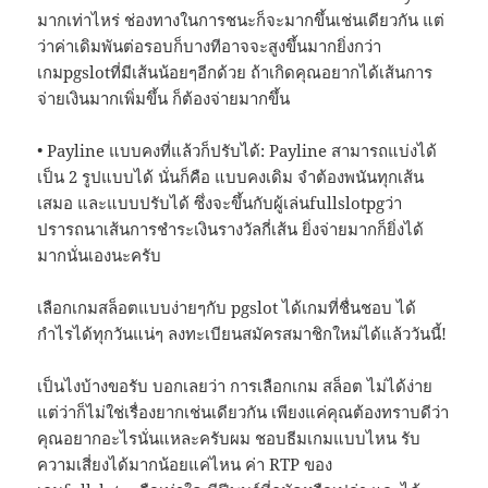
มากเท่าไหร่ ช่องทางในการชนะก็จะมากขึ้นเช่นเดียวกัน แต่
ว่าค่าเดิมพันต่อรอบก็บางทีอาจจะสูงขึ้นมากยิ่งกว่า
เกมpgslotที่มีเส้นน้อยๆอีกด้วย ถ้าเกิดคุณอยากได้เส้นการ
จ่ายเงินมากเพิ่มขึ้น ก็ต้องจ่ายมากขึ้น
• Payline แบบคงที่แล้วก็ปรับได้: Payline สามารถแบ่งได้
เป็น 2 รูปแบบได้ นั่นก็คือ แบบคงเดิม จำต้องพนันทุกเส้น
เสมอ และแบบปรับได้ ซึ่งจะขึ้นกับผู้เล่นfullslotpgว่า
ปรารถนาเส้นการชำระเงินรางวัลกี่เส้น ยิ่งจ่ายมากก็ยิ่งได้
มากนั่นเองนะครับ
เลือกเกมสล็อตแบบง่ายๆกับ pgslot ได้เกมที่ชื่นชอบ ได้
กำไรได้ทุกวันแน่ๆ ลงทะเบียนสมัครสมาชิกใหม่ได้แล้ววันนี้!
เป็นไงบ้างขอรับ บอกเลยว่า การเลือกเกม สล็อต ไม่ได้ง่าย
แต่ว่าก็ไม่ใช่เรื่องยากเช่นเดียวกัน เพียงแค่คุณต้องทราบดีว่า
คุณอยากอะไรนั่นแหละครับผม ชอบธีมเกมแบบไหน รับ
ความเสี่ยงได้มากน้อยแค่ไหน ค่า RTP ของ