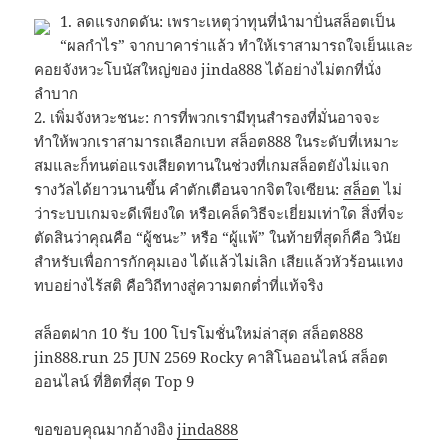
1. ลดแรงกดดัน: เพราะเหตุว่าทุนที่นำมาปั่นสล็อตเป็น
“ผลกำไร” จากบาคาร่าแล้ว ทำให้เราสามารถใจเย็นและ
คอยจังหวะโบนัสใหญ่ของ jinda888 ได้อย่างไม่ตกที่นั่ง
ลำบาก
2. เพิ่มจังหวะชนะ: การที่พวกเรามีทุนสำรองที่มั่นอาจจะ
ทำให้พวกเราสามารถเลือกเบท สล็อต888 ในระดับที่เหมาะ
สมและก็ทนต่อแรงเสียดทานในช่วงที่เกมสล็อตยังไม่แจก
รางวัลได้ยาวนานขึ้น คำตักเตือนจากจิตใจเซียน:
สล็อต
ไม่
ว่าระบบเกมจะดีเพียงใด หรือเคล็ดวิธีจะเยี่ยมเท่าใด สิ่งที่จะ
ตัดสินว่าคุณคือ “ผู้ชนะ” หรือ “ผู้แพ้” ในท้ายที่สุดก็คือ วินัย
สำหรับเพื่อการกักคุมเอง ได้แล้วไม่เลิก เสียแล้วหัวร้อนแทง
ทบอย่างไร้สติ คือวิถีทางสู่ความตกต่ำที่แท้จริง
สล็อตฝาก 10 รับ 100 โปรโมชั่นใหม่ล่าสุด สล็อต888
jin888.run 25 JUN 2569 Rocky คาสิโนออนไลน์ สล็อต
ออนไลน์ ที่ฮิตที่สุด Top 9
ขอขอบคุณมากอ้างอิง
jinda888