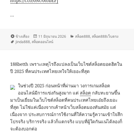
https://t.co/0NU0tobEFj
…
รูป
เขียน
หมวด
ข้างเคียง
11 มิถุนายน 2026
สล็อต888
,
สล็อต888เว็บตรง
แบบ
ป้าย
เมื่อ
หมู่
jinda888
,
สล็อตออนไลน์
เรื่อง
กำกับ
188betth เพราะเหตุไรถึงแปลงเป็นเว็บไซต์สล็อตยอดฮิตใน
ปี 2025 ที่คนประเทศไทยเทใจให้เยอะที่สุด
ในช่วงปี 2025 ก่อนหน้าที่ผ่านมา วงการเกมสล็อต
ออนไลน์มีการแข่งกันสูงมาก แต่
สล็อต
กลับทะยานขึ้น
มาเป็นเยี่ยมในเว็บไซต์สล็อตที่คนประเทศไทยเอ๋ยถึงเยอะ
ที่สุด ไม่ใช่แค่เนื่องจากเค้าหน้าเว็บสล็อตมองทันสมัย แต่
เนื่องจาก ประสบการณ์การใช้งานที่ให้ความรู้ความเข้าใจสึก
โปรจริง บริการจริง แล้วก็แตกจริง แบบที่ผู้ใดกันแน่ได้ลองก็
จะต้องบอกต่อ