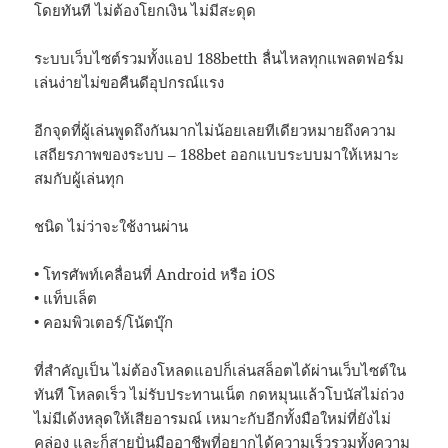
โดยทันที ไม่ต้องโยกเงิน ไม่มีสะดุด
ระบบเว็บไซต์รวมทั้งแอป 188betth ลื่นไหลทุกแพลตฟอร์ม
เล่นง่ายไม่ขอคืนดีอุปกรณ์แรง
อีกจุดที่ผู้เล่นพูดถึงกันมากไม่น้อยเลยทีเดียวหมายถึงความ
เสถียรภาพของระบบ – 188bet ออกแบบระบบมาให้เหมาะ
สมกับผู้เล่นทุก
ชนิด ไม่ว่าจะใช้งานผ่าน
• โทรศัพท์เคลื่อนที่ Android หรือ iOS
• แท็บเล็ต
• คอมพิวเตอร์/โน้ตบุ๊ก
ที่สำคัญเป็น ไม่ต้องโหลดแอปก็เล่นสล็อตได้ผ่านเว็บไซต์ใน
ทันที โหลดเร็ว ไม่รับประทานเน็ต กดหมุนแล้วโบนัสไม่ถ่วง
ไม่มีเด้งหลุดให้เสียอารมณ์ เหมาะกับอีกทั้งมือใหม่ที่ยังไม่
คล่อง และก็สายปั่นมืออาชีพที่อยากได้ความเร็วรวมทั้งความ