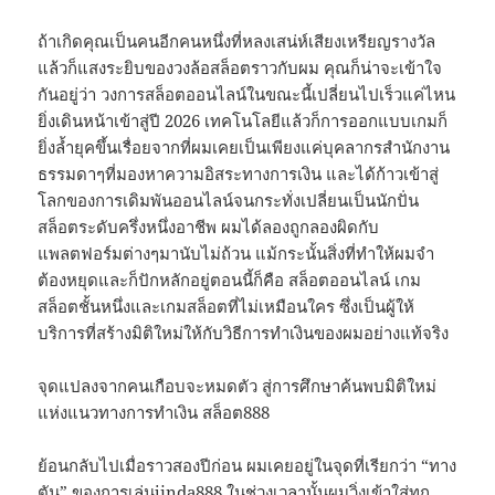
ถ้าเกิดคุณเป็นคนอีกคนหนึ่งที่หลงเสน่ห์เสียงเหรียญรางวัล
แล้วก็แสงระยิบของวงล้อสล็อตราวกับผม คุณก็น่าจะเข้าใจ
กันอยู่ว่า วงการสล็อตออนไลน์ในขณะนี้เปลี่ยนไปเร็วแค่ไหน
ยิ่งเดินหน้าเข้าสู่ปี 2026 เทคโนโลยีแล้วก็การออกแบบเกมก็
ยิ่งล้ำยุคขึ้นเรื่อยจากที่ผมเคยเป็นเพียงแค่บุคลากรสำนักงาน
ธรรมดาๆที่มองหาความอิสระทางการเงิน และได้ก้าวเข้าสู่
โลกของการเดิมพันออนไลน์จนกระทั่งเปลี่ยนเป็นนักปั่น
สล็อตระดับครึ่งหนึ่งอาชีพ ผมได้ลองถูกลองผิดกับ
แพลตฟอร์มต่างๆมานับไม่ถ้วน แม้กระนั้นสิ่งที่ทำให้ผมจำ
ต้องหยุดและก็ปักหลักอยู่ตอนนี้ก็คือ สล็อตออนไลน์ เกม
สล็อตชั้นหนึ่งและเกมสล็อตที่ไม่เหมือนใคร ซึ่งเป็นผู้ให้
บริการที่สร้างมิติใหม่ให้กับวิธีการทำเงินของผมอย่างแท้จริง
จุดแปลงจากคนเกือบจะหมดตัว สู่การศึกษาค้นพบมิติใหม่
แห่งแนวทางการทำเงิน สล็อต888
ย้อนกลับไปเมื่อราวสองปีก่อน ผมเคยอยู่ในจุดที่เรียกว่า “ทาง
ตัน” ของการเล่นjinda888 ในช่วงเวลานั้นผมวิ่งเข้าใส่ทุก