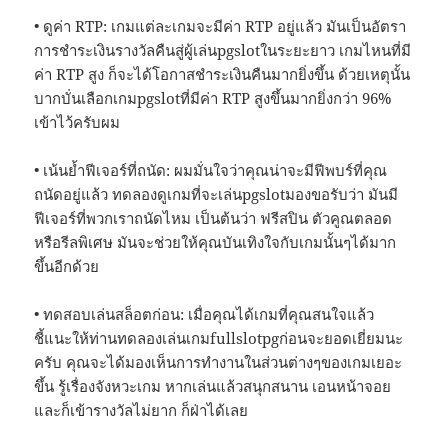
• ดูค่า RTP: เกมแต่ละเกมจะมีค่า RTP อยู่แล้ว มันเป็นอัตรา
การชำระเงินรางวัลคืนสู่ผู้เล่นpgslotในระยะยาว เกมไหนที่มี
ค่า RTP สูง ก็จะได้โอกาสชำระเงินคืนมากยิ่งขึ้น ด้วยเหตุนั้น
บากบั่นเลือกเกมpgslotที่มีค่า RTP สูงขึ้นมากยิ่งกว่า 96%
เข้าไว้ครับผม
• เน้นย้ำฟีเจอร์ที่ถนัด: ผมมั่นใจว่าคุณน่าจะมีฟีพบร์ที่คุณ
ถนัดอยู่แล้ว ทดลองดูเกมที่จะเล่นpgslotมองขอรับว่า มันมี
ฟีเจอร์ที่พวกเราถนัดไหม เป็นต้นว่า ฟรีสปิน ตัวคูณตลอด
หรือรีลพิเศษ มันจะช่วยให้คุณบันเทิงใจกับเกมนั้นๆได้มาก
ขึ้นอีกด้วย
• ทดสอบเล่นสล็อตก่อน: เมื่อคุณได้เกมที่คุณสนใจแล้ว
ชี้แนะให้ท่านทดลองเล่นเกมfullslotpgก่อนจะยอดเยี่ยมนะ
ครับ คุณจะได้มองเห็นการทำงานในส่วนต่างๆของเกมเยอะ
ขึ้น รู้เรื่องจังหวะเกม หากเล่นแล้วสนุกสนาน เอนหน้าจอย
และก็เข้ารางวัลไม่ยาก ก็ฝ่าได้เลย