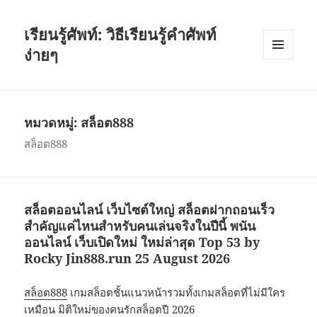
เรียนรู้ศัพท์: วิธีเรียนรู้คำศัพท์
ง่ายๆ
เมนู
และวิด
เจ็ต
หมวดหมู่:
สล็อต888
สล็อต888
สล็อตออนไลน์ เว็บไซต์ใหญ่ สล็อตฝากถอนเร็ว
สำคัญแค่ไหนสำหรับคนเล่นจริงในปีนี้ พนัน
ออนไลน์ เว็บเปิดใหม่ ใหม่ล่าสุด Top 53 by
Rocky Jin888.run 25 August 2026
สล็อต888
เกมสล็อตชั้นแนวหน้ารวมทั้งเกมสล็อตที่ไม่มีใคร
เหมือน มิติใหม่ของคนรักสล็อตปี 2026