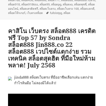
สล็อต168
,
สล็อต456
,
สล็อต666
,
สล็อต777
,
สล็อต888
,
สล็อต888เว็บตรง
,
เรื่อง
สล็อต918
,
สล็อต918kiss
,
สล็อต99
,
สล็อตpg
,
สล็อตxo
,
สล็อตพุซซี่
,
สล็อต
ออนไลน์
,
สล็อตเครดิตฟรี
,
สล็อตเว็บตรง
,
สล็อตเว็บตรง 168
,
สล็อตแตกดี
,
ป้าย
สล็อตโจ๊กเกอร์
,
เว็บตรงสล็อต
fullslotpg
,
สล็อต
กำกับ
คาสิโน เว็บตรง สล็อต888 เครดิต
ฟรี Top 57 by Sondra
สล็อต888 Jin888.co 22
สล็อต888 เวปไซต์แตกง่าย รวม
เทคนิค สล็อตสุดฮิต ที่มือใหม่ห้าม
พลาด! July 2568
jinda888 สล็อตเว็บตรง ที่มืออาชีพเลือกเล่น แตกง่าย
กำไรล้นมือ ไม่ลองมิได้แล้ว!