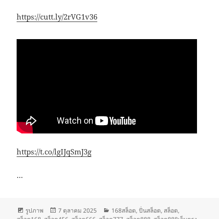
https://cutt.ly/2rVG1v36
https://t.co/lgIJqSmJ3g
…
รูป
เขียน
หมวด
รูปภาพ
7 ตุลาคม 2025
168สล็อต
,
ปั่นสล็อต
,
สล็อต
,
แบบ
เมื่อ
หมู่