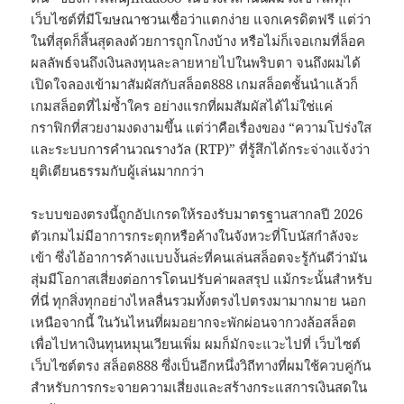
เว็บไซต์ที่มีโฆษณาชวนเชื่อว่าแตกง่าย แจกเครดิตฟรี แต่ว่า
ในที่สุดก็สิ้นสุดลงด้วยการถูกโกงบ้าง หรือไม่ก็เจอเกมที่ล็อค
ผลลัพธ์จนถึงเงินลงทุนละลายหายไปในพริบตา จนถึงผมได้
เปิดใจลองเข้ามาสัมผัสกับสล็อต888 เกมสล็อตชั้นนำแล้วก็
เกมสล็อตที่ไม่ซ้ำใคร อย่างแรกที่ผมสัมผัสได้ไม่ใช่แค่
กราฟิกที่สวยงามงดงามขึ้น แต่ว่าคือเรื่องของ “ความโปร่งใส
และระบบการคำนวณรางวัล (RTP)” ที่รู้สึกได้กระจ่างแจ้งว่า
ยุติเตียนธรรมกับผู้เล่นมากกว่า
ระบบของตรงนี้ถูกอัปเกรดให้รองรับมาตรฐานสากลปี 2026
ตัวเกมไม่มีอาการกระตุกหรือค้างในจังหวะที่โบนัสกำลังจะ
เข้า ซึ่งไอ้อาการค้างแบบงั้นล่ะที่คนเล่นสล็อตจะรู้กันดีว่ามัน
สุ่มมีโอกาสเสี่ยงต่อการโดนปรับค่าผลสรุป แม้กระนั้นสำหรับ
ที่นี่ ทุกสิ่งทุกอย่างไหลลื่นรวมทั้งตรงไปตรงมามากมาย นอก
เหนือจากนี้ ในวันไหนที่ผมอยากจะพักผ่อนจากวงล้อสล็อต
เพื่อไปหาเงินทุนหมุนเวียนเพิ่ม ผมก็มักจะแวะไปที่ เว็บไซต์
เว็บไซต์ตรง สล็อต888 ซึ่งเป็นอีกหนึ่งวิถีทางที่ผมใช้ควบคู่กัน
สำหรับการกระจายความเสี่ยงและสร้างกระแสการเงินสดใน