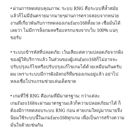
• ผ่านการทดสอบคุณภาพ: ระบบ RNG คือระบบที่ล้ำสมัย
แล้วก็ไม่มีอันตรายมากมายๆผ่านการตรวจสอบจากหน่วย
งานที่เกี่ยวพันกับการทดลองเกมfaro168ทั้งมวล เชื่อมั่นได้
เลยว่า ไม่มีการล็อกผลหรือแทรกแซงจากเว็บ 100% แน่ๆ
ขอรับ
• ระบบเข้ารหัสที่ปลอดภัย: เว้นเสียแต่ความปลอดภัยจากฝั่ง
ของผู้ให้บริการแล้ว ในส่วนของผู้เล่นfaro168ก็ไม่อาจจะ
ปรับปรุงแก้ไขหรือปรับปรุงแก้ไขเกมได้ด้วยเหมือนกันครับ
ผม เพราะระบบมีการฝังอัลกอริทึมของเกมอยู่แล้ว อย่าไป
หลงเชื่อโปรแกรมช่วยเล่นเด็ดขาด
• เกมที่ใช้ RNG คือเกมที่มีมาตรฐาน: กว่าแต่ละ
เกมFaro168จะผ่านมาตรฐานแล้วก็ความปลอดภัยมาได้ ก็
ต้องมีการทดสอบระบบ RNG ก่อน ค่ายเกมใหญ่มากมายจึง
นิยมใช้ระบบนี้ในเกมfaro168ทุกเกม เพื่อเป็นการสร้างความ
มั่นใจด้วยเช่นกัน