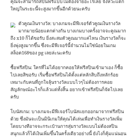
คุณจะสามารถสปินฟรีแบบไม่ต้องจ่ายอะไรเลย จังหวะแตก
ใหญ่ในระยะนี้จะสูงมากขึ้นอีกด้วยนะครับ
ตัวคูณเงินรางวัล: บางเกมจะมีฟีเจอร์ตัวคูณเงินรางวัล
มากมายน้อยแตกต่างกัน บางเกมบางครั้งอาจจะคูณมาก
ถึง x10 ก็ได้ขอรับ ยิ่งสะสมตัวคูณมากแค่ไหน เงินรางวัลก็จะ
ยิ่งพุ่งสูงมากขึ้น ซึ่งจะมีฟีเจอร์นี้จำนวนไม่ใช่น้อยในเกม
สล็อต168ของ pg เลยล่ะนะครับ
ซื้อฟรีสปิน: ใครที่ไม่ได้อยากคอยให้ฟรีสปินเข้ามาเอง ก็ซื้อ
ไปเลยสิขอรับ เริ่มซื้อฟรีสปินได้ตั้งแต่หลักสิบถึงหลักร้อย
เหมาะกับคนที่ถูกใจลุ้นรางวัลแบบไวๆไม่ต้องการคอย
สัญลักษณ์อะไรก็แล้วแต่ทั้งสิ้น อยากเข้าฟรีสปินก็จัดไปเลย
ครับ
โบนัสเกม: บางเกมจะมีฟีเจอร์โบนัสแยกออกมาจากฟรีสปิน
ด้วย ซึ่งมันจะเป็นมินิเกมให้คุณได้เล่นเพื่อทำเงินรางวัลเพิ่ม
โดยบางทีอาจจะกระเป๋านการสุ่มรางวัลแบบไม่ต้องสปิน
สนุกแล้วก็ได้เงินเพิ่มขึ้นในครั้งเดียวอย่างนี้ ยังไงก็คุ้มแน่นอน