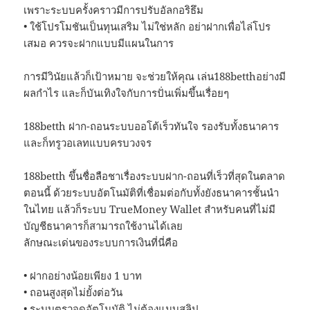
เพราะระบบครั้งคราวมีการปรับอัลกอริธึม
• ใช้โปรโมชันเป็นทุนเสริม ไม่ใช่หลัก อย่าฝากเพื่อไล่โปร
เสมอ ควรจะฝากแบบมีแผนในการ
การมีวินัยแล้วก็เป้าหมาย จะช่วยให้คุณ เล่น188betthอย่างมี
ผลกำไร และก็บันเทิงใจกับการปั่นเพิ่มขึ้นเรื่อยๆ
188betth ฝาก-ถอนระบบออโต้เร็วทันใจ รองรับทั้งธนาคาร
และก็ทรูวอเลทแบบครบวงจร
188betth ขึ้นชื่อลือชาเรื่องระบบฝาก-ถอนที่เร็วที่สุดในตลาด
ตอนนี้ ด้วยระบบอัตโนมัติที่เชื่อมต่อกับทั้งยังธนาคารชั้นนำ
ในไทย แล้วก็ระบบ TrueMoney Wallet สำหรับคนที่ไม่มี
บัญชีธนาคารก็สามารถใช้งานได้เลย
ลักษณะเด่นของระบบการเงินที่นี่คือ
• ฝากอย่างน้อยเพียง 1 บาท
• ถอนสูงสุดไม่ยั้งต่อวัน
• ระบบตรวจดูอัตโนมัติ ไม่ต้องแนบสลิป