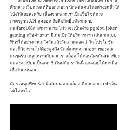
ตัวกลาง เว็บตรงแท้ที่บอกเลยว่า นักพนันคนไทยต่างยกนิ้วให้
โป้งให้เลยล่ะครับ เนื่องจากพวกเราเป็นเว็บไซต์ตรง
มาตรฐาน API สุดยอด ถือลิขสิทธิ์แท้จากค่าย
เกมfaro168ต่างๆมากมาย ไม่ว่าจะเป็นค่าย pg slot, joker
gaming หรือค่ายฯลฯ มีเกมเปิดให้บริการมาก เล่นเกมแบบ
ฟินๆได้อย่างสาแก่ใจวันแล้ววันเล่าตลอด 1 วัน โปรโมชั่น
และก็กิจกรรมไม่ต้องพูดถึง จัดเต็มทุกความอยากของคุณ
แน่ๆครับ สนุกสนานกับพวกเราสล็อต ได้ก่อนใครกันแน่ เพียง
แต่ลงทะเบียนเป็นสมาชิกใหม่กับเราวันนี้ เอนจอยได้ทุกเมื่อ
เชื่อวันแน่นอน!
มัดรวมทุกฟีพบร์สุดพิเศษบน เกมสล็อต ที่บอกเลยว่า ทำเงิน
ได้โคตรไว!