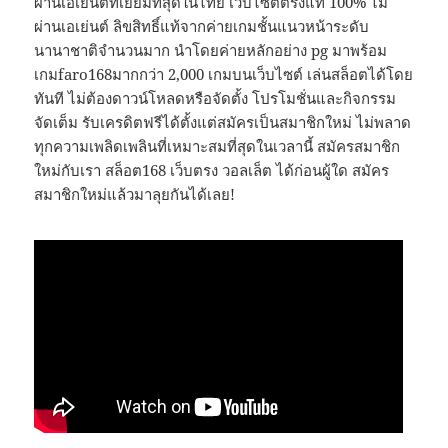
ผ่านเอเย่นต์ที่เยี่ยมที่สุดในไทย เว็บไซต์ตรงแท้ 100% ไม่
ผ่านเอเย่นต์ ลิขสิทธิ์แท้จากค่ายเกมชั้นแนวหน้าระดับ
นานาชาติจำนวนมาก นำโดยค่ายหลักอย่าง pg มาพร้อม
เกมfaro168มากกว่า 2,000 เกมบนเว็บไซต์ เล่นสล็อตได้โดย
ทันที ไม่ต้องดาวน์โหลดหรือจัดตั้ง โปรโมชั่นและกิจกรรม
จัดเต็ม รับเครดิตฟรีได้ตั้งแต่สมัครเป็นสมาชิกใหม่ ไม่พลาด
ทุกความเพลิดเพลินที่เหมาะสมที่สุดในเวลานี้ สมัครสมาชิก
ใหม่กับเรา สล็อต168 เว็บตรง วอลเล็ต ได้ก่อนผู้ใด สมัคร
สมาชิกใหม่แล้วมาลุยกันได้เลย!