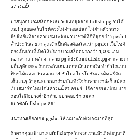
แล้ววันนี้!
มาสนุกกับเกมสล็อตที่เหมาะสมที่สุดจาก
fullslotpg
กันได้
เลย! สุดยอดเว็บไซต์ตรงไม่ผ่านเอเย่นต์ ไม่ผ่านตัวกลาง
ลิขสิทธิ์แท้จากค่ายเกมระดับนานาชาติที่ดีที่สุดอย่าง pgslot
ค้ำประกันเลยว่า คุณจำเป็นต้องต้องใจแน่ๆ pgslot เว็บไซต์
ตรงเป็นเว็บที่เปิดให้บริการเกมสล็อตมากกว่า 1,000 เกม
นอกจากเกมหลักจากค่าย pg ก็ยังมีเกมfullslotpgจากค่ายเก
มอื่นๆอีกเยอะ รับประกันเกมแตกหนักแตกจริง ทำกำไรแบบ
ฟินๆได้แต่ละวันตลอด 24 ชั่วโมง โปรโมชั่นเครดิตฟรีจัด
เต็มแน่ๆ ถ้าคุณอยากมาร่วมบันเทิงใจกับพวกเราล่ะก็ สมัคร
เป็นสมาชิกใหม่ได้แล้ววันนี้ สมัครฟรี! ไร้ค่าธรรมเนียม ฝาก
ถอนไม่มีอย่างต่ำอีกด้วย อย่าคอยช้า สมัคร
สมาชิกfullslotpgเลย!
แนวทางเลือกเกม pgslot ให้เหมาะกับตัวเองมากที่สุด
ถ้าหากคุณเข้ามาเล่นfullslotpgกับพวกเราแล้วเกิดปัญหาที่