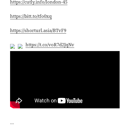
https://cutly.info/london-45
https://bitt.to/tfo0xq
https://shorturl.asia/BTvF9
https://t.co/voR7d2JqNv
…