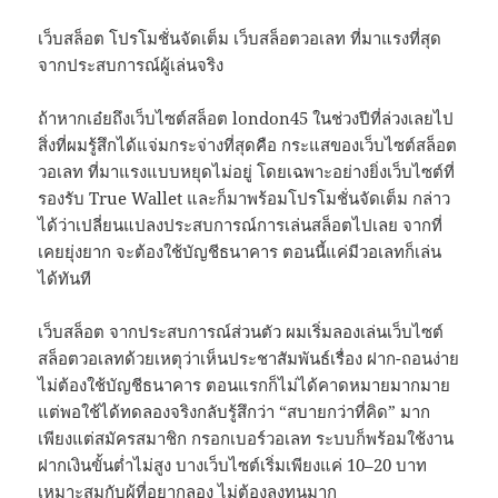
เว็บสล็อต โปรโมชั่นจัดเต็ม เว็บสล็อตวอเลท ที่มาแรงที่สุด
จากประสบการณ์ผู้เล่นจริง
ถ้าหากเอ๋ยถึงเว็บไซต์สล็อต london45 ในช่วงปีที่ล่วงเลยไป
สิ่งที่ผมรู้สึกได้แจ่มกระจ่างที่สุดคือ กระแสของเว็บไซต์สล็อต
วอเลท ที่มาแรงแบบหยุดไม่อยู่ โดยเฉพาะอย่างยิ่งเว็บไซต์ที่
รองรับ True Wallet และก็มาพร้อมโปรโมชั่นจัดเต็ม กล่าว
ได้ว่าเปลี่ยนแปลงประสบการณ์การเล่นสล็อตไปเลย จากที่
เคยยุ่งยาก จะต้องใช้บัญชีธนาคาร ตอนนี้แค่มีวอเลทก็เล่น
ได้ทันที
เว็บสล็อต จากประสบการณ์ส่วนตัว ผมเริ่มลองเล่นเว็บไซต์
สล็อตวอเลทด้วยเหตุว่าเห็นประชาสัมพันธ์เรื่อง ฝาก-ถอนง่าย
ไม่ต้องใช้บัญชีธนาคาร ตอนแรกก็ไม่ได้คาดหมายมากมาย
แต่พอใช้ได้ทดลองจริงกลับรู้สึกว่า “สบายกว่าที่คิด” มาก
เพียงแต่สมัครสมาชิก กรอกเบอร์วอเลท ระบบก็พร้อมใช้งาน
ฝากเงินขั้นต่ำไม่สูง บางเว็บไซต์เริ่มเพียงแค่ 10–20 บาท
เหมาะสมกับผู้ที่อยากลอง ไม่ต้องลงทุนมาก