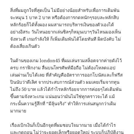
สิ่งที่ผมถูกใจที่สุดเป็น ไม่มีอย่างน้อยสำหรับเพื่อการเดิมพัน
จะหมุน 1 บาท 2 บาท หรือต้องการกดหนักๆรอบละหลักสิบ
หลักร้อยก็ได้ทั้งผอง ผมสามารถบริหารเงินของตัวเองได้
อย่างอิสระ วันไหนอยากเล่นชิลๆก็หมุนเบาๆวันไหนมองเห็น
จังหวะดี เกมกำลังให้ ก็เพิ่มเดิมพันได้โดยทันที ผิดบังคับ ไม่
ต้องเสี่ยงเกินตัว
ในด้านของเกม london45 ที่ผมเล่นรวมสล็อตจากค่ายดังไว้
ครบ กราฟิกงาม ลื่นบนโทรศัพท์มือถือ ไม่ต้องโหลดแอป
เล่นผ่านเว็บได้เลย ที่สำคัญคืออัตราการออกโบนัสและก็ฟรีส
ปินนับว่าดีเลิศ จากประสบการณ์ส่วนตัว ผมเคยเริ่มจากทุน
ไม่ถึง 50 บาท แล้วได้กำไรหลักร้อยจากการค่อยๆไต่เดิมพัน
ขึ้นตามจังหวะเกม แน่นอนว่ามันไม่ใช่ทุกคราวจะได้ แม้
กระนั้นความรู้สึกที่ “มีลุ้นจริง” ทำให้การเล่นสนุกกว่าเดิม
มากมาย
เรื่องเบิกเงินก็เป็นอีกจุดที่ผมชอบใจมากมาย เมื่อได้กำไร
และกดถอน ไม่ว่าจะยอดเล็กหรือยอดใหญ่ ระบบก็ปฏิบัติงาน