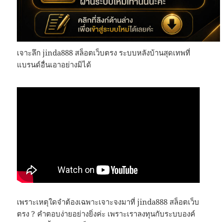
เจาะลึก jinda888 สล็อตเว็บตรง ระบบหลังบ้านสุดเทพที่
แบรนด์อื่นเอาอย่างมิได้
เพราะเหตุใดจำต้องเฉพาะเจาะจงมาที่ jinda888 สล็อตเว็บ
ตรง ? คำตอบง่ายอย่างยิ่งค่ะ เพราะเราลงทุนกับระบบองค์