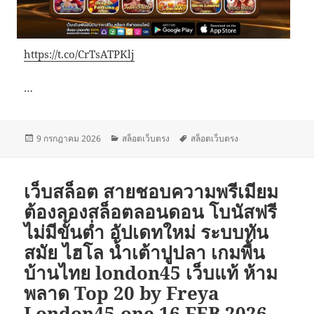
https://t.co/CrTsATPKlj
…
เขียน
หมวด
ป้าย
9 กรกฎาคม 2026
สล็อตเว็บตรง
สล็อตเว็บตรง
เมื่อ
หมู่
กำกับ
เว็บสล็อต สายชอบความพรีเมียม
ต้องลองสล็อตลอนดอน โบนัสฟรี
ไม่มีขั้นต่ำ อัปเดทใหม่ ระบบทัน
สมัย ไฮโล น้ำเต้าปูปลา เกมพื้น
บ้านไทย london45 เว็บแท้ ห้าม
พลาด Top 20 by Freya
London45.one 16 FEB 2026