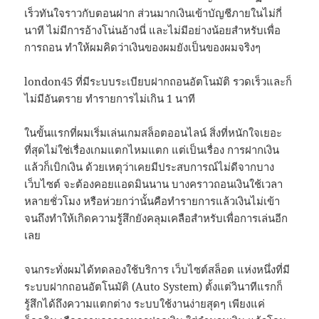
เร็วทันใจราวกับตอนฝาก ส่วนมากเงินเข้าบัญชีภายในไม่กี่
นาที ไม่มีการอ้างโน่นอ้างนี่ และไม่มีอย่างน้อยสำหรับเพื่อ
การถอน ทำให้ผมคิดว่าเงินของผมยังเป็นของผมจริงๆ
london45 ที่มีระบบระเบียบฝากถอนอัตโนมัติ รวดเร็วและก็
ไม่มีอันตราย ทำรายการไม่เกิน 1 นาที
ในขั้นแรกที่ผมเริ่มเล่นเกมสล็อตออนไลน์ สิ่งที่หนักใจเยอะ
ที่สุดไม่ใช่เรื่องเกมแตกไหมแตก แต่เป็นเรื่อง การฝากเงิน
แล้วก็เบิกเงิน ด้วยเหตุว่าเคยมีประสบการณ์ไม่ดีจากบาง
เว็บไซต์ จะต้องคอยแอดมินนาน บางคราวถอนเงินใช้เวลา
หลายชั่วโมง หรือห่วยกว่านั้นคือทำรายการแล้วเงินไม่เข้า
จนถึงทำให้เกิดความรู้สึกยังคลุมเคลือสำหรับเพื่อการเล่นอีก
เลย
จนกระทั่งผมได้ทดลองใช้บริการ เว็บไซต์สล็อต แห่งหนึ่งที่มี
ระบบฝากถอนอัตโนมัติ (Auto System) ตั้งแต่วินาทีแรกก็
รู้สึกได้ถึงความแตกต่าง ระบบใช้งานง่ายสุดๆ เพียงแค่