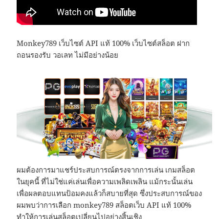
Monkey789 เว็บไซต์ API แท้ 100% เว็บไซต์สล็อต ฝาก
ถอนรองรับ วอเลท ไม่มีอย่างน้อย
ผมต้องการมาแชร์ประสบการณ์ตรงจากการเล่น เกมสล็อต
ในยุคนี้ ที่ไม่ใช่แค่เล่นเพื่อความเพลิดเพลิน แม้กระนั้นเล่น
เพื่อผลตอบแทนป้อมคงแล้วก็สบายที่สุด ซึ่งประสบการณ์ของ
ผมพบว่าการเลือก monkey789 สล็อตเว็บ API แท้ 100%
ทำให้การเล่นสล็อตเปลี่ยนไปอย่างสิ้นเชิง