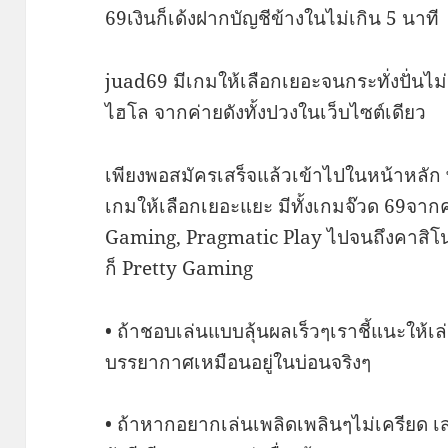
69เงินก็เด้งฝากบัญชีข้างในไม่เกิน 5 นาที
juad69 มีเกมให้เลือกเยอะจนกระทั่งปั่นไ
ไฮโล จากค่ายดังทั้งปวงในเว็บไซต์เดียว
เพียงพอสมัครเสร็จแล้วเข้าไปในหน้าหลั
เกมให้เลือกเยอะแยะ มีทั้งเกมจ๊วด 69จาก
Gaming, Pragmatic Play ไปจนถึงคาสิ
ก็ Pretty Gaming
• ถ้าชอบเล่นแบบลุ้นผลเร็วๆเราชี้แนะให้เล
บรรยากาศเหมือนอยู่ในบ่อนจริงๆ
• ถ้าหากอยากเล่นเพลิดเพลินๆไม่เครีย