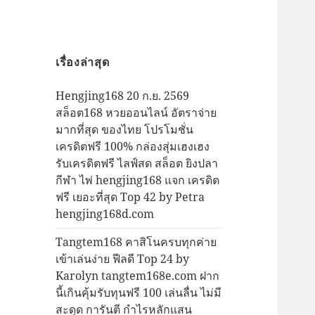
เรื่องล่าสุด
Hengjing168 20 ก.ย. 2569
สล็อต168 หวยออนไลน์ อัตราจ่าย
มากที่สุด ของไทย โปรโมชั่น
เครดิตฟรี 100% กล่องสุ่มเฮงเฮง
รับเครดิตฟรี ไลฟ์สด สล็อต ยิงปลา
กีฬา ไพ่ hengjing168 แจก เครดิต
ฟรี เยอะที่สุด Top 42 by Petra
hengjing168d.com
Tangtem168 คาสิโนครบทุกค่าย
เข้าเล่นง่าย ฟีลดี Top 24 by
Karolyn tangtem168e.com ฝาก
นี้เกินคุ้มรับทุนฟรี 100 เล่นลื่น ไม่มี
สะดุด การันตี กำไรหลักแสน