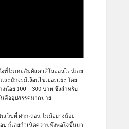
ึ่งที่ไม่เคยสัมผัสคาสิโนออนไลน์เลย
็น และมักจะมีเงื่อนไขเยอะแยะ โดย
ย่างน้อย 100 – 300 บาท ซึ่งสำหรับ
า มันคืออุปสรรคมากมาย
็นเว็บที่ ฝาก-ถอน ไม่มีอย่างน้อย
แอป ก็เลยกำเนิดความพึงพอใจขึ้นมา