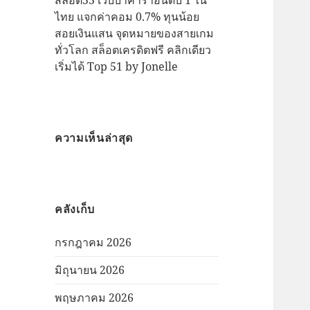
สล็อต55 เว็บบาคาร่าอันดับ 1 ใน
ไทย แจกค่าคอม 0.7% ทุนน้อย
สอยเงินแสน จุดหมายของสายเกม
ทั่วโลก สล็อตเครดิตฟรี คลิกเดียว
เริ่มได้ Top 51 by Jonelle
ความเห็นล่าสุด
คลังเก็บ
กรกฎาคม 2026
มิถุนายน 2026
พฤษภาคม 2026