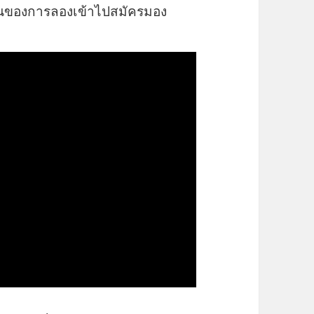
่มต้นของการลองเข้าไปสมัครมอง