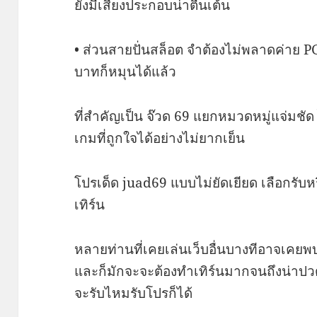
ยังมีเสียงประกอบน่าตื่นเต้น
• ส่วนสายปั่นสล็อต จำต้องไม่พลาดค่าย P
บาทก็หมุนได้แล้ว
ที่สำคัญเป็น จ๊วด 69 แยกหมวดหมู่แจ่มชัด
เกมที่ถูกใจได้อย่างไม่ยากเย็น
โปรเด็ด juad69 แบบไม่ยัดเยียด เลือกรับหร
เทิร์น
หลายท่านที่เคยเล่นเว็บอื่นบางทีอาจเคยพบว
และก็มักจะจะต้องทำเทิร์นมากจนถึงน่าปวดห
จะรับไหมรับโปรก็ได้