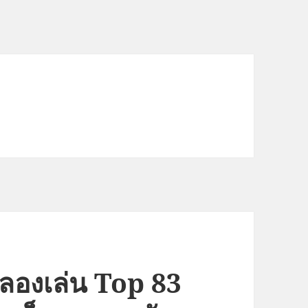
ลองเล่น Top 83