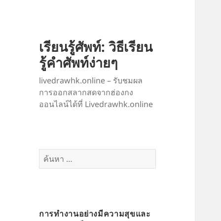
เรียนรู้ศัพท์: วิธีเรียน
รู้คำศัพท์ง่ายๆ
livedrawhk.online – รับชมผล
การออกสลากสดจากฮ่องกง
ออนไลน์ได้ที่ Livedrawhk.online
ค้นหา
สำหรับ:
การทำงานอย่างมีความสุขและ