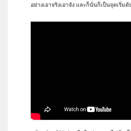
อย่างเอาจริงเอาจัง และก็นั่นก็เป็นจุดเริ