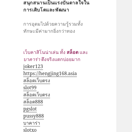
สนุกสนานเป็นแรงบันดาลใจใน
การเติบโตและพัฒนา
การอุดมไปด้วยความรู้รวมทั้ง
ทักษะมีค่ามากยิ่งกว่าทอง
เว็บคาสิโนน่าเล่น ทั้ง
สล็อต
และ
บาคาร่า
ตึงจริงแตกบ่อยมาก
joker123
https://hengjing168.asia
สล็อตเว็บตรง
slot99
สล็อตเว็บตรง
สล็อต888
pgslot
pussy888
บาคาร่า
slotxo