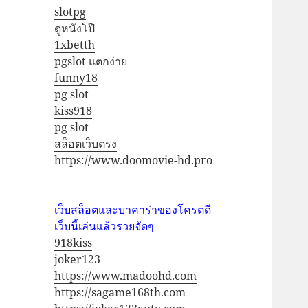
slotpg
ดูหนังโป๊
1xbetth
pgslot แตกง่าย
funny18
pg slot
kiss918
pg slot
สล็อตเว็บตรง
https://www.doomovie-hd.pro
เว็บสล็อตและบาคาร่าของโครตดี
เว็บนี้เล่นแล้วรวยจัดๆ
918kiss
joker123
https://www.madoohd.com
https://sagame168th.com