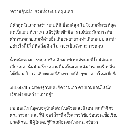
‘ความคุ้นมือ’ รวมทั้งระบบที่คุ้นเคย
มีคำพูดในแวดวงว่า “เกมที่ดีเยี่ยมที่สุด ไม่ใช่เกมที่สวยที่สุด
แต่เป็นเกมที่เราเล่นแล้วรู้สึกเข้ามือ” 918kiss มีเกมระดับ
ตำนานหลายเกมที่ค่ายอื่นเพียรพยายามทำเลียนแบบ แต่ทำ
อย่างไรก็มิได้ฟีลลิ่งเดิม ไม่ว่าจะเป็นจังหวะการหมุน
น้ำหนักของการหยุด หรือเสียงเอฟเฟกต์ขณะที่โบนัสแตก
เสียงเหล่านั้นมันสร้างความตื่นเต้นและหลั่งสารอะดรีนาลีน
ได้ดีมากยิ่งกว่าเสียงดนตรีสังเคราะห์ล้ำๆของค่ายใหม่เสียอีก
allbet24hr มาตรฐานและก็ความเก๋า ค่ายเกมออนไลน์ที่
เรียบง่ายแต่ว่า “เอาอยู่”
เกมออนไลน์ยุคปัจจุบันที่เต็มไปด้วยแสงสี เอฟเฟกต์วิจิตร
ตระการตา และก็ฟีเจอร์ล้ำๆที่ครั้งคราวก็ซับซ้อนจนเชื้อเชิญ
ปวดศีรษะ มีผู้ใดเคยรู้สึกเสมือนผมไหมนะครับว่า