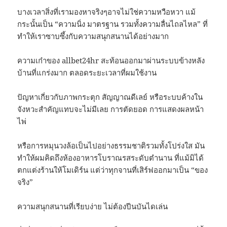
บางเวลาสิ่งที่เรามองหาจริงๆอาจไม่ใช่ความหวือหวา แม้
กระนั้นเป็น “ความนิ่ง มาตรฐาน รวมทั้งความลื่นไถลไหล” ที่
ทำให้เราซาบซึ้งกับความสนุกสนานได้อย่างมาก
ความเก๋าของ allbet24hr สะท้อนออกมาผ่านระบบข้างหลัง
บ้านที่แกร่งมาก ตลอดระยะเวลาที่ผมใช้งาน
ปัญหาเกี่ยวกับภาพกระตุก สัญญาณดีเลย์ หรือระบบค้างใน
จังหวะสำคัญแทบจะไม่มีเลย การตัดยอด การแสดงผลหน้า
ไพ่
หรือการหมุนวงล้อเป็นไปอย่างธรรมชาติรวมทั้งโปร่งใส มัน
ทำให้ผมคิดถึงห้องอาหารโบราณรสระดับตำนาน ที่แม้มิได้
ตกแต่งร้านให้โมเดิร์น แต่ว่าทุกจานที่เสิร์ฟออกมาเป็น “ของ
จริง”
ความสนุกสนานที่เรียบง่าย ไม่ต้องปีนบันไดเล่น