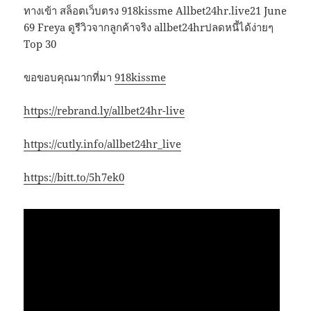
ทางเข้า สล็อตเว็บตรง 918kissme Allbet24hr.live21 June
69 Freya ดูรีวิวจากลูกค้าจริง allbet24hrปลดหนี้ได้ง่ายๆ
Top 30
ขอขอบคุณมากที่มา
918kissme
https://rebrand.ly/allbet24hr-live
https://cutly.info/allbet24hr_live
https://bitt.to/5h7ek0