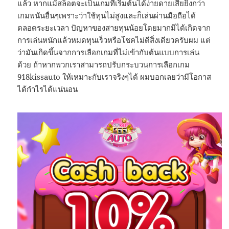
แล้ว หากแม้สล็อตจะเป็นเกมที่เริ่มต้นได้ง่ายดายเสียยิ่งกว่า
เกมพนันอื่นๆเพราะว่าใช้ทุนไม่สูงและก็เล่นผ่านมือถือได้
ตลอดระยะเวลา ปัญหาของสายทุนน้อยโดยมากมิได้เกิดจาก
การเล่นหนักแล้วหมดทุนเร็วหรือโชคไม่ดีสิ่งเดียวครับผม แต่
ว่ามันเกิดขึ้นจากการเลือกเกมที่ไม่เข้ากับต้นแบบการเล่น
ด้วย ถ้าหากพวกเราสามารถปรับกระบวนการเลือกเกม
918kissauto ให้เหมาะกับเราจริงๆได้ ผมบอกเลยว่ามีโอกาส
ได้กำไรได้แน่นอน