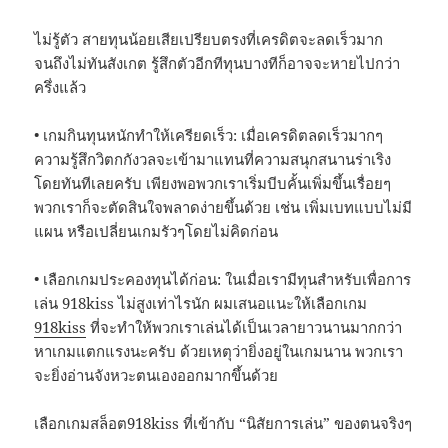
ไม่รู้ตัว สายทุนน้อยเสียเปรียบตรงที่เครดิตจะลดเร็วมาก
จนถึงไม่ทันสังเกต รู้สึกตัวอีกทีทุนบางทีก็อาจจะหายไปกว่า
ครึ่งแล้ว
• เกมกินทุนหนักทำให้เครียดเร็ว: เมื่อเครดิตลดเร็วมากๆ
ความรู้สึกวิตกกังวลจะเข้ามาแทนที่ความสนุกสนานร่าเริง
โดยทันทีเลยครับ เพียงพอพวกเราเริ่มบีบคั้นเพิ่มขึ้นเรื่อยๆ
พวกเราก็จะตัดสินใจพลาดง่ายขึ้นด้วย เช่น เพิ่มเบทแบบไม่มี
แผน หรือเปลี่ยนเกมรัวๆโดยไม่คิดก่อน
• เลือกเกมประคองทุนได้ก่อน: ในเมื่อเรามีทุนสำหรับเพื่อการ
เล่น 918kiss ไม่สูงเท่าไรนัก ผมเสนอแนะให้เลือกเกม
918kiss
ที่จะทำให้พวกเราเล่นได้เป็นเวลายาวนานมากกว่า
หาเกมแตกแรงนะครับ ด้วยเหตุว่ายิ่งอยู่ในเกมนาน พวกเรา
จะยิ่งอ่านจังหวะตนเองออกมากขึ้นด้วย
เลือกเกมสล็อต918kiss ที่เข้ากับ “นิสัยการเล่น” ของตนจริงๆ