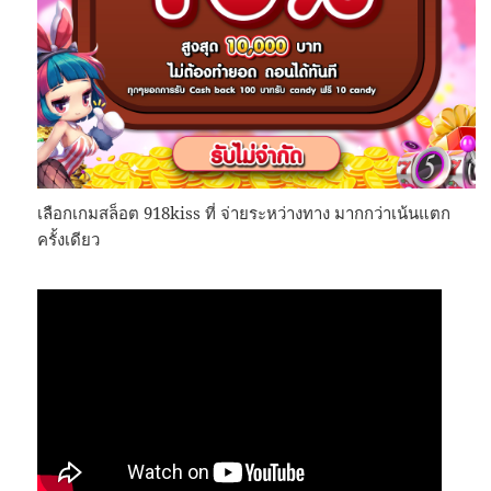
เลือกเกมสล็อต 918kiss ที่ จ่ายระหว่างทาง มากกว่าเน้นแตก
ครั้งเดียว