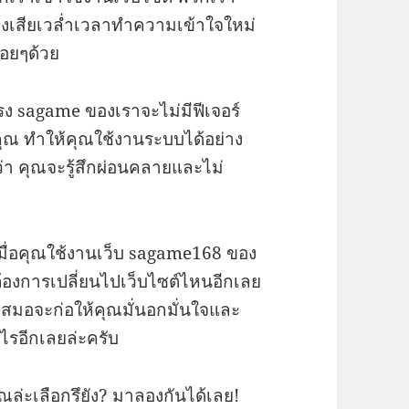
้องเสียเวล่ำเวลาทำความเข้าใจใหม่
่อยๆด้วย
รง sagame ของเราจะไม่มีฟีเจอร์
ณ ทำให้คุณใช้งานระบบได้อย่าง
่า คุณจะรู้สึกผ่อนคลายและไม่
มื่อคุณใช้งานเว็บ sagame168 ของ
องการเปลี่ยนไปเว็บไซต์ไหนอีกเลย
เสมอจะก่อให้คุณมั่นอกมั่นใจและ
ไรอีกเลยล่ะครับ
่ะเลือกรึยัง? มาลองกันได้เลย!