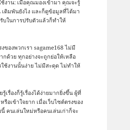
ใช้งาน: เมื่อคุณมองเข้ามา คุณจะรู้
เดิมพันยังไง และก็ดูข้อมูลที่ได้มา
ับในการปรับตัวแล้วก็ทำให้
์ตรงของพวกเรา sagame168 ไม่มี
ยากด้วย ทุกอย่างจะถูกย่อให้เหลือ
ใช้งานนั้นง่าย ไม่มีสะดุด ไม่ทำให้
รื่องก็รู้เรื่องได้ง่ายมากยิ่งขึ้น ผู้ที่
าหรือเข้าใจยาก เมื่อเว็บไซต์ตรงของ
ี้ คนเล่นใหม่หรือคนเล่นเก่าก็จะ