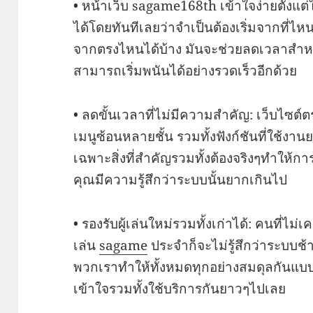
• หน้าเว็บ sagame168th เข้าใจง่ายตั้งแต่
ได้โดยทันทีเลยว่าจำเป็นต้องเริ่มจากที่ไหน 
จากตรงไหนได้บ้าง มันจะช่วยลดเวลาสำหร
สามารถเริ่มพนันได้อย่างรวดเร็วอีกด้วย
• ลดขั้นเวลาที่ไม่มีความสำคัญ: เว็บไซต
เมนูซ้อนหลายชั้น รวมทั้งฟังก์ชันที่ใช้งาน
เฉพาะสิ่งที่สำคัญรวมทั้งต้องจริงๆทำให้การ
คุณมีความรู้สึกว่าระบบนั้นยากเกินไป
• รองรับผู้เล่นใหม่รวมทั้งเก่าได้: คนที่ไม่เคยรู้เ
เล่น
sagame
ประจำก็จะไม่รู้สึกว่าระบบช้
พวกเราทำให้ทั้งหมดทุกอย่างสมดุลกันแบบน
เข้าใจรวมทั้งใช้บริการกันยาวๆไปเลย