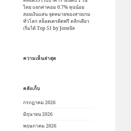
สล็อต55 เว็บบาคาร่าอันดับ 1 ใน
ไทย แจกค่าคอม 0.7% ทุนน้อย
สอยเงินแสน จุดหมายของสายเกม
ทั่วโลก สล็อตเครดิตฟรี คลิกเดียว
เริ่มได้ Top 51 by Jonelle
ความเห็นล่าสุด
คลังเก็บ
กรกฎาคม 2026
มิถุนายน 2026
พฤษภาคม 2026