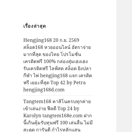
เรื่องล่าสุด
Hengjing168 20 ก.ย. 2569
สล็อต168 หวยออนไลน์ อัตราจ่าย
มากที่สุด ของไทย โปรโมชั่น
เครดิตฟรี 100% กล่องสุ่มเฮงเฮง
รับเครดิตฟรี ไลฟ์สด สล็อต ยิงปลา
กีฬา ไพ่ hengjing168 แจก เครดิต
ฟรี เยอะที่สุด Top 42 by Petra
hengjing168d.com
Tangtem168 คาสิโนครบทุกค่าย
เข้าเล่นง่าย ฟีลดี Top 24 by
Karolyn tangtem168e.com ฝาก
นี้เกินคุ้มรับทุนฟรี 100 เล่นลื่น ไม่มี
สะดุด การันตี กำไรหลักแสน