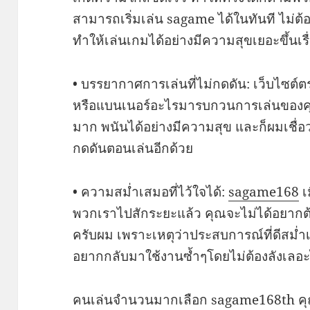
สามารถเริ่มเล่น sagame ได้ในทันที ไม่ต
ทำให้เล่นเกมได้อย่างมีความสุขเยอะขึ้นเรื
• บรรยากาศการเล่นที่ไม่กดดัน: เว็บไซต์ต
หรือแบนเนอร์อะไรมารบกวนการเล่นของคุ
มาก พนันได้อย่างมีความสุข และก็ผมเชื่อว
กดดันตอนเล่นอีกด้วย
• ความสม่ำเสมอที่ไว้ใจได้:
sagame168
เ
พวกเราไปสักระยะแล้ว คุณจะไม่ได้อยากต้
ครับผม เพราะเหตุว่าประสบการณ์ที่ดีสม่ำ
อยากกลับมาใช้งานซ้ำๆโดยไม่ต้องลังเลอะ
คนเล่นจำนวนมากเลือก sagame168th คุณล