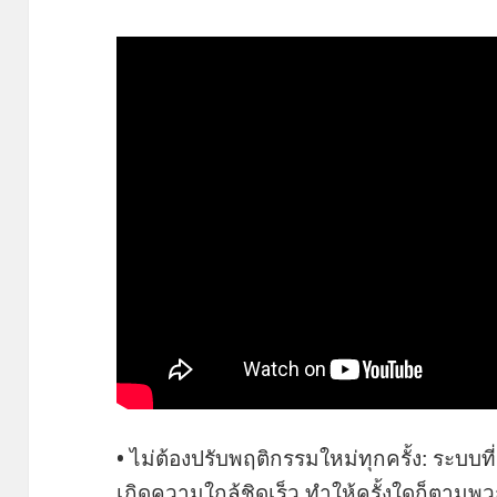
• ไม่ต้องปรับพฤติกรรมใหม่ทุกครั้ง: ระบบท
เกิดความใกล้ชิดเร็ว ทำให้ครั้งใดก็ตามพ