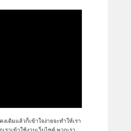
ี่คงเดิมแล้วก็เข้าใจง่ายจะทำให้เรา
วกเราเข้าใช้งานเว็บไซต์ พวกเรา