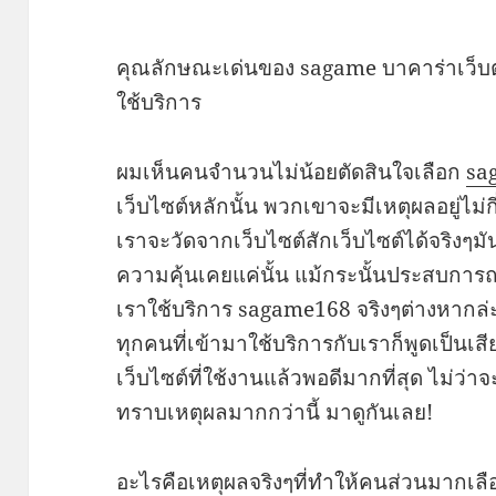
คุณลักษณะเด่นของ sagame บาคาร่าเว็บตรง
ใช้บริการ
ผมเห็นคนจำนวนไม่น้อยตัดสินใจเลือก
sa
เว็บไซต์หลักนั้น พวกเขาจะมีเหตุผลอยู่ไม่กี
เราจะวัดจากเว็บไซต์สักเว็บไซต์ได้จริงๆมั
ความคุ้นเคยแค่นั้น แม้กระนั้นประสบการณ
เราใช้บริการ sagame168 จริงๆต่างหากล่ะ
ทุกคนที่เข้ามาใช้บริการกับเราก็พูดเป็นเสีย
เว็บไซต์ที่ใช้งานแล้วพอดีมากที่สุด ไม่ว่
ทราบเหตุผลมากกว่านี้ มาดูกันเลย!
อะไรคือเหตุผลจริงๆที่ทำให้คนส่วนมากเ