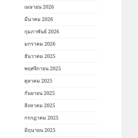
เมษายน 2026
มีนาคม 2026
กุมภาพันธ์ 2026
มกราคม 2026
ธันวาคม 2025
พฤศจิกายน 2025
ตุลาคม 2025
กันยายน 2025
สิงหาคม 2025
กรกฎาคม 2025
มิถุนายน 2025