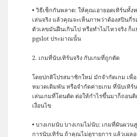
• วิธีเช็กกันพลาด: ให้คุณเอายอดเทิร์นทั้
เล่นจริง แล้วคุณจะเห็นภาพว่าต้องสปินกี
ตัวเลขมันฝืนเกินไป หรือทำไม่ไหวจริง ก็แป
pgslot ประมาณนั้น
2. เกมที่นับเทิร์นจริง กับเกมที่ถูกตัด
โดยปกติโปรสมาชิกใหม่ มักจำกัดเกม เพื่อก
หมวดเดิมพัน หรือจำกัดค่ายเกม ที่นับเทิร์น
เล่นเกมที่โดนตัด ต่อให้กำไรขึ้นมาก็ถอนติ
เงื่อนไข
• บางเกมนับ บางเกมไม่นับ: เกมที่ผันผวนสู
การนับเทิร์น ถ้าคุณไม่ดูรายการ แล้วเผลอเล