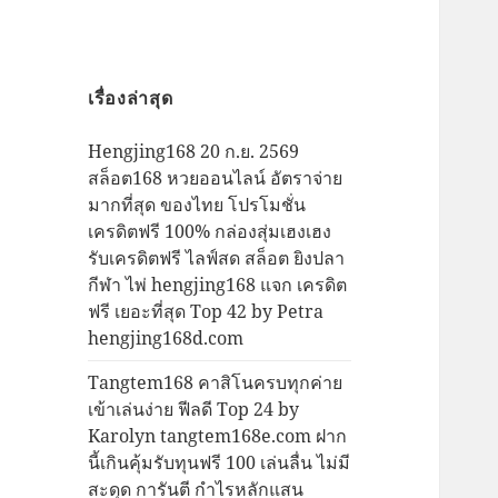
เรื่องล่าสุด
Hengjing168 20 ก.ย. 2569
สล็อต168 หวยออนไลน์ อัตราจ่าย
มากที่สุด ของไทย โปรโมชั่น
เครดิตฟรี 100% กล่องสุ่มเฮงเฮง
รับเครดิตฟรี ไลฟ์สด สล็อต ยิงปลา
กีฬา ไพ่ hengjing168 แจก เครดิต
ฟรี เยอะที่สุด Top 42 by Petra
hengjing168d.com
Tangtem168 คาสิโนครบทุกค่าย
เข้าเล่นง่าย ฟีลดี Top 24 by
Karolyn tangtem168e.com ฝาก
นี้เกินคุ้มรับทุนฟรี 100 เล่นลื่น ไม่มี
สะดุด การันตี กำไรหลักแสน