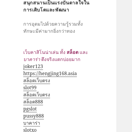
สนุกสนานเป็นแรงบันดาลใจใน
การเติบโตและพัฒนา
การอุดมไปด้วยความรู้รวมทั้ง
ทักษะมีค่ามากยิ่งกว่าทอง
เว็บคาสิโนน่าเล่น ทั้ง
สล็อต
และ
บาคาร่า
ตึงจริงแตกบ่อยมาก
joker123
https://hengjing168.asia
สล็อตเว็บตรง
slot99
สล็อตเว็บตรง
สล็อต888
pgslot
pussy888
บาคาร่า
slotxo