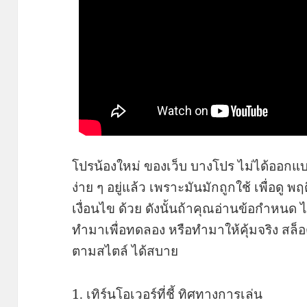
โปรน้องใหม่ ของเว็บ บางโปร ไม่ได้ออกแ
ง่าย ๆ อยู่แล้ว เพราะมันมักถูกใช้ เพื่อด
เงื่อนไข ด้วย ดังนั้นถ้าคุณอ่านข้อกำหนด 
ทำมาเพื่อทดลอง หรือทำมาให้คุ้มจริง สล็
ตามสไตล์ ได้สบาย
1. เทิร์นโอเวอร์ที่ชี้ ทิศทางการเล่น