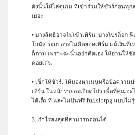
ดังนั้นให้ไล่ดูเกม ที่เข้าร่วมให้ชัวร์ก่อนทุ
เยอะ
• บางสิทธิอาจไม่เข้าเทิร์น: บางโปรล็อก ฟี
โบนัส ระบบอาจไม่คิดยอดเทิร์น แม้เงินที่เร
ก็ตาม เพราะฉะนั้นอย่าคิดเอง ให้อ่านให้ชั
ค่อยเล่น
• เช็กให้ชัวร์: ให้มองหาเมนูหรือข้อความ
เทิร์น ในหน้ารายละเอียดโปร เพื่อที่คุณจะไ
ได้เต็มที่ และไม่ปั่นฟรี fullslotpg แบบไม่รู้
3. กำไรสูงสุดที่สามารถถอนได้