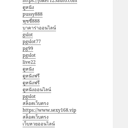
https://joker123auto.com
ดูหนัง
pussy888
พุซซี่888
บาคาร่าออนไลน์
gslot
pgslot77
pg99
pgslot
live22
ดูหนัง
ดูหนังฟรี
ดูหนังฟรี
ดูหนังออนไลน์
pgslot
สล็อตเว็บตรง
https://www.sexy168.vip
สล็อตเว็บตรง
เว็บหวยออนไลน์