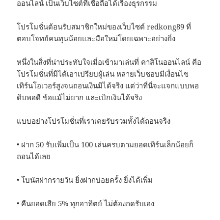
ออนไลน์ เป็นเว็บไซต์ที่เชื่อถือได้เรื่องธุรกรรม
โปรโมชั่นต้อนรับสมาชิกใหม่ของเว็บไซต์ redkong89 ที่
ตอบโจทย์คนทุนน้อยและมือใหม่โดยเฉพาะอย่างยิ่ง
หนึ่งในสิ่งที่น่าประทับใจเมื่อเข้ามาเล่นที่ คาสิโนออนไลน์ คือ
โปรโมชั่นที่มิได้เอาเปรียบผู้เล่น หลายเว็บชอบมีเงื่อนไข
เทิร์นโอเวอร์สูงจนถอนเงินมิได้จริง แต่ว่าที่นี่จะแจกแบบพอ
ดิบพอดี ข้อแม้ไม่ยาก และเบิกเงินได้จริง
แบบอย่างโปรโมชั่นที่เราเคยรับรวมทั้งได้ถอนจริง
• ฝาก 50 รับเพิ่มเป็น 100 เล่นครบตามยอดเทิร์นเล็กน้อยก็
ถอนได้เลย
• โบนัสฝากรายวัน ยิ่งฝากบ่อยครั้ง ยิ่งได้เพิ่ม
• คืนยอดเสีย 5% ทุกอาทิตย์ ไม่ต้องกดรับเอง