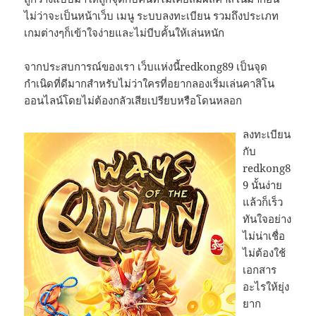
ไม่ว่าจะเป็นหน้าเว็บ เมนู ระบบลงทะเบียน รวมถึงประเภท
เกมต่างๆก็เข้าใจง่ายและไม่บีบคั้นให้เล่นหนัก
จากประสบการณ์ของเรา เว็บแห่งนี้redkong89 เป็นจุด
กำเนิดที่ดีมากสำหรับไม่ว่าใครที่อยากลองเริ่มเล่นคาสิโน
ออนไลน์โดยไม่ต้องกลัวเสียเปรียบหรือโดนหลอก
ลงทะเบียน
กับ
redkong8
9 นั้นง่าย
แล้วก็เร็ว
ทันใจอย่าง
ไม่น่าเชื่อ
ไม่ต้องใช้
เอกสาร
อะไรให้ยุ่ง
ยาก