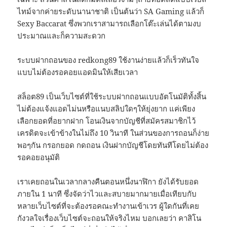
ไทม์จากค่ายระดับนานาชาติ เป็นต้นว่า SA Gaming แล้วก็
Sexy Baccarat ซึ่งพวกเราสามารถเลือกโต๊ะเล่นได้ตามงบ
ประมาณและก็ความสะดวก
ระบบฝากถอนของ redkong89 ใช้งานง่ายแล้วก็เร็วทันใจ
แบบไม่ต้องรอคอยแอดมินให้เสียเวลา
สล็อต89 เป็นเว็บไซต์ที่ใช้ระบบฝากถอนแบบอัตโนมัติทั้งสิ้น
ไม่ต้องแจ้งแอดไม่นหรือแนบสลิปใดๆให้ยุ่งยาก แค่เพียง
เลือกยอดที่อยากฝาก โอนเงินจากบัญชีที่สมัครสมาชิกไว้
เครดิตจะเข้าข้างในไม่ถึง 10 วินาที ในส่วนของการถอนก็ง่าย
พอๆกัน กรอกยอด กดถอน เงินฝากบัญชีโดยทันทีโดยไม่ต้อง
รอคอยอนุมัติ
เราเคยถอนในเวลากลางคืนตอนหนึ่งนาฬิกา ยังได้รับยอด
ภายใน 1 นาที ซึ่งจัดว่าไวและสบายมากมายเมื่อเทียบกับ
หลายเว็บไซต์ที่จะต้องรอคณะทำงานเข้าเวร ผู้ใดกันที่เคย
กังวลใจเรื่องเว็บไซต์จะถอนให้จริงไหม บอกเลยว่า คาสิโน