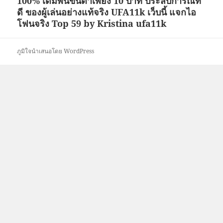
100% เดิมพันขั้นต่ำเพียง 10 บาท ประสบการณ์ที่
ไป:
ดี ของผู้เล่นอย่างแท้จริง UFA11k เว็บนี้ แจกไอ
โฟนจริง Top 59 by Kristina ufa11k
ภูมิใจนำเสนอโดย WordPress