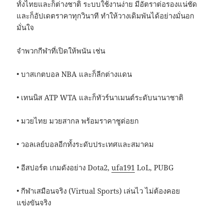
ทั้งไทยและก็ต่างชาติ ระบบใช้งานง่าย มีอัตราต่อรองแน่ชัด
และก็อัปเดตราคาทุกวินาที ทำให้วางเดิมพันได้อย่างมั่นอก
มั่นใจ
จำพวกกีฬาที่เปิดให้พนัน เช่น
• บาสเกตบอล NBA และก็ลีกต่างแดน
• เทนนิส ATP WTA และก็ทัวร์นาเมนต์ระดับนานาชาติ
• มวยไทย มวยสากล พร้อมราคาชูต่อยก
• วอลเลย์บอลอีกทั้งระดับประเทศและสมาคม
• อีสปอร์ต เกมดังอย่าง Dota2,
ufa191
LoL, PUBG
• กีฬาเสมือนจริง (Virtual Sports) เล่นไว ไม่ต้องคอย
แข่งขันจริง