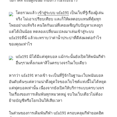
โดยรวมแล้ว
เข้าสู่ระบบ ufa191
เป็นเว็บที่รู้เรื่องผู้เล่น
จริง ไม่เอาเปรียบเทียบ และก็ให้ผลตอบแทนที่คุ้มทุก
โพยอย่างแท้จริง คนใดกันแน่ที่เคยเผชิญกับปัญหาแทงถูก
แต่ได้เงินน้อย ทดลองเปลี่ยนแปลงมาเล่นเข้าสู่ระบบ
ufa191ที่นี่ แล้วจะทราบว่าค่าน้ำประปาที่ดีส่งผลต่อกำไร
ของคุณเท่าไร
ufa191 มิได้มีแค่ฟุตบอล แม้กระนั้นยังเปิดให้พนันกีฬา
อื่นๆรวมทั้งเกมคาสิโนครบวงจรในเว็บเดียว
หากว่า ufa191 ทางเข้า จะเป็นที่รู้จักในฐานะเว็บพนันบอล
อันดับต้นๆแต่ความน่าดึงดูดใจของเว็บไซต์แห่งนี้ไม่ได้หยุด
แค่ฟุตบอลเท่านั้น เนื่องจากยังเปิดให้บริการแบบครบวงจร
ในเรื่องของการเดิมพันทุกหมวดหมู่ จบในเว็บเดียวไม่ต้อง
ย้ายบัญชีหรือโยกเงินให้เสียเวลา
ในส่วนของการเดิมพันกีฬา ufa191 ครอบคลุมกีฬายอดฮิต