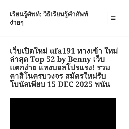
เรียนรู้ศัพท์: วิธีเรียนรู้คำศัพท์
ง่ายๆ
เมนู
และวิด
เจ็ต
เว็บเปิดใหม่ ufa191 ทางเข้า ใหม่
ล่าสุด Top 52 by Benny เว็บ
แตกง่าย แทงบอลโปรแรง! รวม
คาสิโนครบวงจร สมัครใหม่รับ
โบนัสเพียบ 15 DEC 2025 พนัน