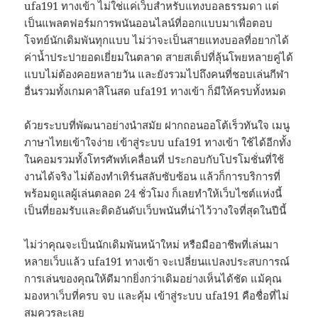
ufa191 ทางเข้า ไม่ใช่แค่เว็บสำหรับแทงบอลธรรมดา แต่
เป็นแพลตฟอร์มการพนันออนไลน์ที่ออกแบบมาเพื่อตอบ
โจทย์นักเดิมพันทุกแบบ ไม่ว่าจะเป็นสายแทงบอลที่อยากได้
ค่าน้ำประปายอดเยี่ยมในตลาด สายสเต็ปที่ลุ้นโพยหลายคู่ได้
แบบไม่ต้องคอยหลายวัน และยังรวมไปถึงคนที่ชอบเล่นกีฬา
อื่นรวมทั้งเกมคาสิโนสด ufa191 ทางเข้า ก็มีให้ครบทั้งหมด
ด้วยระบบที่พัฒนาอย่างนำสมัย ฝากถอนออโต้เร็วทันใจ เมนู
ภาษาไทยเข้าใจง่าย เข้าสู่ระบบ ufa191 ทางเข้า ใช้ได้อีกทั้ง
ในคอมรวมทั้งโทรศัพท์เคลื่อนที่ ประกอบกับโปรโมชั่นที่ใช้
งานได้จริง ไม่ต้องทำเทิร์นสลับซับซ้อน แล้วก็การบริการที่
พร้อมดูแลผู้เล่นตลอด 24 ชั่วโมง ก็เลยทำให้เว็บไซต์แห่งนี้
เป็นที่ยอมรับและติดอันดับเว็บพนันที่น่าไว้วางใจที่สุดในปีนี้
ไม่ว่าคุณจะเป็นนักเดิมพันหน้าใหม่ หรือมืออาชีพที่เล่นมา
หลายเว็บแล้ว ufa191 ทางเข้า จะเปลี่ยนแปลงประสบการณ์
การเล่นของคุณให้ดีมากยิ่งกว่าเดิมอย่างเห็นได้ชัด แม้คุณ
มองหาเว็บที่ครบ จบ และคุ้ม เข้าสู่ระบบ ufa191 คือชื่อที่ไม่
สมควรละเลย