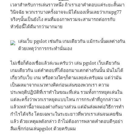
เวลาสำหรับการเล่นราวหนึ่ง ถ้าเราเอาคำตอบแค่ระยะสั้นมา
วินิจฉัย พวกเราบางครั้งอาจจะมิได้มองเห็นเลยว่าเกมpg77
จริงๆนั้นเป็นยังไง คนที่มองภาพรวมจะสามารถต่อกรกับ
หัวข้อนี้ได้ดีมากว่ามากมาย
เล่นเว็บ pgslot เช่นกัน เกมเดียวกัน แม้กระนั้นผลต่างกัน
ด้วยเหตุว่าการกระทำนั่นเอง
ไม่เชื่อก็ต้องเชื่อแล้วล่ะนะครับว่า เล่น pgslot เว็บเดียวกัน
เกมเดียวกัน แต่คำตอบที่ได้ออกมาแตกต่างกันนั้น มันไม่ได้
เกี่ยวกับเว็บ เกม หรือดวงใดๆก็ตามเลยล่ะครับผม แต่ว่ามัน
เป็นผลมาจากแนวทางคิดก่อนเล่นของพวกเรา ความ
ประพฤติปฏิบัติที่เราทำในขณะที่เล่น รวมทั้งการหยุดเล่นใน
แต่ละครั้งว่าพวกเราหยุดแบบไหน การกระทำที่ถูกกล่าวมา
แล้วเหล่านี้อาจมองต่างกันบางส่วน แต่มันส่งผลต่อวิธีการทำ
กำไรได้จริง โดยเฉพาะในระยะยาวที่พวกเราเล่นจนเคยชิน
แล้ว ด้วยเหตุผลดังกล่าว ถ้าไม่ต้องการพลาดคำตอบดีๆอย่า
ลืมเช็กก่อนเล่นpgslot ด้วยครับผม