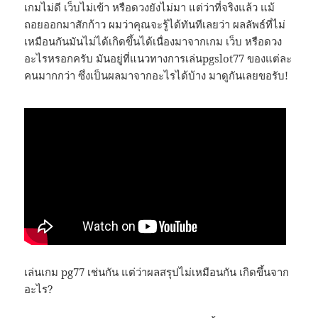
เกมไม่ดี เว็บไม่เข้า หรือดวงยังไม่มา แต่ว่าที่จริงแล้ว แม้
ถอยออกมาสักก้าว ผมว่าคุณจะรู้ได้ทันทีเลยว่า ผลลัพธ์ที่ไม่
เหมือนกันมันไม่ได้เกิดขึ้นได้เนื่องมาจากเกม เว็บ หรือดวง
อะไรหรอกครับ มันอยู่ที่แนวทางการเล่นpgslot77 ของแต่ละ
คนมากกว่า ซึ่งเป็นผลมาจากอะไรได้บ้าง มาดูกันเลยขอรับ!
เล่นเกม pg77 เช่นกัน แต่ว่าผลสรุปไม่เหมือนกัน เกิดขึ้นจาก
อะไร?