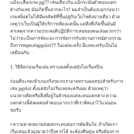
แม้จะเลือกเกม pg77 เช่นเดียวกัน แม้กระนั้นคำตอบแตก
ต่างกันเลย มันเกิดขึ้นจากอะไร? ผมจำเป็นต้องบอกก่อนว่า
เกมสล็อตไม่ได้มีผลลัพธ์ที่ขึ้นอยู่กับเว็บไซต์อย่างเดียว ด้วย
เหตุว่าเว็บเป็นผู้ให้บริการเพียงแค่นั้น แต่สิ่งที่เกิดขึ้นมันมี
สาเหตุจากความประพฤติปฏิบัติการเล่นของคนเล่นมากกว่า
ไม่ว่าจะเป็นการจัดแจง การจัดการกับสถานการณ์ต่างๆรวม
ถึงการหยุดเล่นpgslot77 ในแต่ละครั้ง นี่แหละครับเป็นไม่
เหมือนกัน
1. วิธีคิดก่อนเริ่มเล่น ทราบผลตั้งแต่ยังไม่เริ่มสปิน
ก่อนที่จะกดเข้าเกมจริงๆพวกเราอาจทราบผลสรุปสำหรับการ
เล่น pgslot ตั้งแต่ยังไม่เริ่มเลยล่ะครับผม ด้วยเหตุว่า
แนวทางคิดหรือสิ่งที่อยู่ในหัวของแต่ละคนแตกต่าง ความ
แตกต่างนี้ส่งผลต่อคำตอบมากกว่าที่เราคิดเอาไว้แน่นอน
ขอรับ
• ความคาดหมายส่งผลกระทบต่อการตัดสินใจ: ถ้าเกิดเรา
เริ่มเล่นแล้วมุ่งมาดว่าจึงควรได้ จะต้องคืนทุน หรือต้องการ