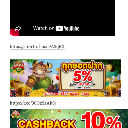
https://shorturl.asia/ASqRX
https://t.co/3COzSzAk6j