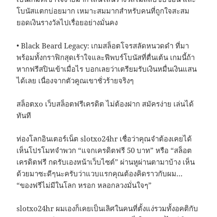
โบนัสแตกบ่อยมาก เหมาะสมมากสำหรับคนที่ถูกใจสะสม
ยอดเงินรางวัลไปเรื่อยอย่างมั่นคง
• Black Beard Legacy: เกมสล็อตโจรสลัดหนวดดำ ที่มา
พร้อมทั้งกราฟิกสุดเร้าใจและฟีพบร์โบนัสที่ตื่นเต้น เกมนี้ถ้า
หากฟรีสปินเข้าเมื่อไร บอกเลยว่าเตรียมรับเงินหมื่นเงินแสน
ได้เลย เนื่องจากตัวคูณเขาชั่วร้ายจริงๆ
สล็อตxo เว็บสล็อตฟรีเครดิต ไม่ต้องฝาก สมัครง่าย เล่นได้
ทันที
ท่องโลกอินเตอร์เน็ต slotxo24hr เชื่อว่าคุณจำต้องเคยได้
เห็นโปรโมทจำพวก “แจกเครดิตฟรี 50 บาท” หรือ “สล็อต
เครดิตฟรี กดรับเองหน้าเว็บไซต์” ผ่านหูผ่านตามาบ้าง เห็น
ด้วยมาซะดีๆนะครับว่าแวบแรกคุณต้องคิดราวกับผม…
“ของฟรีไม่มีในโลก หรอก หลอกลวงมั่นใจๆ”
slotxo24hr ผมเองก็เคยเป็นเลิศในคนที่ตั้งแง่รวมทั้งอคติกับ