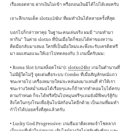
เรื่องยอดหาย ฝากเงินไม่เข้า หรือถอนเงินมิได้ไปได้เลยครับ
เจาะลึกเกมเด็ด slotxo24hr ที่ผมทำเงินได้หลายครั้งที่สุด
บอกไปก็กล่าวหาคุย ในฐานะคนเล่นจริง ผมมี “เกมทำมา
หากิน” ในค่าย slotxo ที่ปั่นเมื่อใดก็ชอบได้ค่าของหวาน
ติดมือกลับมาเสมอ ใครที่เป็นมือใหม่และพึ่งจะรับเครดิตฟรี
มา ผมเสนอแนะให้เอาไปทดลองกับ 3 เกมนี้ครับผม:
• Roma Slot (เกมสล็อตโรม่า):
slotxo24hr
เกมในตำนานที่
ไม่มีผู้ใดไม่รู้ จุดเด่นคือระบบ Combo ที่เมื่อสัญลักษณ์แถว
ชนะหายไป เครื่องหมายใหม่จะหล่นลงมาแทนที่ ทำให้เรา
ชนะรางวัลสม่ำเสมอได้เรื่อยๆและก็ถ้าหากทำคอมโบได้ครบ
ตามกำหนด ก็จะได้ฟรีสปินไปหมุนฟรีๆแถมยังมีฟีพบร์สู้กับ
สิงโตในกรุงโรมเพื่อลุ้นโบนัสก้อนโตอีกด้วย เป็นเกมที่ผมทำ
กำไรได้บ่อยครั้งที่สุดแล้วครับ
• Lucky God Progressive: เกมธีมอาติดเทพเจ้าโชคลาภ
เป็นเกมที่เข้าใจง่ายมาก เส้นไลน์รางวัลไม่สลับซับซ้อน และ