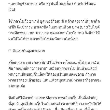
• เลขบัญชีธนาคาร หรือ ทรูมันนี่ วอลเล็ต (สำหรับใช้ถอน
เงิน)
ใช้เวลาไม่ถึง 2 นาที ยูสเซอร์ก็อนุมัติ แล้วหลังจากนั้นเครดิต
ฟรีก็เด้งเข้ากระเป๋าเครดิตในเกมทันที 50 บาท (บางเว็บไซต์
บางทีอาจจะแจก 100 บาท สุดแต่ตอนโปรโมชั่น) สิ่งนี้ทำให้
ผมใส่ใจได้ว่า ตลาดเว็บไซต์พนันออนไลน์เขา
กำลังแข่งกันสูงมากมาย
สล็อตxo
การแจกเครดิตฟรีไม่ใช่การโกงเสมอไป แต่ว่ามัน
คือ “กลยุทธ์ทางการขาย” เสมือนพวกเราไปเดินห้างแล้วมี
พนักงานยื่นขนมชิ้นเล็กๆให้ลองฟรีนั่นแหละขอรับ ถ้าหาก
พวกเราลองแล้วอร่อย (เล่นแล้วสนุกสนาน) พวกเราก็อยากจะ
อุดหนุนต่อ
ข้อคิดที่ได้จากก้าวแรก: Slotxo การเลือกเว็บเป็นสิ่งสำคัญ
ที่สุด ถ้าคุณไปพบเว็บไซต์เอเย่นต์ เขาบางทีก็อาจจะบังคับให้
ท่านแชร์โพสต์ลงกรุ๊ป 5 กลุ่ม เชื้อเชิญเพื่อน 3 คน ซึ่งไม่น่า